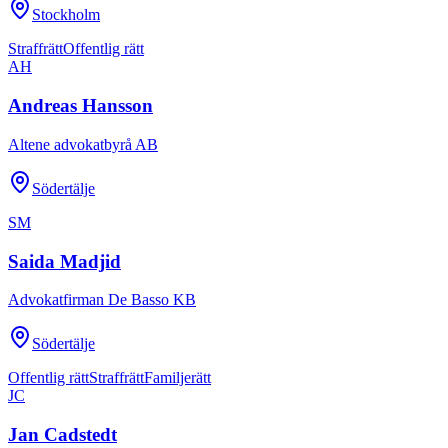
Stockholm
Straffrätt
Offentlig rätt
AH
Andreas Hansson
Altene advokatbyrå AB
Södertälje
SM
Saida Madjid
Advokatfirman De Basso KB
Södertälje
Offentlig rätt
Straffrätt
Familjerätt
JC
Jan Cadstedt