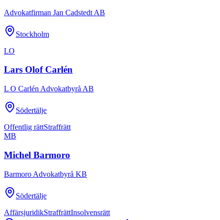
Advokatfirman Jan Cadstedt AB
Stockholm
LO
Lars Olof Carlén
L O Carlén Advokatbyrå AB
Södertälje
Offentlig rätt
Straffrätt
MB
Michel Barmoro
Barmoro Advokatbyrå KB
Södertälje
Affärsjuridik
Straffrätt
Insolvensrätt