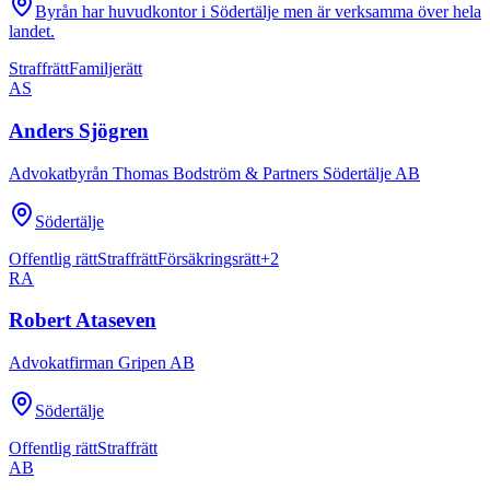
Byrån har huvudkontor i Södertälje men är verksamma över hela
landet.
Straffrätt
Familjerätt
AS
Anders Sjögren
Advokatbyrån Thomas Bodström & Partners Södertälje AB
Södertälje
Offentlig rätt
Straffrätt
Försäkringsrätt
+
2
RA
Robert Ataseven
Advokatfirman Gripen AB
Södertälje
Offentlig rätt
Straffrätt
AB