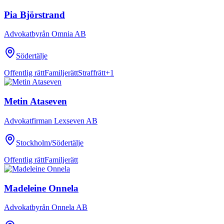
Pia Björstrand
Advokatbyrån Omnia AB
Södertälje
Offentlig rätt
Familjerätt
Straffrätt
+
1
Metin Ataseven
Advokatfirman Lexseven AB
Stockholm/Södertälje
Offentlig rätt
Familjerätt
Madeleine Onnela
Advokatbyrån Onnela AB