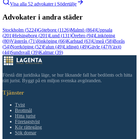
Visa alla
52
advokater i
Södertälje
Advokater i andra städer
Stockholm
(
5224
)
Göteborg
(
1126
)
Malmö
(
864
)
Uppsala
(
201
)
Helsingborg
(
201
)
Lund
(
131
)
Örebro
(
94
)
Linköping
(
80
)
Västerås
(
71
)
Jönköping
(
66
)
Karlstad
(
63
)
Umeå
(
58
)
Borås
(
54
)
Norrköping
(
52
)
Falun
(
49
)
Lidingö
(
49
)
Gävle
(
47
)
Växjö
(
44
)
Sundsvall
(
39
)
Kalmar
(
39
)
Förstå ditt juridiska läge, se hur liknande fall har bedömts och hitta
rätt jurist. Byggt på en miljon svenska avgöranden.
Tjänster
Tvist
Brottmål
Hitta jurist
Företagstvist
Kör rättegång
Sök domar