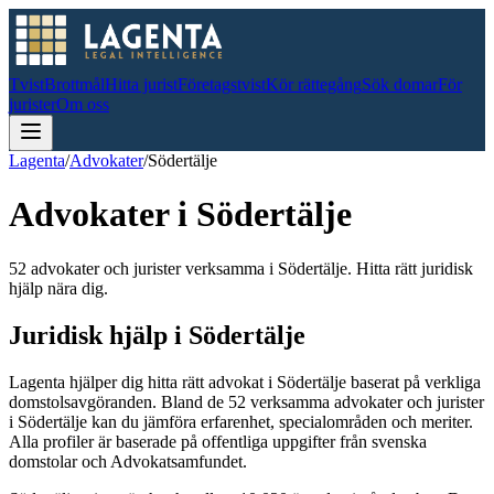
Tvist
Brottmål
Hitta jurist
Företagstvist
Kör rättegång
Sök domar
För
jurister
Om oss
Lagenta
/
Advokater
/
Södertälje
Advokater i
Södertälje
52 advokater och jurister verksamma i Södertälje. Hitta rätt juridisk
hjälp nära dig.
Juridisk hjälp i
Södertälje
Lagenta hjälper dig hitta rätt advokat i
Södertälje
baserat på verkliga
domstolsavgöranden.
Bland de
52
verksamma advokater och jurister
i
Södertälje
kan du jämföra erfarenhet, specialområden och meriter.
Alla profiler är baserade på offentliga uppgifter från svenska
domstolar och Advokatsamfundet.