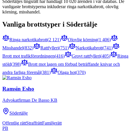
Södertälje
s tingsrätt har handlagt
10 020
ärenden i vår databas. De
vanligaste brottstyperna inkluderar
ringa narkotikabrott, olovlig
körning, misshandel
.
Vanliga brottstyper i
Södertälje
Ringa narkotikabrott
(
2 121
)
Olovlig körning
(
1 406
)
Misshandel
(
832
)
Rattfylleri
(
751
)
Narkotikabrott
(
741
)
Brott mot trafikförordningen
(
416
)
Grovt rattfylleri
(
405
)
Ringa
stöld
(
398
)
Brott mot lagen om förbud beträffande knivar och
andra farliga föremål
(
381
)
Olaga hot
(
370
)
Ramsin Esho
Advokatfirman De Basso KB
Södertälje
Offentlig rätt
Straffrätt
Familjerätt
PB