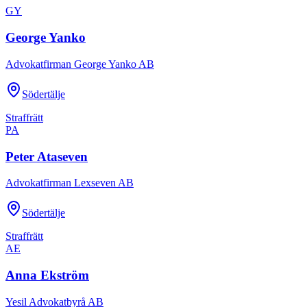
GY
George Yanko
Advokatfirman George Yanko AB
Södertälje
Straffrätt
PA
Peter Ataseven
Advokatfirman Lexseven AB
Södertälje
Straffrätt
AE
Anna Ekström
Yesil Advokatbyrå AB