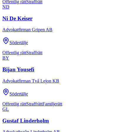
Offentlig rätt
Straffrätt
ND
Ni De Keiser
Advokatfirman Gripen AB
Södertälje
Offentlig rätt
Straffrätt
BY
Bijan Yousefi
Advokatfirman Två Lejon KB
Södertälje
Offentlig rätt
Straffrätt
Familjerätt
GL
Gustaf Linderholm
Advokatbyrån Linderholm AB