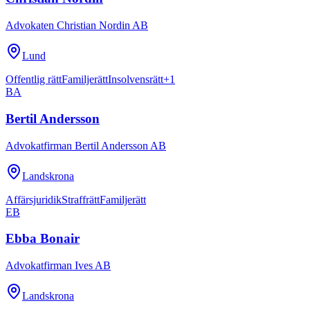
Advokaten Christian Nordin AB
Lund
Offentlig rätt
Familjerätt
Insolvensrätt
+
1
BA
Bertil Andersson
Advokatfirman Bertil Andersson AB
Landskrona
Affärsjuridik
Straffrätt
Familjerätt
EB
Ebba Bonair
Advokatfirman Ives AB
Landskrona