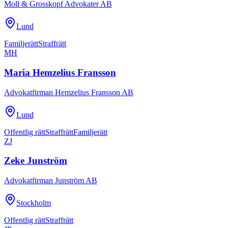
Moll & Grosskopf Advokater AB
Lund
Familjerätt
Straffrätt
MH
Maria Hemzelius Fransson
Advokatfirman Hemzelius Fransson AB
Lund
Offentlig rätt
Straffrätt
Familjerätt
ZJ
Zeke Junström
Advokatfirman Junström AB
Stockholm
Offentlig rätt
Straffrätt