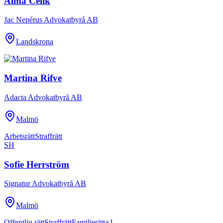
Alma Celik
Jac Nepérus Advokatbyrå AB
Landskrona
Martina Rifve
Adacta Advokatbyrå AB
Malmö
Arbetsrätt
Straffrätt
SH
Sofie Herrström
Signatur Advokatbyrå AB
Malmö
Offentlig rätt
Straffrätt
Familjerätt
+
1