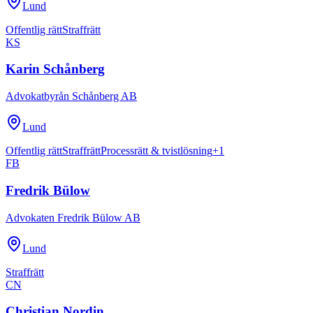
Lund
Offentlig rätt
Straffrätt
KS
Karin Schånberg
Advokatbyrån Schånberg AB
Lund
Offentlig rätt
Straffrätt
Processrätt & tvistlösning
+
1
FB
Fredrik Bülow
Advokaten Fredrik Bülow AB
Lund
Straffrätt
CN
Christian Nordin