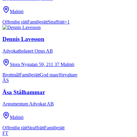
Malmö
Offentlig rätt
Familjerätt
Straffrätt
+
1
Dennis Lavesson
Advokatbolaget Opus AB
Stora Nygatan 59, 211 37 Malmö
Brottmål
Familjerätt
God man/förvaltare
ÅS
Åsa Stålhammar
Argumentum Advokat AB
Malmö
Offentlig rätt
Straffrätt
Familjerätt
FT