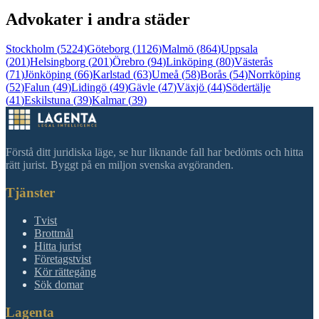
Advokater i andra städer
Stockholm
(
5224
)
Göteborg
(
1126
)
Malmö
(
864
)
Uppsala
(
201
)
Helsingborg
(
201
)
Örebro
(
94
)
Linköping
(
80
)
Västerås
(
71
)
Jönköping
(
66
)
Karlstad
(
63
)
Umeå
(
58
)
Borås
(
54
)
Norrköping
(
52
)
Falun
(
49
)
Lidingö
(
49
)
Gävle
(
47
)
Växjö
(
44
)
Södertälje
(
41
)
Eskilstuna
(
39
)
Kalmar
(
39
)
Förstå ditt juridiska läge, se hur liknande fall har bedömts och hitta
rätt jurist. Byggt på en miljon svenska avgöranden.
Tjänster
Tvist
Brottmål
Hitta jurist
Företagstvist
Kör rättegång
Sök domar
Lagenta