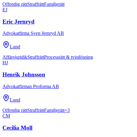
Offentlig rätt
Straffrätt
Familjerätt
EJ
Eric Jernryd
Advokatfirma Sven Jernryd AB
Lund
Affärsjuridik
Straffrätt
Processrätt & tvistlösning
HJ
Henrik Johnsson
Advokatfirman Proforma AB
Lund
Offentlig rätt
Straffrätt
Familjerätt
+
3
CM
Cecilia Moll