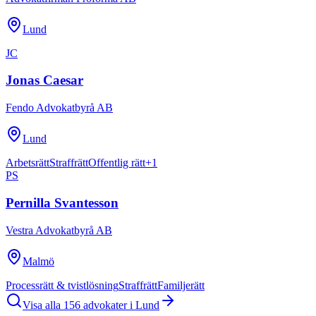
Lund
JC
Jonas Caesar
Fendo Advokatbyrå AB
Lund
Arbetsrätt
Straffrätt
Offentlig rätt
+
1
PS
Pernilla Svantesson
Vestra Advokatbyrå AB
Malmö
Processrätt & tvistlösning
Straffrätt
Familjerätt
Visa alla
156
advokater i
Lund