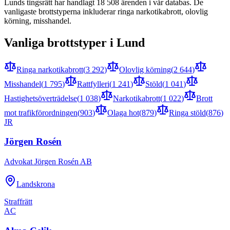
Lund
s tingsrätt har handlagt
18 508
ärenden i vår databas. De
vanligaste brottstyperna inkluderar
ringa narkotikabrott, olovlig
körning, misshandel
.
Vanliga brottstyper i
Lund
Ringa narkotikabrott
(
3 292
)
Olovlig körning
(
2 644
)
Misshandel
(
1 795
)
Rattfylleri
(
1 241
)
Stöld
(
1 041
)
Hastighetsöverträdelse
(
1 038
)
Narkotikabrott
(
1 022
)
Brott
mot trafikförordningen
(
903
)
Olaga hot
(
879
)
Ringa stöld
(
876
)
JR
Jörgen Rosén
Advokat Jörgen Rosén AB
Landskrona
Straffrätt
AC