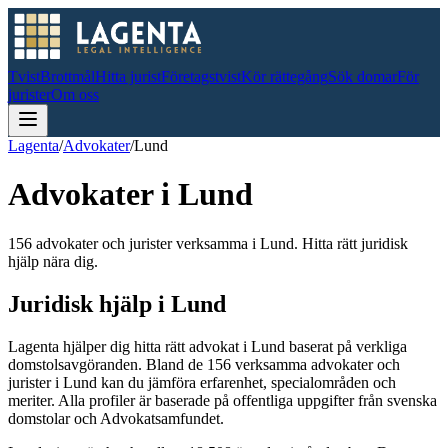
Tvist
Brottmål
Hitta jurist
Företagstvist
Kör rättegång
Sök domar
För
jurister
Om oss
Lagenta
/
Advokater
/
Lund
Advokater i
Lund
156 advokater och jurister verksamma i Lund. Hitta rätt juridisk
hjälp nära dig.
Juridisk hjälp i
Lund
Lagenta hjälper dig hitta rätt advokat i
Lund
baserat på verkliga
domstolsavgöranden.
Bland de
156
verksamma advokater och
jurister i
Lund
kan du jämföra erfarenhet, specialområden och
meriter.
Alla profiler är baserade på offentliga uppgifter från svenska
domstolar och Advokatsamfundet.