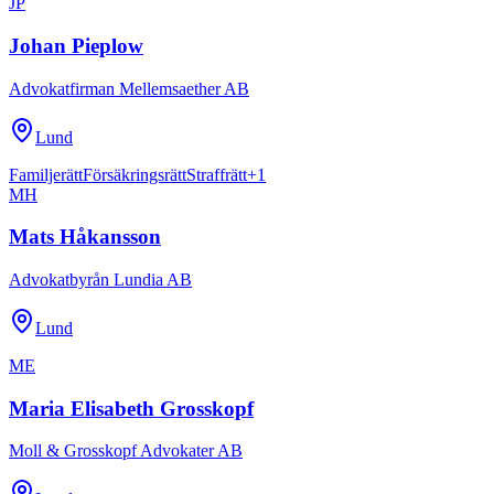
JP
Johan Pieplow
Advokatfirman Mellemsaether AB
Lund
Familjerätt
Försäkringsrätt
Straffrätt
+
1
MH
Mats Håkansson
Advokatbyrån Lundia AB
Lund
ME
Maria Elisabeth Grosskopf
Moll & Grosskopf Advokater AB