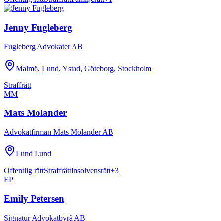
Jenny Fugleberg
Fugleberg Advokater AB
Malmö, Lund, Ystad, Göteborg, Stockholm
Straffrätt
MM
Mats Molander
Advokatfirman Mats Molander AB
Lund Lund
Offentlig rätt
Straffrätt
Insolvensrätt
+
3
EP
Emily Petersen
Signatur Advokatbyrå AB