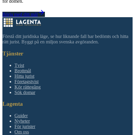
för domen.
Börja med ditt mål
Förstå ditt juridiska läge, se hur liknande fall har bedömts och hitta
rätt jurist. Byggt på en miljon svenska avgöranden.
Tjänster
Tvist
Brottmål
Hitta jurist
Företagstvist
Kör rättegång
Sök domar
Lagenta
Guider
Nyheter
För jurister
Om oss