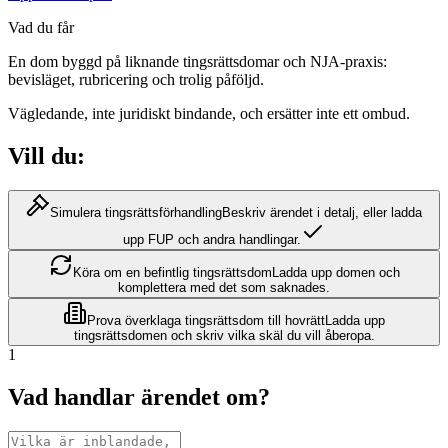
Vad du får
En dom byggd på liknande tingsrättsdomar och NJA-praxis:
bevisläget, rubricering och trolig påföljd.
Vägledande, inte juridiskt bindande, och ersätter inte ett ombud.
Vill du:
Simulera tingsrättsförhandling
Beskriv ärendet i detalj, eller ladda
upp FUP och andra handlingar.
Köra om en befintlig tingsrättsdom
Ladda upp domen och
komplettera med det som saknades.
Prova överklaga tingsrättsdom till hovrätt
Ladda upp
tingsrättsdomen och skriv vilka skäl du vill åberopa.
1
Vad handlar ärendet om?