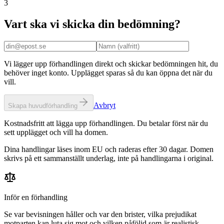
3
Vart ska vi skicka din bedömning?
Vi lägger upp förhandlingen direkt och skickar bedömningen hit, du
behöver inget konto. Upplägget sparas så du kan öppna det när du
vill.
Avbryt
Skapa huvudförhandling
Kostnadsfritt att lägga upp förhandlingen. Du betalar först när du
sett upplägget och vill ha domen.
Dina handlingar läses inom EU och raderas efter 30 dagar. Domen
skrivs på ett sammanställt underlag, inte på handlingarna i original.
Inför en förhandling
Se var bevisningen håller och var den brister, vilka prejudikat
motparten kan luta sig mot och vilken påföljd som är realistisk.