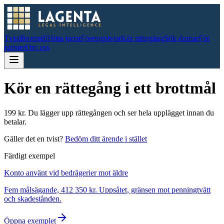
Tvist
Brottmål
Hitta jurist
Företagstvist
Kör rättegång
Sök domar
För
jurister
Om oss
Kör en rättegång i ett brottmål
199
kr. Du lägger upp rättegången och ser hela upplägget innan du
betalar.
Gäller det en tvist?
Bedöm ditt ärende i stället
Färdigt exempel
Konto använt vid bedrägerier mot äldre
Fem målsägande, 412 350 kr. Uppsåtet, gränsen mot penningtvätt
och skadestånden.
Öppna exemplet