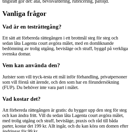
tingsrätt gör det: åtal, bevisvärdering, rubricering, påföljd.
Vanliga frågor
Vad är en testrättegång?
Ett sätt att förbereda rättegången i ett brottmål steg för steg och
sedan låta Lagenta court avgöra målet, med en domliknande
bedömning av trolig utgång, bevisläge och straff, byggd på verkliga
svenska domar.
Vem kan använda den?
Jurister som vill tryck-testa ett mål inför förhandling, privatpersoner
som vill förstå sitt ärende, och den som har en förundersökning
(FUP). Du behöver inte vara part i målet.
Vad kostar det?
Att förbereda rättegången är gratis: du bygger upp den steg för steg
och kan ändra fritt. Vill du sedan låta Lagenta court avgöra målet,
med trolig utgång och straff, bevisläge, praxis och råd till båda
parter, kostar det 199 kr. Allt ingår, och du kan köra om domen efter
ändringar för 99 kr.