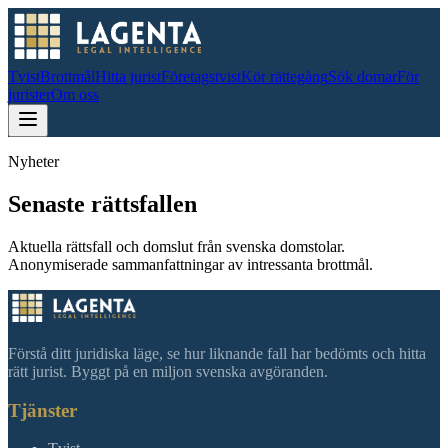
Tvist
Brottmål
Hitta jurist
Företagstvist
Kör rättegång
Sök domar
För
jurister
Om oss
Nyheter
Senaste rättsfallen
Aktuella rättsfall och domslut från svenska domstolar.
Anonymiserade sammanfattningar av intressanta brottmål.
Förstå ditt juridiska läge, se hur liknande fall har bedömts och hitta
rätt jurist. Byggt på en miljon svenska avgöranden.
Tjänster