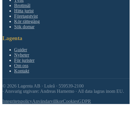
Tvist
Brottmål
Hitta jurist
Företagstvist
Kör rättegång
Sök domar
Lagenta
Guider
Nyheter
För jurister
Om oss
Kontakt
©
2026
Lagenta AB · Luleå · 559539-2100
·
Ansvarig utgivare: Andreas Harnemo · All data lagras inom EU.
Integritetspolicy
Användarvillkor
Cookies
GDPR