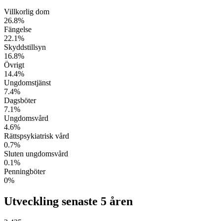
Villkorlig dom
26.8
%
Fängelse
22.1
%
Skyddstillsyn
16.8
%
Övrigt
14.4
%
Ungdomstjänst
7.4
%
Dagsböter
7.1
%
Ungdomsvård
4.6
%
Rättspsykiatrisk vård
0.7
%
Sluten ungdomsvård
0.1
%
Penningböter
0
%
Utveckling senaste 5 åren