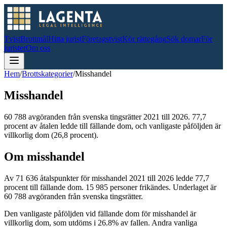
Tvist
Brottmål
Hitta jurist
Företagstvist
Kör rättegång
Sök domar
För
jurister
Om oss
Hem
/
Brottskategorier
/
Misshandel
Misshandel
60 788
avgöranden från svenska tingsrätter
2021 till 2026
.
77,7
procent av åtalen ledde till fällande dom
, och vanligaste påföljden är
villkorlig dom (26,8 procent)
.
Om
misshandel
Av
71 636
åtalspunkter för
misshandel
2021 till 2026
ledde
77,7
procent till fällande dom.
15 985
personer frikändes.
Underlaget är
60 788
avgöranden från svenska tingsrätter.
Den vanligaste påföljden vid fällande dom för
misshandel
är
villkorlig dom
, som utdöms i
26.8
% av fallen.
Andra vanliga