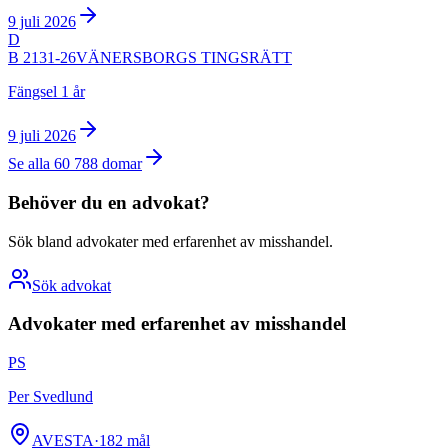
9 juli 2026
D
B 2131-26
VÄNERSBORGS TINGSRÄTT
Fängsel 1 år
9 juli 2026
Se alla
60 788
domar
Behöver du en advokat?
Sök bland advokater med erfarenhet av
misshandel
.
Sök advokat
Advokater med erfarenhet av
misshandel
PS
Per Svedlund
AVESTA
·
182
mål