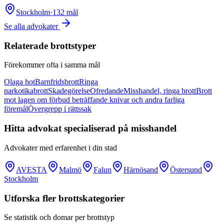
Stockholm
·
132
mål
Se alla advokater
Relaterade brottstyper
Förekommer ofta i samma mål
Olaga hot
Barnfridsbrott
Ringa
narkotikabrott
Skadegörelse
Ofredande
Misshandel, ringa brott
Brott
mot lagen om förbud beträffande knivar och andra farliga
föremål
Övergrepp i rättssak
Hitta advokat specialiserad på
misshandel
Advokater med erfarenhet i din stad
AVESTA
Malmö
Falun
Härnösand
Östersund
Stockholm
Utforska fler brottskategorier
Se statistik och domar per brottstyp