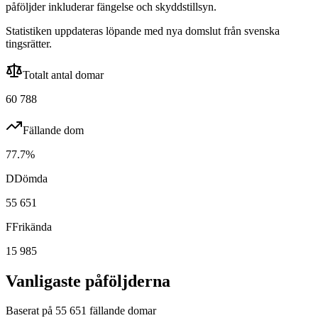
påföljder inkluderar
fängelse och skyddstillsyn
.
Statistiken uppdateras löpande med nya domslut från svenska
tingsrätter.
Totalt antal domar
60 788
Fällande dom
77.7
%
D
Dömda
55 651
F
Frikända
15 985
Vanligaste påföljderna
Baserat på
55 651
fällande domar