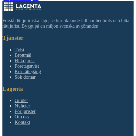
Förstå ditt juridiska läge, se hur liknande fall har bedömts och hitta
rätt jurist. Byggt på en miljon svenska avgöranden.
Tjänster
Tvist
Brottmål
Hitta jurist
Företagstvist
Kör rättegång
Sök domar
Lagenta
Guider
Nyheter
För jurister
Om oss
Kontakt