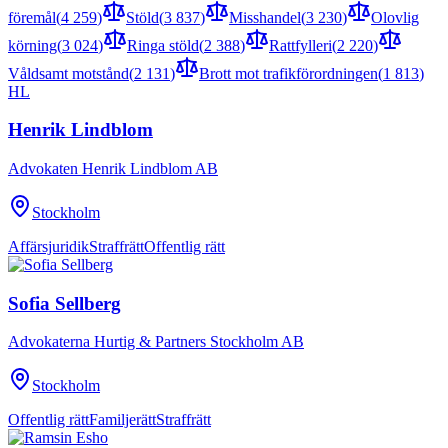
föremål
(
4 259
)
Stöld
(
3 837
)
Misshandel
(
3 230
)
Olovlig
körning
(
3 024
)
Ringa stöld
(
2 388
)
Rattfylleri
(
2 220
)
Våldsamt motstånd
(
2 131
)
Brott mot trafikförordningen
(
1 813
)
HL
Henrik Lindblom
Advokaten Henrik Lindblom AB
Stockholm
Affärsjuridik
Straffrätt
Offentlig rätt
Sofia Sellberg
Advokaterna Hurtig & Partners Stockholm AB
Stockholm
Offentlig rätt
Familjerätt
Straffrätt