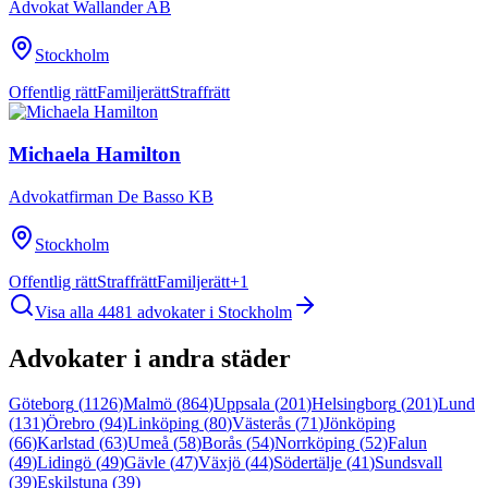
Advokat Wallander AB
Stockholm
Offentlig rätt
Familjerätt
Straffrätt
Michaela Hamilton
Advokatfirman De Basso KB
Stockholm
Offentlig rätt
Straffrätt
Familjerätt
+
1
Visa alla
4481
advokater i
Stockholm
Advokater i andra städer
Göteborg
(
1126
)
Malmö
(
864
)
Uppsala
(
201
)
Helsingborg
(
201
)
Lund
(
131
)
Örebro
(
94
)
Linköping
(
80
)
Västerås
(
71
)
Jönköping
(
66
)
Karlstad
(
63
)
Umeå
(
58
)
Borås
(
54
)
Norrköping
(
52
)
Falun
(
49
)
Lidingö
(
49
)
Gävle
(
47
)
Växjö
(
44
)
Södertälje
(
41
)
Sundsvall
(
39
)
Eskilstuna
(
39
)