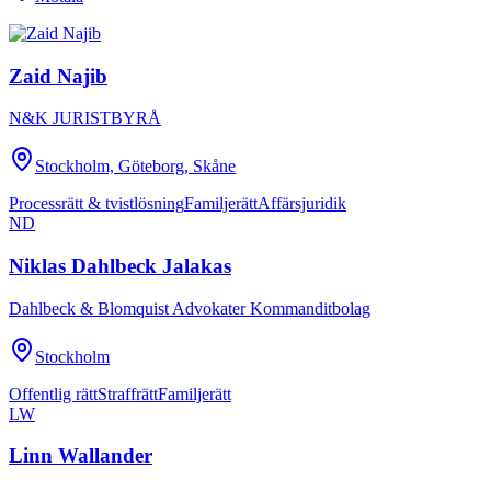
Zaid Najib
N&K JURISTBYRÅ
Stockholm, Göteborg, Skåne
Processrätt & tvistlösning
Familjerätt
Affärsjuridik
ND
Niklas Dahlbeck Jalakas
Dahlbeck & Blomquist Advokater Kommanditbolag
Stockholm
Offentlig rätt
Straffrätt
Familjerätt
LW
Linn Wallander