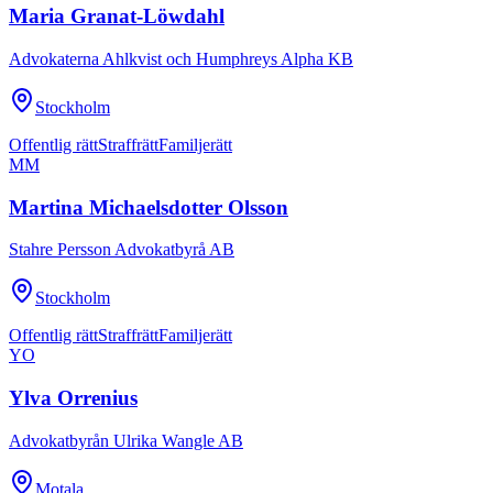
Maria Granat-Löwdahl
Advokaterna Ahlkvist och Humphreys Alpha KB
Stockholm
Offentlig rätt
Straffrätt
Familjerätt
MM
Martina Michaelsdotter Olsson
Stahre Persson Advokatbyrå AB
Stockholm
Offentlig rätt
Straffrätt
Familjerätt
YO
Ylva Orrenius
Advokatbyrån Ulrika Wangle AB
Motala