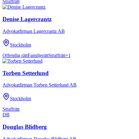
Straffrätt
Denise Lagercrantz
Advokatfirman Lagercrantz AB
Stockholm
Offentlig rätt
Familjerätt
Straffrätt
+
1
Torben Setterlund
Advokatfirman Torben Setterlund AB
Stockholm
Straffrätt
DB
Douglas Blidberg
Advokatfirman Douglas Blidberg AB