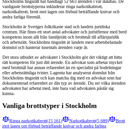
Stockholm
s tingsrätt har handlagt
52 663
ärenden i vår databas. De
vanligaste brottstyperna inkluderar
ringa narkotikabrott,
narkotikabrott, brott mot lagen om förbud beträffande knivar och
andra farliga föremål
.
Stockholm är Sveriges folkrikaste stad och landets juridiska
centrum. Här finns ett stort antal advokater och juristfirmor med bred
kompetens inom allt från familjerätt och brottmål till affärsjuridik
och arbetsrätt. Stockholms tingsrätt är landets mest arbetsbelastade
domstol och hanterar tusentals ärenden varje år.
Det stora utbudet av advokater i Stockholm gör det viktigt att hitta
rätt kompetens för just ditt ärende. En advokat som arbetar mycket
med brottmål har annan erfarenhet än en specialist på bodelningar
eller arbetsrättsliga tvister. Lagenta har analyserat domslut från
Stockholms tingsrätt och kan matcha dig med en advokat som har
dokumenterad erfarenhet av din typ av ärende. Du ser vilka ärenden
advokaten har arbetat med, inte bara vad advokaten påstår sig
kunna.
Vanliga brottstyper i
Stockholm
Ringa narkotikabrott
(
15 161
)
Narkotikabrott
(
5 689
)
Brott
mot lagen om förbud beträffande knivar och andra farliga