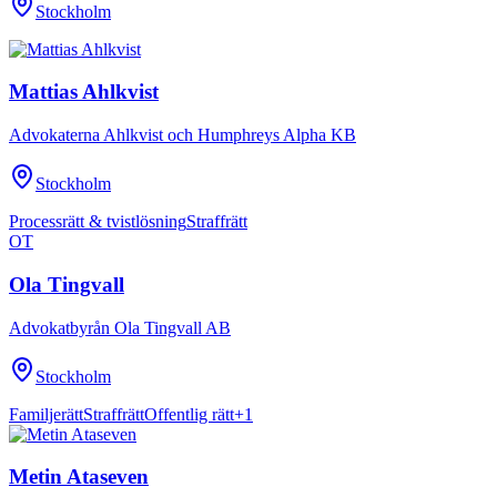
Stockholm
Mattias Ahlkvist
Advokaterna Ahlkvist och Humphreys Alpha KB
Stockholm
Processrätt & tvistlösning
Straffrätt
OT
Ola Tingvall
Advokatbyrån Ola Tingvall AB
Stockholm
Familjerätt
Straffrätt
Offentlig rätt
+
1
Metin Ataseven