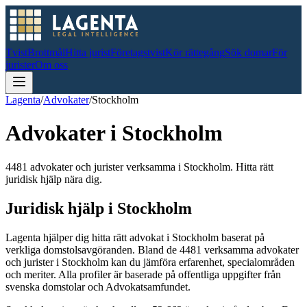
Tvist
Brottmål
Hitta jurist
Företagstvist
Kör rättegång
Sök domar
För
jurister
Om oss
Lagenta
/
Advokater
/
Stockholm
Advokater i
Stockholm
4481 advokater och jurister verksamma i Stockholm. Hitta rätt
juridisk hjälp nära dig.
Juridisk hjälp i
Stockholm
Lagenta hjälper dig hitta rätt advokat i
Stockholm
baserat på
verkliga domstolsavgöranden.
Bland de
4481
verksamma advokater
och jurister i
Stockholm
kan du jämföra erfarenhet, specialområden
och meriter.
Alla profiler är baserade på offentliga uppgifter från
svenska domstolar och Advokatsamfundet.