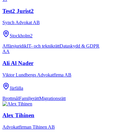
Test2 Jurist2
Synch Advokat AB
Stockholm2
Affärsjuridik
IT- och teknikrätt
Dataskydd & GDPR
AA
Ali Al Nader
Viktor Lundbergs Advokatfirma AB
Järfälla
Brottmål
Familjerätt
Migrationsrätt
Alex Tihinen
Advokatfirman Tihinen AB