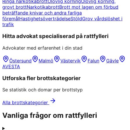
Ringa narkotikabrott
Olovlig körning
Olovlig körning,
grovt brott
Narkotikabrott
Brott mot lagen om förbud
beträffande knivar och andra farliga
föremål
Hastighetsöverträdelse
Stöld
Grov vårdslöshet i
trafik
Hitta advokat specialiserad på
rattfylleri
Advokater med erfarenhet i din stad
Östersund
Malmö
Västervik
Falun
Gävle
AVESTA
Utforska fler brottskategorier
Se statistik och domar per brottstyp
Alla brottskategorier
Vanliga frågor om
rattfylleri