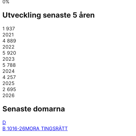
0
%
Utveckling senaste 5 åren
1 937
2021
4 889
2022
5 920
2023
5 788
2024
4 257
2025
2 695
2026
Senaste domarna
D
B 1016-26
MORA TINGSRÄTT