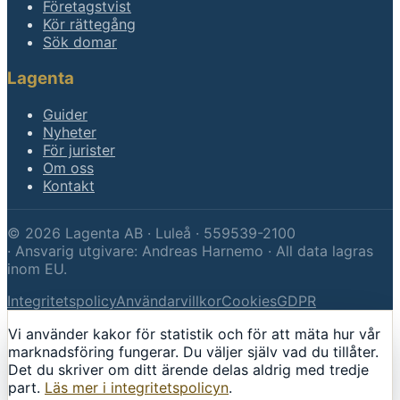
Företagstvist
Kör rättegång
Sök domar
Lagenta
Guider
Nyheter
För jurister
Om oss
Kontakt
©
2026
Lagenta AB · Luleå · 559539-2100
·
Ansvarig utgivare: Andreas Harnemo · All data lagras
inom EU.
Integritetspolicy
Användarvillkor
Cookies
GDPR
Vi använder kakor för statistik och för att mäta hur vår
marknadsföring fungerar. Du väljer själv vad du tillåter.
Det du skriver om ditt ärende delas aldrig med tredje
part.
Läs mer i integritetspolicyn
.