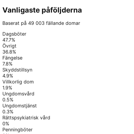
Vanligaste påföljderna
Baserat på
49 003
fällande domar
Dagsböter
47.7
%
Övrigt
36.8
%
Fängelse
7.8
%
Skyddstillsyn
4.9
%
Villkorlig dom
1.9
%
Ungdomsvård
0.5
%
Ungdomstjänst
0.3
%
Rättspsykiatrisk vård
0
%
Penningböter