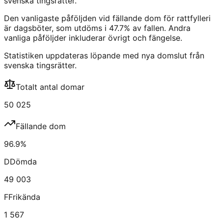
svenska tingsrätter.
Den vanligaste påföljden vid fällande dom för
rattfylleri
är
dagsböter
, som utdöms i
47.7
% av fallen.
Andra
vanliga påföljder inkluderar
övrigt och fängelse
.
Statistiken uppdateras löpande med nya domslut från
svenska tingsrätter.
Totalt antal domar
50 025
Fällande dom
96.9
%
D
Dömda
49 003
F
Frikända
1 567