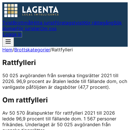
Tvist
Brottmål
Hitta jurist
Företagstvist
Kör rättegång
Sök
domar
För jurister
Om oss
Logga in
Hem
/
Brottskategorier
/
Rattfylleri
Rattfylleri
50 025
avgöranden från svenska tingsrätter
2021 till
2026
.
96,9
procent av åtalen ledde till fällande dom
, och
vanligaste påföljden är dagsböter (47,7 procent)
.
Om
rattfylleri
Av
50 570
åtalspunkter för
rattfylleri
2021 till 2026
ledde
96,9
procent till fällande dom.
1 567
personer
frikändes.
Underlaget är
50 025
avgöranden från