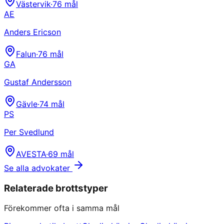
Västervik
·
76
mål
AE
Anders Ericson
Falun
·
76
mål
GA
Gustaf Andersson
Gävle
·
74
mål
PS
Per Svedlund
AVESTA
·
69
mål
Se alla advokater
Relaterade brottstyper
Förekommer ofta i samma mål