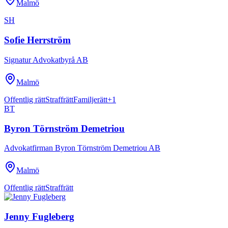
Malmö
SH
Sofie Herrström
Signatur Advokatbyrå AB
Malmö
Offentlig rätt
Straffrätt
Familjerätt
+
1
BT
Byron Törnström Demetriou
Advokatfirman Byron Törnström Demetriou AB
Malmö
Offentlig rätt
Straffrätt
Jenny Fugleberg