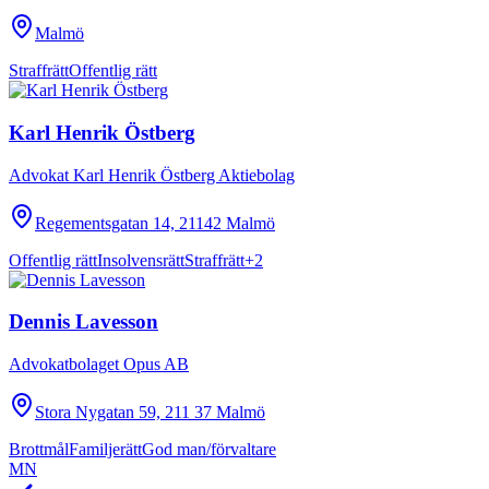
Malmö
Straffrätt
Offentlig rätt
Karl Henrik Östberg
Advokat Karl Henrik Östberg Aktiebolag
Regementsgatan 14, 21142 Malmö
Offentlig rätt
Insolvensrätt
Straffrätt
+
2
Dennis Lavesson
Advokatbolaget Opus AB
Stora Nygatan 59, 211 37 Malmö
Brottmål
Familjerätt
God man/förvaltare
MN