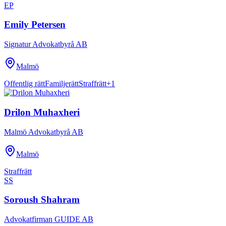
EP
Emily Petersen
Signatur Advokatbyrå AB
Malmö
Offentlig rätt
Familjerätt
Straffrätt
+
1
Drilon Muhaxheri
Malmö Advokatbyrå AB
Malmö
Straffrätt
SS
Soroush Shahram
Advokatfirman GUIDE AB