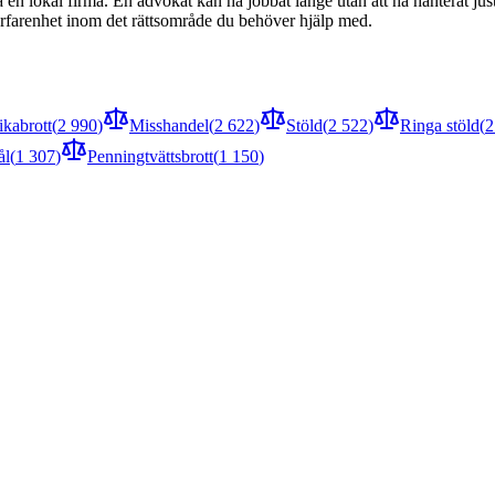
ara en lokal firma. En advokat kan ha jobbat länge utan att ha hanterat j
rfarenhet inom det rättsområde du behöver hjälp med.
ikabrott
(
2 990
)
Misshandel
(
2 622
)
Stöld
(
2 522
)
Ringa stöld
(
2
ål
(
1 307
)
Penningtvättsbrott
(
1 150
)