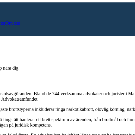
ster
Om oss
p nära dig.
mstolsavgöranden.
Bland de
744
verksamma advokater och jurister i
Ma
och Advokatsamfundet.
aste brottstyperna inkluderar
ringa narkotikabrott, olovlig körning, nark
ingsrätt hanterar ett brett spektrum av ärenden, från brottmål och famil
rågan på juridisk kompetens.