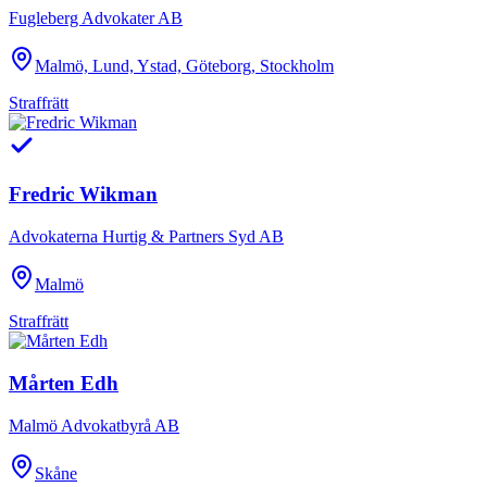
Fugleberg Advokater AB
Malmö, Lund, Ystad, Göteborg, Stockholm
Straffrätt
Fredric Wikman
Advokaterna Hurtig & Partners Syd AB
Malmö
Straffrätt
Mårten Edh
Malmö Advokatbyrå AB
Skåne