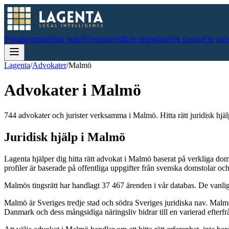
Tvist
Brottmål
Hitta jurist
Företagstvist
Kör rättegång
Sök domar
För juri
Lagenta
/
Advokater
/
Malmö
Advokater i
Malmö
744 advokater och jurister verksamma i Malmö. Hitta rätt juridisk hjäl
Juridisk hjälp i
Malmö
Lagenta hjälper dig hitta rätt advokat i
Malmö
baserat på verkliga do
profiler är baserade på offentliga uppgifter från svenska domstolar 
Malmö
s tingsrätt har handlagt
37 467
ärenden i vår databas. De vanlig
Malmö är Sveriges tredje stad och södra Sveriges juridiska nav. Malmö t
Danmark och dess mångsidiga näringsliv bidrar till en varierad efterf