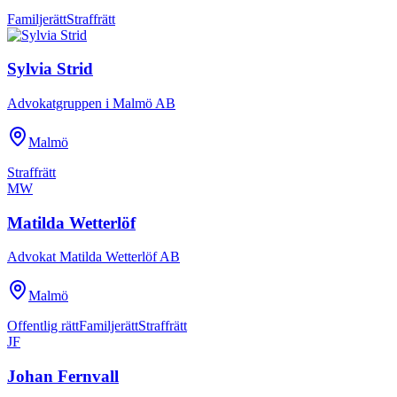
Familjerätt
Straffrätt
Sylvia Strid
Advokatgruppen i Malmö AB
Malmö
Straffrätt
MW
Matilda Wetterlöf
Advokat Matilda Wetterlöf AB
Malmö
Offentlig rätt
Familjerätt
Straffrätt
JF
Johan Fernvall