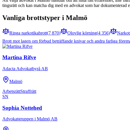
Att välja advokat i Malmö handlar om att hitta rätt erfarenhet, inte b
tingsrätt och kan matcha dig med en advokat som har dokumenterad e
Vanliga brottstyper i
Malmö
Ringa narkotikabrott
(
7 870
)
Olovlig körning
(
4 356
)
Narkot
Brott mot lagen om förbud beträffande knivar och andra farliga förem
Martina Rifve
Adacta Advokatbyrå AB
Malmö
Arbetsrätt
Straffrätt
SN
Sophia Nottehed
Advokatgruppen i Malmö AB