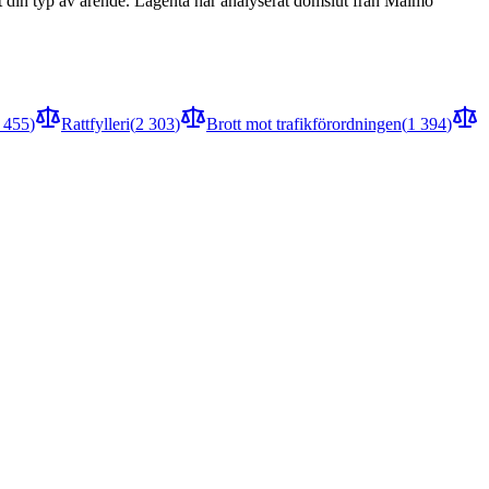
ust din typ av ärende. Lagenta har analyserat domslut från Malmö
 455
)
Rattfylleri
(
2 303
)
Brott mot trafikförordningen
(
1 394
)