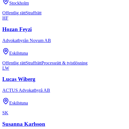
Stockholm
Offentlig rätt
Straffrätt
HF
Hozan Feyzi
Advokatbyrån Novum AB
Eskilstuna
Offentlig rätt
Straffrätt
Processrätt & tvistlösning
LW
Lucas Wiberg
ACTUS Advokatbyrå AB
Eskilstuna
SK
Susanna Karlsson