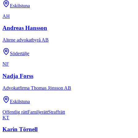
Eskilstuna
AH
Andreas Hansson
Altene advokatbyrå AB
Södertälje
NF
Nadja Forss
Advokatfirma Thomas Jönsson AB
Eskilstuna
Offentlig rätt
Familjerätt
Straffrätt
KT
Karin Törnell