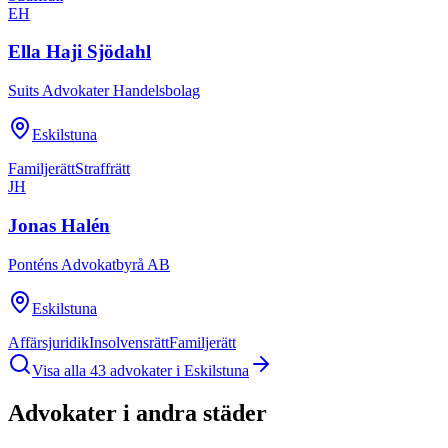
EH
Ella Haji Sjödahl
Suits Advokater Handelsbolag
Eskilstuna
Familjerätt
Straffrätt
JH
Jonas Halén
Ponténs Advokatbyrå AB
Eskilstuna
Affärsjuridik
Insolvensrätt
Familjerätt
Visa alla
43
advokater i
Eskilstuna
Advokater i andra städer