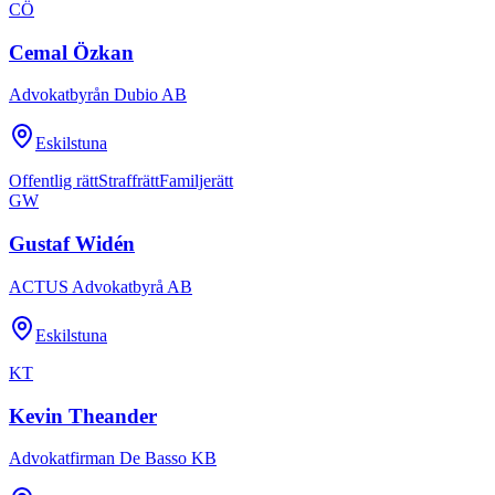
CÖ
Cemal Özkan
Advokatbyrån Dubio AB
Eskilstuna
Offentlig rätt
Straffrätt
Familjerätt
GW
Gustaf Widén
ACTUS Advokatbyrå AB
Eskilstuna
KT
Kevin Theander
Advokatfirman De Basso KB