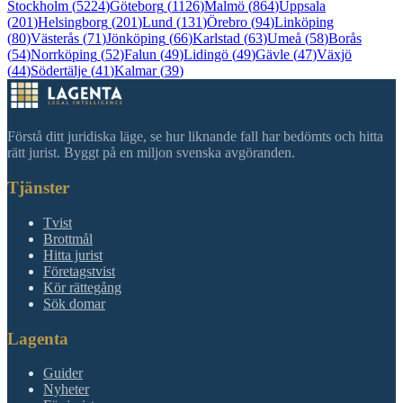
Stockholm
(
5224
)
Göteborg
(
1126
)
Malmö
(
864
)
Uppsala
(
201
)
Helsingborg
(
201
)
Lund
(
131
)
Örebro
(
94
)
Linköping
(
80
)
Västerås
(
71
)
Jönköping
(
66
)
Karlstad
(
63
)
Umeå
(
58
)
Borås
(
54
)
Norrköping
(
52
)
Falun
(
49
)
Lidingö
(
49
)
Gävle
(
47
)
Växjö
(
44
)
Södertälje
(
41
)
Kalmar
(
39
)
Förstå ditt juridiska läge, se hur liknande fall har bedömts och hitta
rätt jurist. Byggt på en miljon svenska avgöranden.
Tjänster
Tvist
Brottmål
Hitta jurist
Företagstvist
Kör rättegång
Sök domar
Lagenta
Guider
Nyheter