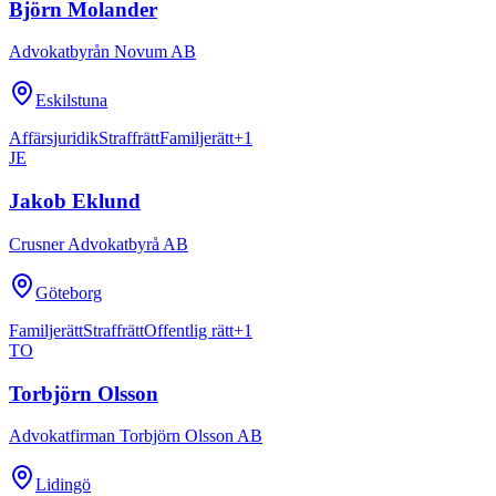
Björn Molander
Advokatbyrån Novum AB
Eskilstuna
Affärsjuridik
Straffrätt
Familjerätt
+
1
JE
Jakob Eklund
Crusner Advokatbyrå AB
Göteborg
Familjerätt
Straffrätt
Offentlig rätt
+
1
TO
Torbjörn Olsson
Advokatfirman Torbjörn Olsson AB
Lidingö