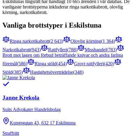
Eskilstuna
s tingsrätt har handlagt
10 665
ärenden i vår databas. De
vanligaste brottstyperna inkluderar
ringa narkotikabrott, olovlig
körning, narkotikabrott
.
Vanliga brottstyper i
Eskilstuna
Ringa narkotikabrott
(
2 643
)
Olovlig körning
(
1 364
)
Narkotikabrott
(
943
)
Rattfylleri
(
788
)
Misshandel
(
783
)
Brott mot lagen om förbud beträffande knivar och andra farliga
föremål
(
586
)
Ringa stöld
(
454
)
Grovt rattfylleri
(
420
)
Stöld
(
385
)
Hastighetsöverträdelse
(
348
)
Janne Krekola
Suits Advokater Handelsbolag
Kungsgatan 43, 632 17 Eskilstuna
Straffrätt