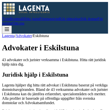
Tvist
Brottmål
Hitta jurist
Företagstvist
Kör rättegång
Sök domar
För
jurister
Om oss
Lagenta
/
Advokater
/
Eskilstuna
Advokater i
Eskilstuna
43 advokater och jurister verksamma i Eskilstuna. Hitta rätt juridisk
hjälp nära dig.
Juridisk hjälp i
Eskilstuna
Lagenta hjälper dig hitta rätt advokat i
Eskilstuna
baserat på verkliga
domstolsavgöranden.
Bland de
43
verksamma advokater och jurister
i
Eskilstuna
kan du jämföra erfarenhet, specialområden och meriter.
Alla profiler är baserade på offentliga uppgifter från svenska
domstolar och Advokatsamfundet.