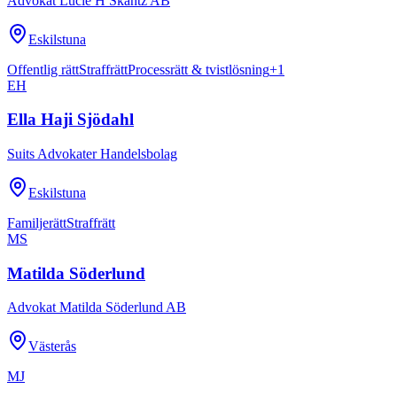
Advokat Lucie H Skantz AB
Eskilstuna
Offentlig rätt
Straffrätt
Processrätt & tvistlösning
+
1
EH
Ella Haji Sjödahl
Suits Advokater Handelsbolag
Eskilstuna
Familjerätt
Straffrätt
MS
Matilda Söderlund
Advokat Matilda Söderlund AB
Västerås
MJ