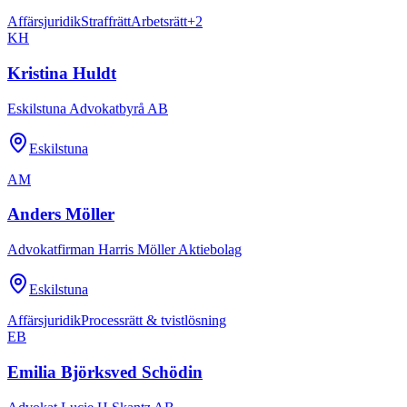
Affärsjuridik
Straffrätt
Arbetsrätt
+
2
KH
Kristina Huldt
Eskilstuna Advokatbyrå AB
Eskilstuna
AM
Anders Möller
Advokatfirman Harris Möller Aktiebolag
Eskilstuna
Affärsjuridik
Processrätt & tvistlösning
EB
Emilia Björksved Schödin