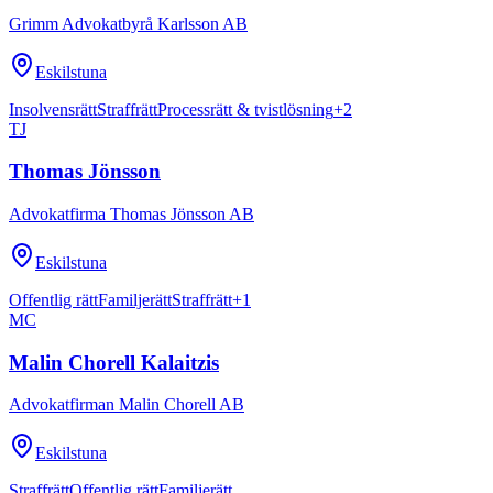
Grimm Advokatbyrå Karlsson AB
Eskilstuna
Insolvensrätt
Straffrätt
Processrätt & tvistlösning
+
2
TJ
Thomas Jönsson
Advokatfirma Thomas Jönsson AB
Eskilstuna
Offentlig rätt
Familjerätt
Straffrätt
+
1
MC
Malin Chorell Kalaitzis
Advokatfirman Malin Chorell AB
Eskilstuna
Straffrätt
Offentlig rätt
Familjerätt