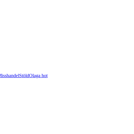
isshandel
Stöld
Olaga hot