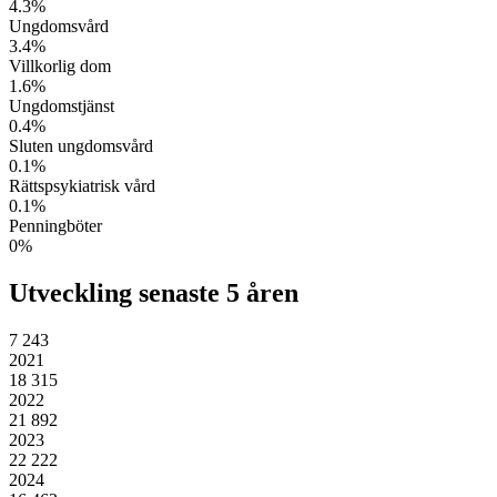
4.3
%
Ungdomsvård
3.4
%
Villkorlig dom
1.6
%
Ungdomstjänst
0.4
%
Sluten ungdomsvård
0.1
%
Rättspsykiatrisk vård
0.1
%
Penningböter
0
%
Utveckling senaste 5 åren
7 243
2021
18 315
2022
21 892
2023
22 222
2024