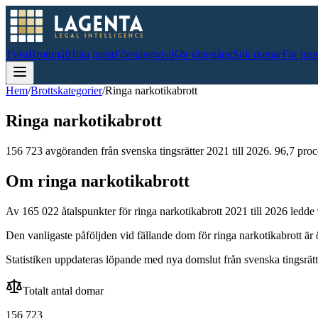
Tvist
Brottmål
Hitta jurist
Företagstvist
Kör rättegång
Sök domar
För juri
Hem
/
Brottskategorier
/
Ringa narkotikabrott
Ringa narkotikabrott
156 723
avgöranden från svenska tingsrätter
2021 till 2026
.
96,7
proce
Om
ringa narkotikabrott
Av
165 022
åtalspunkter för
ringa narkotikabrott
2021 till 2026
ledde
Den vanligaste påföljden vid fällande dom för
ringa narkotikabrott
är
Statistiken uppdateras löpande med nya domslut från svenska tingsrätt
Totalt antal domar
156 723