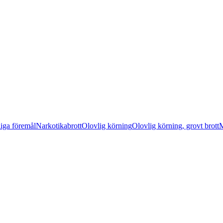
liga föremål
Narkotikabrott
Olovlig körning
Olovlig körning, grovt brott
M