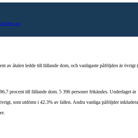
ster
Om oss
nt av åtalen ledde till fällande dom
, och vanligaste påföljden är övrigt 
96,7
procent till fällande dom.
5 396
personer frikändes.
Underlaget är
övrigt
, som utdöms i
42.3
% av fallen.
Andra vanliga påföljder inkluder
er.