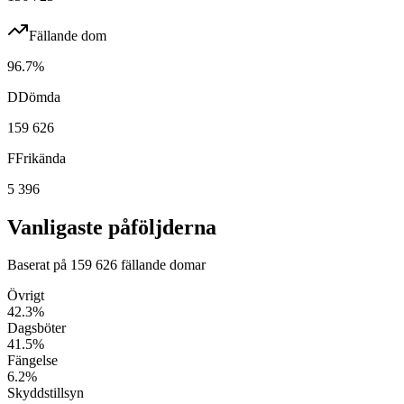
Fällande dom
96.7
%
D
Dömda
159 626
F
Frikända
5 396
Vanligaste påföljderna
Baserat på
159 626
fällande domar
Övrigt
42.3
%
Dagsböter
41.5
%
Fängelse
6.2
%
Skyddstillsyn