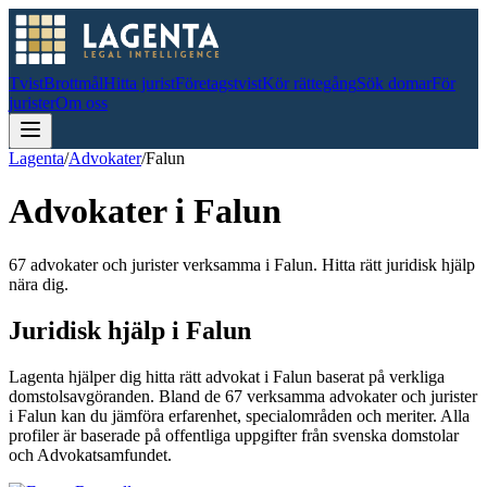
Tvist
Brottmål
Hitta jurist
Företagstvist
Kör rättegång
Sök domar
För
jurister
Om oss
Lagenta
/
Advokater
/
Falun
Advokater i
Falun
67 advokater och jurister verksamma i Falun. Hitta rätt juridisk hjälp
nära dig.
Juridisk hjälp i
Falun
Lagenta hjälper dig hitta rätt advokat i
Falun
baserat på verkliga
domstolsavgöranden.
Bland de
67
verksamma advokater och jurister
i
Falun
kan du jämföra erfarenhet, specialområden och meriter.
Alla
profiler är baserade på offentliga uppgifter från svenska domstolar
och Advokatsamfundet.