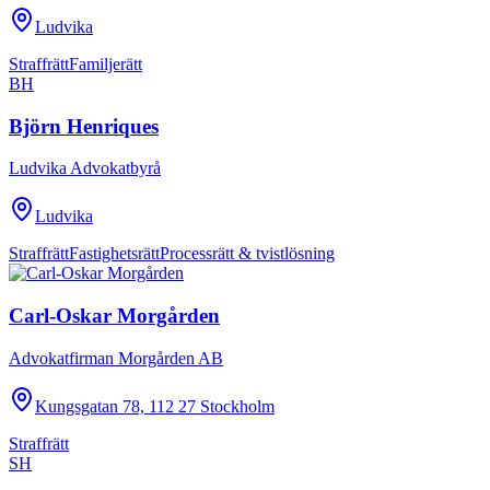
Ludvika
Straffrätt
Familjerätt
BH
Björn Henriques
Ludvika Advokatbyrå
Ludvika
Straffrätt
Fastighetsrätt
Processrätt & tvistlösning
Carl-Oskar Morgården
Advokatfirman Morgården AB
Kungsgatan 78, 112 27 Stockholm
Straffrätt
SH