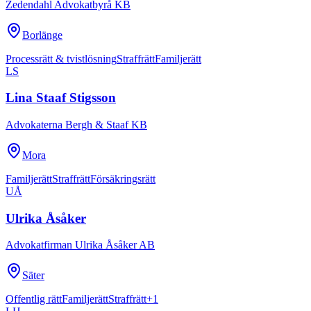
Zedendahl Advokatbyrå KB
Borlänge
Processrätt & tvistlösning
Straffrätt
Familjerätt
LS
Lina Staaf Stigsson
Advokaterna Bergh & Staaf KB
Mora
Familjerätt
Straffrätt
Försäkringsrätt
UÅ
Ulrika Åsåker
Advokatfirman Ulrika Åsåker AB
Säter
Offentlig rätt
Familjerätt
Straffrätt
+
1