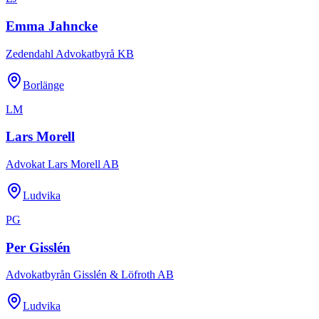
Emma Jahncke
Zedendahl Advokatbyrå KB
Borlänge
LM
Lars Morell
Advokat Lars Morell AB
Ludvika
PG
Per Gisslén
Advokatbyrån Gisslén & Löfroth AB
Ludvika