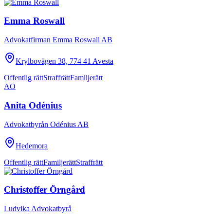
Emma Roswall
Advokatfirman Emma Roswall AB
Krylbovägen 38, 774 41 Avesta
Offentlig rätt
Straffrätt
Familjerätt
AO
Anita Odénius
Advokatbyrån Odénius AB
Hedemora
Offentlig rätt
Familjerätt
Straffrätt
Christoffer Örngård
Ludvika Advokatbyrå