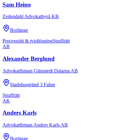
Sam Heino
Zedendahl Advokatbyrå KB
Borlänge
Processrätt & tvistlösning
Straffrätt
AB
Alexander Berglund
Advokatfirman Glimstedt Dalarna AB
Stadshusgränd 3 Falun
Straffrätt
AK
Anders Karls
Advokatfirman Anders Karls AB
Borlänge