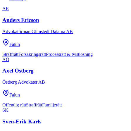
AE
Anders Ericson
Advokatfirman Glimstedt Dalarna AB
Falun
Straffrätt
Försäkringsrätt
Processrätt & tvistlösning
AÖ
Axel Östberg
Östberg Advokater AB
Falun
Offentlig rätt
Straffrätt
Familjerätt
SK
Sven-Erik Karls