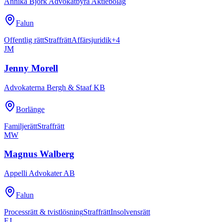
Annika Björk Advokatbyrå Aktiebolag
Falun
Offentlig rätt
Straffrätt
Affärsjuridik
+
4
JM
Jenny Morell
Advokaterna Bergh & Staaf KB
Borlänge
Familjerätt
Straffrätt
MW
Magnus Walberg
Appelli Advokater AB
Falun
Processrätt & tvistlösning
Straffrätt
Insolvensrätt
EJ