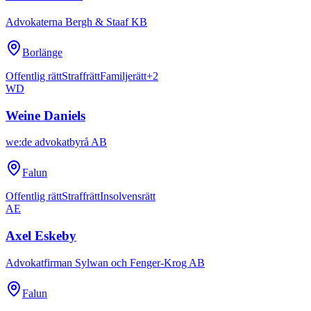
Advokaterna Bergh & Staaf KB
Borlänge
Offentlig rätt
Straffrätt
Familjerätt
+
2
WD
Weine Daniels
we:de advokatbyrå AB
Falun
Offentlig rätt
Straffrätt
Insolvensrätt
AE
Axel Eskeby
Advokatfirman Sylwan och Fenger-Krog AB
Falun