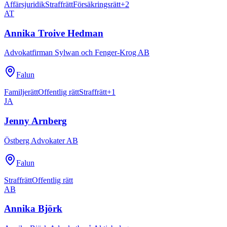
Affärsjuridik
Straffrätt
Försäkringsrätt
+
2
AT
Annika Troive Hedman
Advokatfirman Sylwan och Fenger-Krog AB
Falun
Familjerätt
Offentlig rätt
Straffrätt
+
1
JA
Jenny Arnberg
Östberg Advokater AB
Falun
Straffrätt
Offentlig rätt
AB
Annika Björk