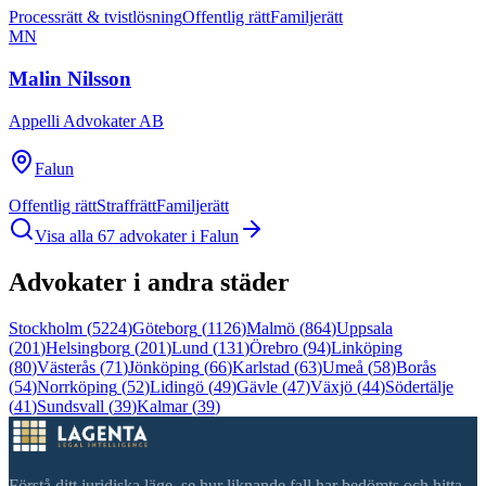
Processrätt & tvistlösning
Offentlig rätt
Familjerätt
MN
Malin Nilsson
Appelli Advokater AB
Falun
Offentlig rätt
Straffrätt
Familjerätt
Visa alla
67
advokater i
Falun
Advokater i andra städer
Stockholm
(
5224
)
Göteborg
(
1126
)
Malmö
(
864
)
Uppsala
(
201
)
Helsingborg
(
201
)
Lund
(
131
)
Örebro
(
94
)
Linköping
(
80
)
Västerås
(
71
)
Jönköping
(
66
)
Karlstad
(
63
)
Umeå
(
58
)
Borås
(
54
)
Norrköping
(
52
)
Lidingö
(
49
)
Gävle
(
47
)
Växjö
(
44
)
Södertälje
(
41
)
Sundsvall
(
39
)
Kalmar
(
39
)
Förstå ditt juridiska läge, se hur liknande fall har bedömts och hitta