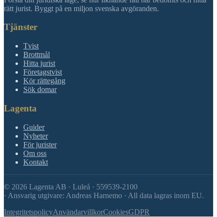
rätt jurist. Byggt på en miljon svenska avgöranden.
Tjänster
Tvist
Brottmål
Hitta jurist
Företagstvist
Kör rättegång
Sök domar
Lagenta
Guider
Nyheter
För jurister
Om oss
Kontakt
©
2026
Lagenta AB · Luleå · 559539-2100
·
Ansvarig utgivare: Andreas Harnemo · All data lagras inom EU.
Integritetspolicy
Användarvillkor
Cookies
GDPR