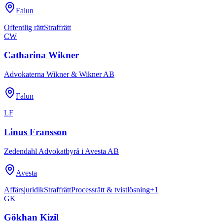
Falun
Offentlig rätt
Straffrätt
CW
Catharina Wikner
Advokaterna Wikner & Wikner AB
Falun
LF
Linus Fransson
Zedendahl Advokatbyrå i Avesta AB
Avesta
Affärsjuridik
Straffrätt
Processrätt & tvistlösning
+
1
GK
Gökhan Kizil