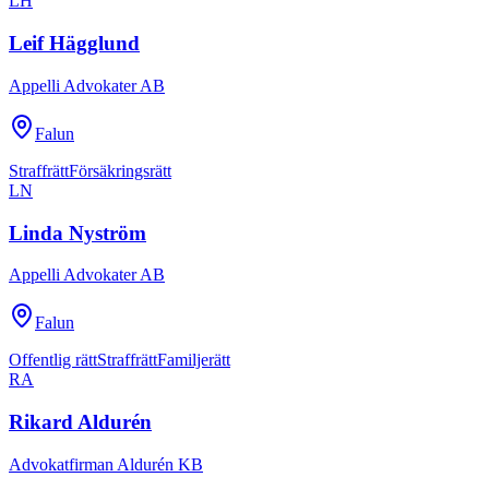
LH
Leif Hägglund
Appelli Advokater AB
Falun
Straffrätt
Försäkringsrätt
LN
Linda Nyström
Appelli Advokater AB
Falun
Offentlig rätt
Straffrätt
Familjerätt
RA
Rikard Aldurén
Advokatfirman Aldurén KB