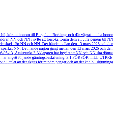
il, kört ut honom till Bergebo i Borlänge och där vägrat att låta hono
öräldrar, NN och NN i syfte att försöka förmå dem att utge pengar till N
rande skada för NN och NN. Det hände mellan den 13 mars 2026 och 
arkat NN. Det hände någon gång mellan den 13 mars 2026 och den 14
-13, Åtalspunkt 3 Åklagaren har begärt att NN och NN ska dömas för f
lagaren har angett följande gärningsbeskrivning. 3.1 FÖRSÖK TILL U
id uttalat att det skjuts för mindre pengar och att det kan bli skjutninga