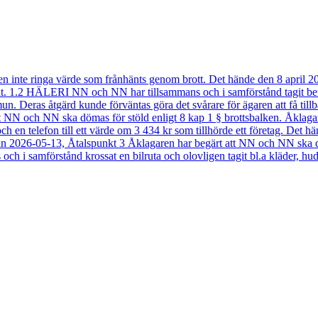
en inte ringa värde som frånhänts genom brott. Det hände den 8 april 
åt. 1.2 HÄLERI NN och NN har tillsammans och i samförstånd tagit befa
n. Deras åtgärd kunde förväntas göra det svårare för ägaren att få ti
t NN och NN ska dömas för stöld enligt 8 kap 1 § brottsbalken. Åkla
ch en telefon till ett värde om 3 434 kr som tillhörde ett företag. De
 2026-05-13, Åtalspunkt 3 Åklagaren har begärt att NN och NN ska döm
i samförstånd krossat en bilruta och olovligen tagit bl.a kläder, hudv