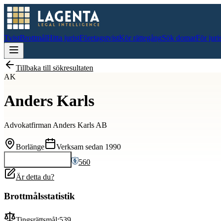
Tvist
Brottmål
Hitta jurist
Företagstvist
Kör rättegång
Sök domar
För juri
Tillbaka till sökresultaten
AK
Anders Karls
Advokatfirman Anders Karls AB
Borlänge
Verksam sedan
1990
560
Kontakta
Anders
Är detta du?
Brottmålsstatistik
Tingsrättsmål:
539