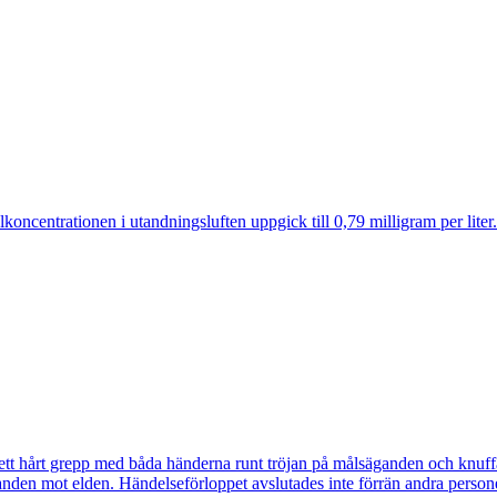
holkoncentrationen i utandningsluften uppgick till 0,79 milligram per l
repp med båda händerna runt tröjan på målsäganden och knuffat/vräk
ganden mot elden. Händelseförloppet avslutades inte förrän andra pers