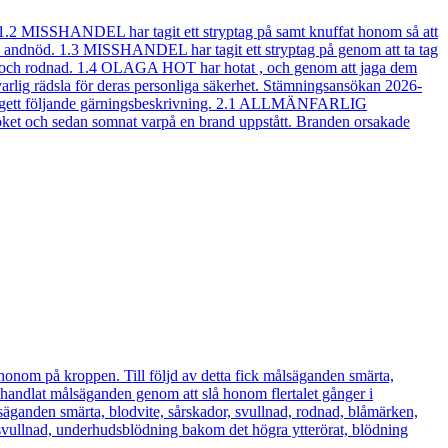
.2 MISSHANDEL har tagit ett stryptag på samt knuffat honom så att
h andnöd. 1.3 MISSHANDEL har tagit ett stryptag på genom att ta tag
ta och rodnad. 1.4 OLAGA HOT har hotat , och genom att jaga dem
arlig rädsla för deras personliga säkerhet. Stämningsansökan 2026-
har angett följande gärningsbeskrivning. 2.1 ALLMÄNFARLIG
köket och sedan somnat varpå en brand uppstått. Branden orsakade
nom på kroppen. Till följd av detta fick målsäganden smärta,
andlat målsäganden genom att slå honom flertalet gånger i
ålsäganden smärta, blodvite, sårskador, svullnad, rodnad, blåmärken,
svullnad, underhudsblödning bakom det högra ytterörat, blödning