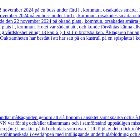
ovember 2024 på en buss under färd i , kommun. orsakades smärta. 1
 november 2024 på en buss under färd i , kommun. orsakades smärta oc
t hände den 22 november 2024 på okänd plats , kommun. orsakades smär
ats i , kommun. Hotet var sådant att , och kunde förväntas känna allv
rlig vårdslöshet enligt 13 kap 6 § 1 st 1 p brottsbalken. Åklagaren 
amheten har bestått i att har satt på en kastrull på en spisplatta i 
at målsäganden genom att slå honom i ansiktet samt sparka och slå ho
var för sig och/eller tillsammans och i samförstånd uppsåtligen missh
en gång i ansiktet på tid och plats som ovan. Till följd av detta fick m
 slemhinneskada i överläppen med intilliggande underhudsblödning och 