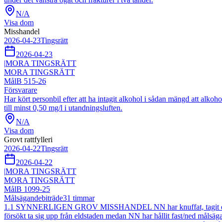
N/A
Visa dom
Misshandel
2026-04-23
Tingsrätt
2026-04-23
|
MORA TINGSRÄTT
MORA TINGSRÄTT
Mål
B 515-26
Försvarare
Har kört personbil efter att ha intagit alkohol i sådan mängd att alko
till minst 0,50 mg/l i utandningsluften.
N/A
Visa dom
Grovt rattfylleri
2026-04-22
Tingsrätt
2026-04-22
|
MORA TINGSRÄTT
MORA TINGSRÄTT
Mål
B 1099-25
Målsägandebiträde
31
timmar
1.1 SYNNERLIGEN GROV MISSHANDEL NN har knuffat, tagit ett hårt g
försökt ta sig upp från eldstaden medan NN har hållit fast/ned målsä