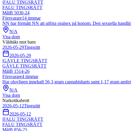
|
FALU TINGSRÄTT
FALU TINGSRÄTT
Mål
B 5030-24
Försvarare
14
timmar
NN har förmått NN att utföra oralsex på honom. Den sexuella handli
N/A
Visa dom
Våldtäkt mot barn
2026-05-29
Tingsrätt
2026-05-29
|
GÄVLE TINGSRÄTT
GÄVLE TINGSRÄTT
Mål
B 1514-26
Försvarare
4
timmar
Har olovligen innehaft 56,3 gram cannabisharts samt 1,17 gram amfe
N/A
Visa dom
Narkotikabrott
2026-05-12
Tingsrätt
2026-05-12
|
FALU TINGSRÄTT
FALU TINGSRÄTT
Mål
B 856-25