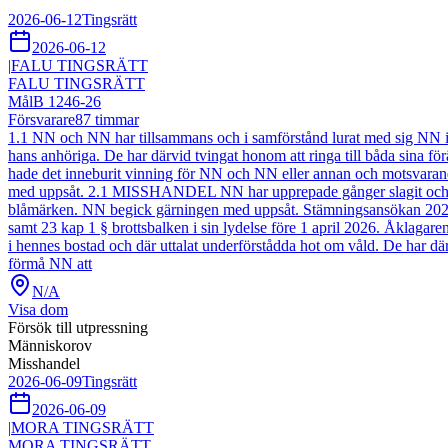
2026-06-12
Tingsrätt
2026-06-12
|
FALU TINGSRÄTT
FALU TINGSRÄTT
Mål
B 1246-26
Försvarare
87
timmar
1.1 NN och NN har tillsammans och i samförstånd lurat med sig NN i b
hans anhöriga. De har därvid tvingat honom att ringa till båda sina f
hade det inneburit vinning för NN och NN eller annan och motsva
med uppsåt. 2.1 MISSHANDEL NN har upprepade gånger slagit och sp
blåmärken. NN begick gärningen med uppsåt. Stämningsansökan 2026-05
samt 23 kap 1 § brottsbalken i sin lydelse före 1 april 2026. Åk
i hennes bostad och där uttalat underförstådda hot om våld. De har därv
förmå NN att
N/A
Visa dom
Försök till utpressning
Människorov
Misshandel
2026-06-09
Tingsrätt
2026-06-09
|
MORA TINGSRÄTT
MORA TINGSRÄTT