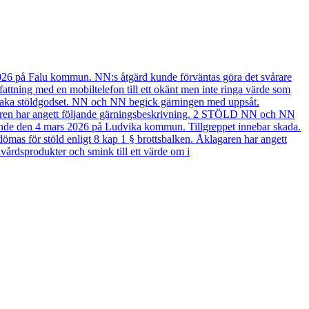
2026 på Falu kommun. NN:s åtgärd kunde förväntas göra det svårare
ttning med en mobiltelefon till ett okänt men inte ringa värde som
llbaka stöldgodset. NN och NN begick gärningen med uppsåt.
garen har angett följande gärningsbeskrivning. 2 STÖLD NN och NN
t hände den 4 mars 2026 på Ludvika kommun. Tillgreppet innebar skada.
as för stöld enligt 8 kap 1 § brottsbalken. Åklagaren har angett
årdsprodukter och smink till ett värde om i