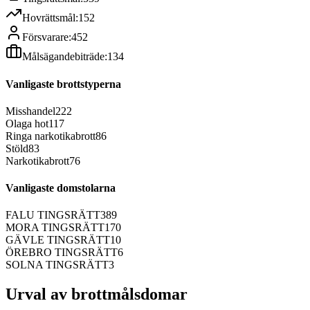
Hovrättsmål:
152
Försvarare:
452
Målsägandebiträde:
134
Vanligaste brottstyperna
Misshandel
222
Olaga hot
117
Ringa narkotikabrott
86
Stöld
83
Narkotikabrott
76
Vanligaste domstolarna
FALU TINGSRÄTT
389
MORA TINGSRÄTT
170
GÄVLE TINGSRÄTT
10
ÖREBRO TINGSRÄTT
6
SOLNA TINGSRÄTT
3
Urval av brottmålsdomar