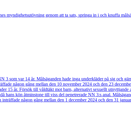
es myndighetsutövning genom att ta sats, springa in i och knuffa målsägand
d NN 3 som var 14 år. Målsäganden hade inga underkläder på sig och gä
inträffade någon gång mellan den 10 november 2024 och den 23 decemb
15 år. Försök till våldtäkt mot barn, alternativt sexuellt utnyttjande av
 då hans kön åtminstone till viss del penetrerade NN 3:s anal. Målsäga
sen inträffade någon gång mellan den 1 december 2024 och den 31 januar