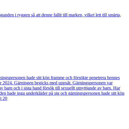
en i ryggen så att denne fallit till marken, vilket lett till smärta,
rningspersonen hade sitt kön framme och försökte penetrera hennes
er 2024. Gärningen begicks med uppsåt. Gärningspersonen var
 barn och i sista hand försök till sexuellt utnyttjande av barn. Har
nden hade inga underkläder på sig och gärningspersonen hade sitt kön
i 20