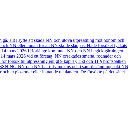
m gå, allt i syfte att skada NN och utöva utpressning mot honom och
N och NN eller annan för att NN skulle släppas. Hade försöket lyckats
den 14 mars 2026 i Borlänge kommun. NN och NN begick gärningen
 mars 2026 vid ett företag. NN orsakades smärta, rodnader och
örsök till utpressning enligt 9 kap 4 § 1 st och 11 § brottsbalken
TPRESSNING NN och NN har tillsammans och i samförstånd uppsökt NN
r och explosioner eller liknande uttalanden. De försökte på det sättet