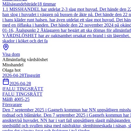
Målsägandebiträde
18
timmar
1.1 MISSHANDEL har utdelat 2-3 slag mot huvud. Det hände den 22 n
han slog i huvudet i väggen på bussen de åkte på. Det hände den 22
i hans kläder runt halsen. har även utdelat ett slag mot huvud. De
med en ölflaska i handen. Det hände den 22 november 2024 på okänd pl
01-16, Åtalspunkt 2 Åklagaren har begärt att ska dömas för allmänfa
VÅRDSLÖSHET har av oaktsamhet orsakat en brand i sin lägenhet. Oakts
skador i köket och det fa
Visa dom
Allmänfarlig vårdslöshet
Misshandel
Olaga hot
2026-04-28
Tingsrätt
2026-04-28
|
FALU TINGSRÄTT
FALU TINGSRÄTT
Mål
B 4005-25
Försvarare
Den 7 september 2025 i Gagnefs kommun har NN uppsåtligen misshandl
rodnad och blåmärke. Den 7 september 2025 i Gagnefs kommun har NN 
ansiktet/på huvudet. NN har i vart fall uppsåtligen slagit målsäganden 
snedställd och svullen näsa med näsfraktur, slemhinneskada i näsan,
under det vänstra ögat och frakturer i två tänder.