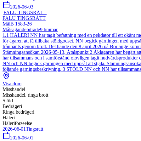
2026-06-03
|
FALU TINGSRÄTT
FALU TINGSRÄTT
Mål
B 1583-26
Målsägandebiträde
9
timmar
1.1 HÄLERI NN har tagit befattning med en pekdator till ett okänt m
för ägaren att få tillbaka stöldgodset. NN begick gärningen med upps
frånhänts genom brott. Det hände den 8 april 2026 på Borlänge kommu
Stämningsansökan 2026-05-13, Åtalspunkt 2 Åklagaren har begärt at
har tillsammans och i samförstånd olovligen tagit hudvårdsprodukter o
NN och NN begick gärningen med uppsåt att stjäla. Stämningsansökan
följande gärningsbeskrivning. 3 STÖLD NN och NN har tillsammans och 
Visa dom
Misshandel
Misshandel, ringa brott
Stöld
Bedrägeri
Ringa bedrägeri
Häleri
Häleriförseelse
2026-06-01
Tingsrätt
2026-06-01