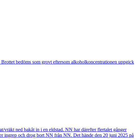
iter. Brottet bedöms som grovt eftersom alkoholkoncentrationen uppgick
t ned bakåt in i en eldstad. NN har därefter flertalet gånger
oner ingrep och drog bort NN från NN. Det hände den 20 juni 2025 på