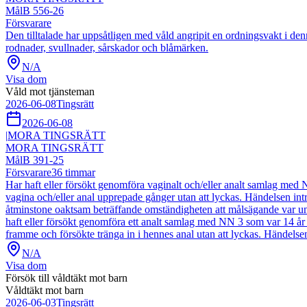
Mål
B 556-26
Försvarare
Den tilltalade har uppsåtligen med våld angripit en ordningsvakt i denn
rodnader, svullnader, sårskador och blåmärken.
N/A
Visa dom
Våld mot tjänsteman
2026-06-08
Tingsrätt
2026-06-08
|
MORA TINGSRÄTT
MORA TINGSRÄTT
Mål
B 391-25
Försvarare
36
timmar
Har haft eller försökt genomföra vaginalt och/eller analt samlag me
vagina och/eller anal upprepade gånger utan att lyckas. Händelsen 
åtminstone oaktsam beträffande omständigheten att målsägande var under 
haft eller försökt genomföra ett analt samlag med NN 3 som var 14 år
framme och försökte tränga in i hennes anal utan att lyckas. Händel
N/A
Visa dom
Försök till våldtäkt mot barn
Våldtäkt mot barn
2026-06-03
Tingsrätt