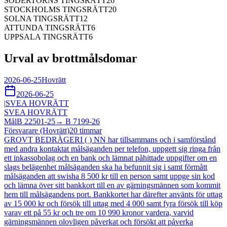
SÖDERTÖRNS TINGSRÄTT
26
STOCKHOLMS TINGSRÄTT
20
SOLNA TINGSRÄTT
12
ATTUNDA TINGSRÄTT
6
UPPSALA TINGSRÄTT
6
Urval av brottmålsdomar
2026-06-25
Hovrätt
2026-06-25
|
SVEA HOVRÄTT
SVEA HOVRÄTT
Mål
B 22501-25
→
B 7199-26
Försvarare (Hovrätt)
20
timmar
GROVT BEDRÄGERI ( ) NN har tillsammans och i samförstånd
med andra kontaktat målsäganden per telefon, uppgett sig ringa från
ett inkassobolag och en bank och lämnat påhittade uppgifter om en
slags belägenhet målsäganden ska ha befunnit sig i samt förmått
målsäganden att swisha 8 500 kr till en person samt uppge sin kod
och lämna över sitt bankkort till en av gärningsmännen som kommit
hem till målsägandens port. Bankkortet har därefter använts för uttag
av 15 000 kr och försök till uttag med 4 000 samt fyra försök till köp
varav ett på 55 kr och tre om 10 990 kronor vardera, varvid
gärningsmännen olovligen påverkat och försökt att påverka