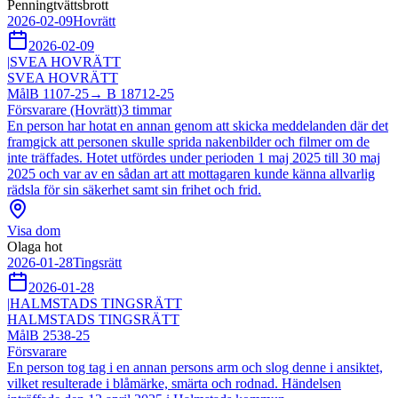
Penningtvättsbrott
2026-02-09
Hovrätt
2026-02-09
|
SVEA HOVRÄTT
SVEA HOVRÄTT
Mål
B 1107-25
→
B 18712-25
Försvarare (Hovrätt)
3
timmar
En person har hotat en annan genom att skicka meddelanden där det
framgick att personen skulle sprida nakenbilder och filmer om de
inte träffades. Hotet utfördes under perioden 1 maj 2025 till 30 maj
2025 och var av en sådan art att mottagaren kunde känna allvarlig
rädsla för sin säkerhet samt sin frihet och frid.
Visa dom
Olaga hot
2026-01-28
Tingsrätt
2026-01-28
|
HALMSTADS TINGSRÄTT
HALMSTADS TINGSRÄTT
Mål
B 2538-25
Försvarare
En person tog tag i en annan persons arm och slog denne i ansiktet,
vilket resulterade i blåmärke, smärta och rodnad. Händelsen