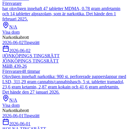
Försvarare
har olovligen innehaft 47 tabletter MDMA, 0.78 gram amfetamin
och 14 tabletter alprazolam, som är narkotika. Det hände den 1
februari 2025.
N/A
Visa dom
Narkotikabrott
2026-06-02
Tingsrätt
2026-06-02
|
JÖNKÖPINGS TINGSRÄTT
JÖNKÖPINGS TINGSRÄTT
Mål
B 439-26
Försvarare
48
timmar
Olovligen innehaft narkotika: 900 st. perforerade papperslappar med
LSD, 311,29 gram cannabis/cannabishasch, 5 st. tabletter tramadol,
23,6 gram ketamin, 2,87 gram kokain och 41,6 gram amfetamin.
Det hände den 27 januari 2026.
N/A
Visa dom
Narkotikabrott
2026-06-01
Tingsrätt
2026-06-01
|
SOLNA TINGSRÄTT