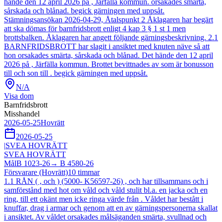
hände den 12 april 2026 på , Järfälla kommun. orsakades smärta,
sårskada och blånad. begick gärningen med uppsåt.
Stämningsansökan 2026-04-29, Åtalspunkt 2 Åklagaren har begärt
att ska dömas för barnfridsbrott enligt 4 kap 3 § 1 st 1 men
brottsbalken. Åklagaren har angett följande gärningsbeskrivning. 2.1
BARNFRIDSBROTT har slagit i ansiktet med knuten näve så att
hon orsakades smärta, sårskada och blånad. Det hände den 12 april
2026 på , Järfälla kommun. Brottet bevittnades av som är bonusson
till och son till . begick gärningen med uppsåt.
N/A
Visa dom
Barnfridsbrott
Misshandel
2026-05-25
Hovrätt
2026-05-25
|
SVEA HOVRÄTT
SVEA HOVRÄTT
Mål
B 1023-26
→
B 4580-26
Försvarare (Hovrätt)
10
timmar
1.1 RÅN ( , och ) (5000- K56597-26) , och har tillsammans och i
samförstånd med hot om våld och våld stulit bl.a. en jacka och en
ring, till ett okänt men icke ringa värde från . Våldet har bestått i
knuffar, drag i armar och genom att en av gärningspersonerna skallat
i ansiktet. Av våldet orsakades målsäganden smärta, svullnad och