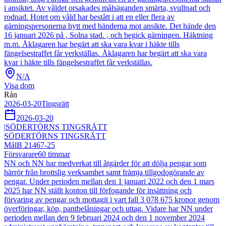
i ansiktet. Av våldet orsakades målsäganden smärta, svullnad och
rodnad. Hotet om våld har bestått i att en eller flera av
gärningspersonerna hytt med händerna mot ansikte. Det hände den
16 januari 2026 på , Solna stad. , och begick gärningen. Häktning
m.m. Åklagaren har begärt att ska vara kvar i häkte tills
fängelsestraffet får verkställas. Åklagaren har begärt att ska vara
kvar i häkte tills fängelsestraffet får verkställas.
N/A
Visa dom
Rån
2026-03-20
Tingsrätt
2026-03-20
|
SÖDERTÖRNS TINGSRÄTT
SÖDERTÖRNS TINGSRÄTT
Mål
B 21467-25
Försvarare
60
timmar
NN och NN har medverkat till åtgärder för att dölja pengar som
härrör från brottslig verksamhet samt främja tillgodogörande av
pengar. Under perioden mellan den 1 januari 2022 och den 1 mars
2025 har NN ställt konton till förfogande för insättning och
förvaring av pengar och mottagit i vart fall 3 078 675 kronor genom
överföringar, köp, pantbelåningar och uttag. Vidare har NN under
perioden mellan den 9 februari 2024 och den 1 november 2024