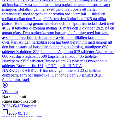
att inneha, förvara samt transportera narkotika av olika sorter samt
mängder. Befattningen har skett genom att posta ett flertal
försändelser med förpackad narkotika vid i vart fall 11 tillfällen
mellan mellan den 5 maj 2025 och den 3 oktober 2025 på olika
platser. Befattning genom innehav och transport har också skett med
4632 st tabletter diazepam mellan 16 mars och 3 oktober 2025 på en
annan plats. Den narkotika som har tagit befattning med har varit
avsedd att överlåtas och har också vid flera tillfällen kommit att
överlåtas. Av den narkotika som har tagit befattning med genom att
den har postats, så har delar av den tagits i beslag, nämligen: 898
tabletter Zolpidem 825,5 tabletter Zopiklon 672 tabletter Alprazolam
660 kapslar Pregabalin 500 kapslar Tramadol 405 tabletter
Diazepam 235,5 tabletter Bromazolam 23 tabletter Oxykodon 4
tabletter Buprenorfin 161,g THC godis. RINGA
NARKOTIKABROTT har olovligen innehaft 23 st tabletter
diazepam, som när narkotika. Det hände den 23 januari 2026 i
Stockholms stad.
Visa dom
Narkotikabrott
Ringa narkotikabrott
2026-05-13
Tingsrätt
2026-05-13