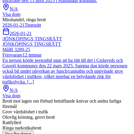
inträffade den 13 april 2025 i Halmstads kommun.
N/A
Visa dom
Misshandel, ringa brott
2026-01-21
Tingsrätt
2026-01-21
|
JÖNKÖPINGS TINGSRÄTT
JÖNKÖPINGS TINGSRÄTT
Mål
B 3289-25
Försvarare
12
timmar
En person körde personbil utan att ha rätt till det i Gislaveds och
Gnosjö kommuner den 22 mars 2025. Samma dag körde personen
också bil under påverkan av hasch/cannabis och uppvisade grov
vårdslöshet i trafiken, vilket innebar en betydande risk för
trafikolycka. [...]
N/A
Visa dom
Brott mot lagen om förbud beträffande knivar och andra farliga
föremål
Grov vårdslöshet i trafik
Olovlig körning, grovt brott
Rattfylleri
Ringa narkotikabrott
Visa fler domar