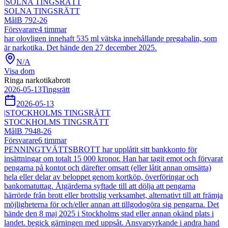
|
SOLNA TINGSRÄTT
SOLNA TINGSRÄTT
Mål
B 792-26
Försvarare
4
timmar
har olovligen innehaft 535 ml vätska innehållande pregabalin, som
är narkotika. Det hände den 27 december 2025.
N/A
Visa dom
Ringa narkotikabrott
2026-05-13
Tingsrätt
2026-05-13
|
STOCKHOLMS TINGSRÄTT
STOCKHOLMS TINGSRÄTT
Mål
B 7948-26
Försvarare
6
timmar
PENNINGTVÄTTSBROTT har upplåtit sitt bankkonto för
insättningar om totalt 15 000 kronor. Han har tagit emot och förvarat
pengarna på kontot och därefter omsatt (eller låtit annan omsätta)
hela eller delar av beloppet genom kortköp, överföringar och
bankomatuttag. Åtgärderna syftade till att dölja att pengarna
härrörde från brott eller brottslig verksamhet, alternativt till att främja
möjligheterna för och/eller annan att tillgodogöra sig pengarna. Det
hände den 8 maj 2025 i Stockholms stad eller annan okänd plats i
landet. begick gärningen med uppsåt. Ansvarsyrkande i andra hand