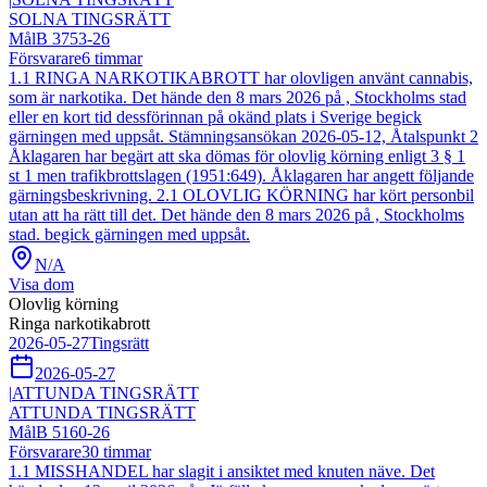
SOLNA TINGSRÄTT
Mål
B 3753-26
Försvarare
6
timmar
1.1 RINGA NARKOTIKABROTT har olovligen använt cannabis,
som är narkotika. Det hände den 8 mars 2026 på , Stockholms stad
eller en kort tid dessförinnan på okänd plats i Sverige begick
gärningen med uppsåt. Stämningsansökan 2026-05-12, Åtalspunkt 2
Åklagaren har begärt att ska dömas för olovlig körning enligt 3 § 1
st 1 men trafikbrottslagen (1951:649). Åklagaren har angett följande
gärningsbeskrivning. 2.1 OLOVLIG KÖRNING har kört personbil
utan att ha rätt till det. Det hände den 8 mars 2026 på , Stockholms
stad. begick gärningen med uppsåt.
N/A
Visa dom
Olovlig körning
Ringa narkotikabrott
2026-05-27
Tingsrätt
2026-05-27
|
ATTUNDA TINGSRÄTT
ATTUNDA TINGSRÄTT
Mål
B 5160-26
Försvarare
30
timmar
1.1 MISSHANDEL har slagit i ansiktet med knuten näve. Det