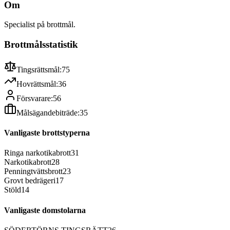
Om
Specialist på brottmål.
Brottmålsstatistik
Tingsrättsmål:
75
Hovrättsmål:
36
Försvarare:
56
Målsägandebiträde:
35
Vanligaste brottstyperna
Ringa narkotikabrott
31
Narkotikabrott
28
Penningtvättsbrott
23
Grovt bedrägeri
17
Stöld
14
Vanligaste domstolarna