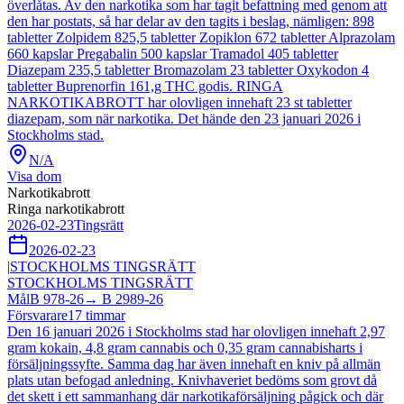
överlåtas. Av den narkotika som har tagit befattning med genom att
den har postats, så har delar av den tagits i beslag, nämligen: 898
tabletter Zolpidem 825,5 tabletter Zopiklon 672 tabletter Alprazolam
660 kapslar Pregabalin 500 kapslar Tramadol 405 tabletter
Diazepam 235,5 tabletter Bromazolam 23 tabletter Oxykodon 4
tabletter Buprenorfin 161,g THC godis. RINGA
NARKOTIKABROTT har olovligen innehaft 23 st tabletter
diazepam, som när narkotika. Det hände den 23 januari 2026 i
Stockholms stad.
N/A
Visa dom
Narkotikabrott
Ringa narkotikabrott
2026-02-23
Tingsrätt
2026-02-23
|
STOCKHOLMS TINGSRÄTT
STOCKHOLMS TINGSRÄTT
Mål
B 978-26
→
B 2989-26
Försvarare
17
timmar
Den 16 januari 2026 i Stockholms stad har olovligen innehaft 2,97
gram kokain, 4,8 gram cannabis och 0,35 gram cannabisharts i
försäljningssyfte. Samma dag har även innehaft en kniv på allmän
plats utan befogad anledning. Knivhaveriet bedöms som grovt då
det skett i ett sammanhang där narkotikaförsäljning pågick och där