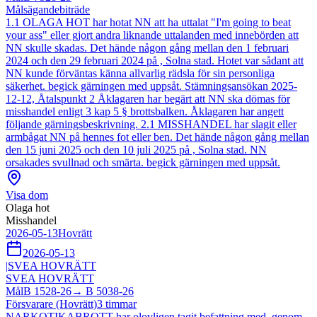
Målsägandebiträde
1.1 OLAGA HOT har hotat NN att ha uttalat "I'm going to beat
your ass" eller gjort andra liknande uttalanden med innebörden att
NN skulle skadas. Det hände någon gång mellan den 1 februari
2024 och den 29 februari 2024 på , Solna stad. Hotet var sådant att
NN kunde förväntas känna allvarlig rädsla för sin personliga
säkerhet. begick gärningen med uppsåt. Stämningsansökan 2025-
12-12, Åtalspunkt 2 Åklagaren har begärt att NN ska dömas för
misshandel enligt 3 kap 5 § brottsbalken. Åklagaren har angett
följande gärningsbeskrivning. 2.1 MISSHANDEL har slagit eller
armbågat NN på hennes fot eller ben. Det hände någon gång mellan
den 15 juni 2025 och den 10 juli 2025 på , Solna stad. NN
orsakades svullnad och smärta. begick gärningen med uppsåt.
Visa dom
Olaga hot
Misshandel
2026-05-13
Hovrätt
2026-05-13
|
SVEA HOVRÄTT
SVEA HOVRÄTT
Mål
B 1528-26
→
B 5038-26
Försvarare (Hovrätt)
3
timmar
NARKOTIKABROTT har olovligen tagit befattning med, genom