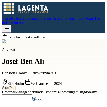
Tvist
Brottmål
Hitta jurist
Företagstvist
Kör rättegång
Sök domar
För
jurister
Om oss
Tillbaka till sökresultaten
Advokat
Josef Ben Ali
Hansson Grönvall Advokatbyrå AB
Stockholm
Verksam sedan
2024
Straffrätt
Brottmål
Målsägandebiträde
Ekonomisk brottslighet
Ungdomsmål
383
Kontakta
Josef