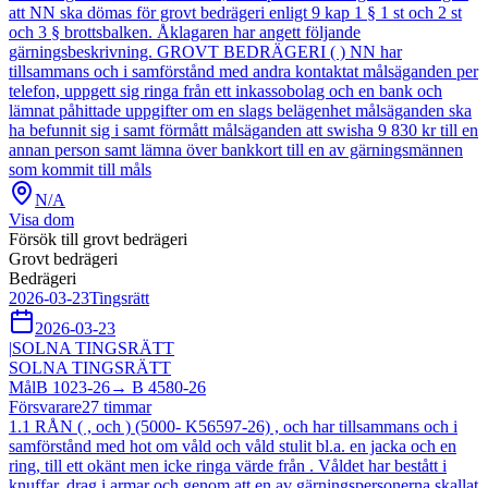
att NN ska dömas för grovt bedrägeri enligt 9 kap 1 § 1 st och 2 st
och 3 § brottsbalken. Åklagaren har angett följande
gärningsbeskrivning. GROVT BEDRÄGERI ( ) NN har
tillsammans och i samförstånd med andra kontaktat målsäganden per
telefon, uppgett sig ringa från ett inkassobolag och en bank och
lämnat påhittade uppgifter om en slags belägenhet målsäganden ska
ha befunnit sig i samt förmått målsäganden att swisha 9 830 kr till en
annan person samt lämna över bankkort till en av gärningsmännen
som kommit till måls
N/A
Visa dom
Försök till grovt bedrägeri
Grovt bedrägeri
Bedrägeri
2026-03-23
Tingsrätt
2026-03-23
|
SOLNA TINGSRÄTT
SOLNA TINGSRÄTT
Mål
B 1023-26
→
B 4580-26
Försvarare
27
timmar
1.1 RÅN ( , och ) (5000- K56597-26) , och har tillsammans och i
samförstånd med hot om våld och våld stulit bl.a. en jacka och en
ring, till ett okänt men icke ringa värde från . Våldet har bestått i
knuffar, drag i armar och genom att en av gärningspersonerna skallat