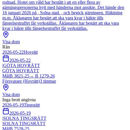
rodnad. Hotet om våld har bestått i att en eller flera av
gärningspersonerna hytt med händerna mot ansikte. Det hände den
16 januari 2026 på , Solna stad. , och begick gärningen. Häktning
m.m. Åklagaren har begärt att ska vara kvar i häkte tills
fängelsestraffet får verkställas. Åklagaren har begärt att ska vara
kvar i häkte tills fängelsestraffet får verkställas.
Visa dom
Rån
2026-05-22
Hovrätt
2026-05-22
|
GÖTA HOVRÄTT
GÖTA HOVRÄTT
Mål
B 3821-25
→
B 1279-26
Försvarare (Hovrätt)
3
timmar
Visa dom
Inga brott angivna
2026-05-19
Tingsrätt
2026-05-19
|
SOLNA TINGSRÄTT
SOLNA TINGSRÄTT
Mål
B 7528-25