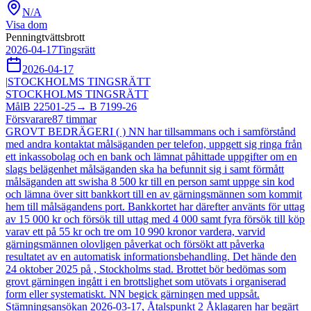
N/A
Visa dom
Penningtvättsbrott
2026-04-17
Tingsrätt
2026-04-17
|
STOCKHOLMS TINGSRÄTT
STOCKHOLMS TINGSRÄTT
Mål
B 22501-25
→
B 7199-26
Försvarare
87
timmar
GROVT BEDRÄGERI ( ) NN har tillsammans och i samförstånd
med andra kontaktat målsäganden per telefon, uppgett sig ringa från
ett inkassobolag och en bank och lämnat påhittade uppgifter om en
slags belägenhet målsäganden ska ha befunnit sig i samt förmått
målsäganden att swisha 8 500 kr till en person samt uppge sin kod
och lämna över sitt bankkort till en av gärningsmännen som kommit
hem till målsägandens port. Bankkortet har därefter använts för uttag
av 15 000 kr och försök till uttag med 4 000 samt fyra försök till köp
varav ett på 55 kr och tre om 10 990 kronor vardera, varvid
gärningsmännen olovligen påverkat och försökt att påverka
resultatet av en automatisk informationsbehandling. Det hände den
24 oktober 2025 på , Stockholms stad. Brottet bör bedömas som
grovt gärningen ingått i en brottslighet som utövats i organiserad
form eller systematiskt. NN begick gärningen med uppsåt.
Stämningsansökan 2026-03-17, Åtalspunkt 2 Åklagaren har begärt