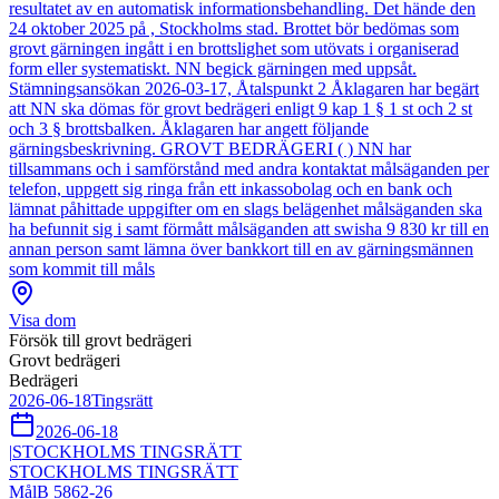
resultatet av en automatisk informationsbehandling. Det hände den
24 oktober 2025 på , Stockholms stad. Brottet bör bedömas som
grovt gärningen ingått i en brottslighet som utövats i organiserad
form eller systematiskt. NN begick gärningen med uppsåt.
Stämningsansökan 2026-03-17, Åtalspunkt 2 Åklagaren har begärt
att NN ska dömas för grovt bedrägeri enligt 9 kap 1 § 1 st och 2 st
och 3 § brottsbalken. Åklagaren har angett följande
gärningsbeskrivning. GROVT BEDRÄGERI ( ) NN har
tillsammans och i samförstånd med andra kontaktat målsäganden per
telefon, uppgett sig ringa från ett inkassobolag och en bank och
lämnat påhittade uppgifter om en slags belägenhet målsäganden ska
ha befunnit sig i samt förmått målsäganden att swisha 9 830 kr till en
annan person samt lämna över bankkort till en av gärningsmännen
som kommit till måls
Visa dom
Försök till grovt bedrägeri
Grovt bedrägeri
Bedrägeri
2026-06-18
Tingsrätt
2026-06-18
|
STOCKHOLMS TINGSRÄTT
STOCKHOLMS TINGSRÄTT
Mål
B 5862-26