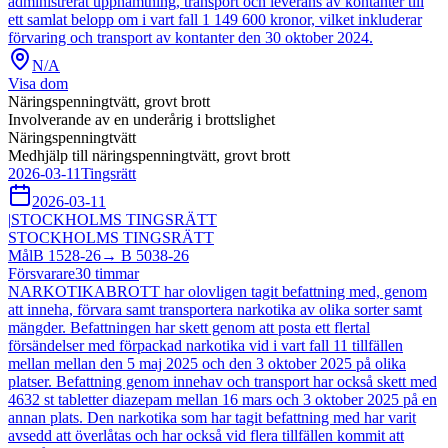
administrerat upphämtning, transport och leverans av kontanter till
ett samlat belopp om i vart fall 1 149 600 kronor, vilket inkluderar
förvaring och transport av kontanter den 30 oktober 2024.
N/A
Visa dom
Näringspenningtvätt, grovt brott
Involverande av en underårig i brottslighet
Näringspenningtvätt
Medhjälp till näringspenningtvätt, grovt brott
2026-03-11
Tingsrätt
2026-03-11
|
STOCKHOLMS TINGSRÄTT
STOCKHOLMS TINGSRÄTT
Mål
B 1528-26
→
B 5038-26
Försvarare
30
timmar
NARKOTIKABROTT har olovligen tagit befattning med, genom
att inneha, förvara samt transportera narkotika av olika sorter samt
mängder. Befattningen har skett genom att posta ett flertal
försändelser med förpackad narkotika vid i vart fall 11 tillfällen
mellan mellan den 5 maj 2025 och den 3 oktober 2025 på olika
platser. Befattning genom innehav och transport har också skett med
4632 st tabletter diazepam mellan 16 mars och 3 oktober 2025 på en
annan plats. Den narkotika som har tagit befattning med har varit
avsedd att överlåtas och har också vid flera tillfällen kommit att