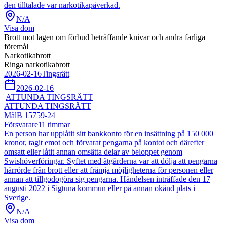
den tilltalade var narkotikapåverkad.
N/A
Visa dom
Brott mot lagen om förbud beträffande knivar och andra farliga
föremål
Narkotikabrott
Ringa narkotikabrott
2026-02-16
Tingsrätt
2026-02-16
|
ATTUNDA TINGSRÄTT
ATTUNDA TINGSRÄTT
Mål
B 15759-24
Försvarare
11
timmar
En person har upplåtit sitt bankkonto för en insättning på 150 000
kronor, tagit emot och förvarat pengarna på kontot och därefter
omsatt eller låtit annan omsätta delar av beloppet genom
Swishöverföringar. Syftet med åtgärderna var att dölja att pengarna
härrörde från brott eller att främja möjligheterna för personen eller
annan att tillgodogöra sig pengarna. Händelsen inträffade den 17
augusti 2022 i Sigtuna kommun eller på annan okänd plats i
Sverige.
N/A
Visa dom