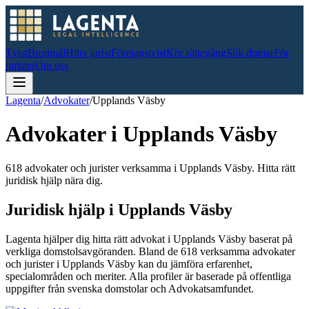
Tvist
Brottmål
Hitta jurist
Företagstvist
Kör rättegång
Sök domar
För
jurister
Om oss
Lagenta
/
Advokater
/
Upplands Väsby
Advokater i
Upplands Väsby
618 advokater och jurister verksamma i Upplands Väsby. Hitta rätt
juridisk hjälp nära dig.
Juridisk hjälp i
Upplands Väsby
Lagenta hjälper dig hitta rätt advokat i
Upplands Väsby
baserat på
verkliga domstolsavgöranden.
Bland de
618
verksamma advokater
och jurister i
Upplands Väsby
kan du jämföra erfarenhet,
specialområden och meriter.
Alla profiler är baserade på offentliga
uppgifter från svenska domstolar och Advokatsamfundet.