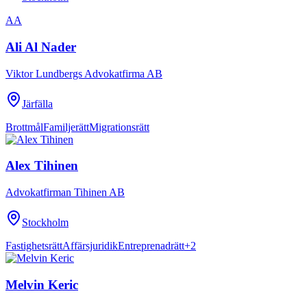
AA
Ali Al Nader
Viktor Lundbergs Advokatfirma AB
Järfälla
Brottmål
Familjerätt
Migrationsrätt
Alex Tihinen
Advokatfirman Tihinen AB
Stockholm
Fastighetsrätt
Affärsjuridik
Entreprenadrätt
+
2
Melvin Keric