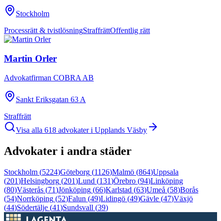
Stockholm
Processrätt & tvistlösning
Straffrätt
Offentlig rätt
Martin Orler
Advokatfirman COBRA AB
Sankt Eriksgatan 63 A
Straffrätt
Visa alla
618
advokater i
Upplands Väsby
Advokater i andra städer
Stockholm
(
5224
)
Göteborg
(
1126
)
Malmö
(
864
)
Uppsala
(
201
)
Helsingborg
(
201
)
Lund
(
131
)
Örebro
(
94
)
Linköping
(
80
)
Västerås
(
71
)
Jönköping
(
66
)
Karlstad
(
63
)
Umeå
(
58
)
Borås
(
54
)
Norrköping
(
52
)
Falun
(
49
)
Lidingö
(
49
)
Gävle
(
47
)
Växjö
(
44
)
Södertälje
(
41
)
Sundsvall
(
39
)