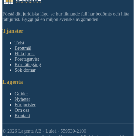
Förstå ditt juridiska läge, se hur liknande fall har bedömts och hitta
rätt jurist. Byggt på en miljon svenska avgöranden.
Tjänster
Tvist
Brottmål
Hitta jurist
Företagstvist
Kör rättegång
Sök domar
Lagenta
Guider
Nyheter
För jurister
Om oss
Kontakt
©
2026
Lagenta AB · Luleå · 559539-2100