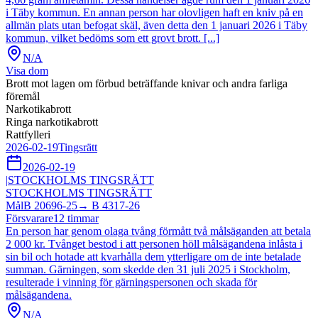
i Täby kommun. En annan person har olovligen haft en kniv på en
allmän plats utan befogat skäl, även detta den 1 januari 2026 i Täby
kommun, vilket bedöms som ett grovt brott. [...]
N/A
Visa dom
Brott mot lagen om förbud beträffande knivar och andra farliga
föremål
Narkotikabrott
Ringa narkotikabrott
Rattfylleri
2026-02-19
Tingsrätt
2026-02-19
|
STOCKHOLMS TINGSRÄTT
STOCKHOLMS TINGSRÄTT
Mål
B 20696-25
→
B 4317-26
Försvarare
12
timmar
En person har genom olaga tvång förmått två målsäganden att betala
2 000 kr. Tvånget bestod i att personen höll målsägandena inlåsta i
sin bil och hotade att kvarhålla dem ytterligare om de inte betalade
summan. Gärningen, som skedde den 31 juli 2025 i Stockholm,
resulterade i vinning för gärningspersonen och skada för
målsägandena.
N/A