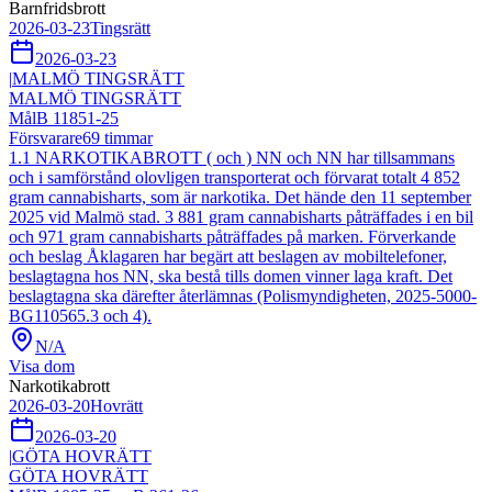
Barnfridsbrott
2026-03-23
Tingsrätt
2026-03-23
|
MALMÖ TINGSRÄTT
MALMÖ TINGSRÄTT
Mål
B 11851-25
Försvarare
69
timmar
1.1 NARKOTIKABROTT ( och ) NN och NN har tillsammans
och i samförstånd olovligen transporterat och förvarat totalt 4 852
gram cannabisharts, som är narkotika. Det hände den 11 september
2025 vid Malmö stad. 3 881 gram cannabisharts påträffades i en bil
och 971 gram cannabisharts påträffades på marken. Förverkande
och beslag Åklagaren har begärt att beslagen av mobiltelefoner,
beslagtagna hos NN, ska bestå tills domen vinner laga kraft. Det
beslagtagna ska därefter återlämnas (Polismyndigheten, 2025-5000-
BG110565.3 och 4).
N/A
Visa dom
Narkotikabrott
2026-03-20
Hovrätt
2026-03-20
|
GÖTA HOVRÄTT
GÖTA HOVRÄTT