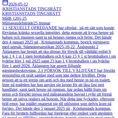
2026-05-12
|
KRISTIANSTADS TINGSRÄTT
KRISTIANSTADS TINGSRÄTT
Mål
B 1201-25
Målsägandebiträde
25
timmar
1.1 SEXUELLT OFREDANDE har ofredat , på ett sätt som kunde
förväntas kränka sexuella integritet, detta genom att kyssa henne på
halsen och munnen samt ta på hennes rumpa och bröst. Det hände
den 4 januari 2025 på , Kristianstads kommun. begick gärningen
med uppsåt. Stämningsansökan 2025-10-22, Åtalspunkt 2
Åklagaren har begärt att ska dömas för försök till våldtäkt enligt 6
kap 1 § 1 st 1 men brottsbalken och 6 kap 15 § 1 st brottsbalken i sin
lydelse före 1 juli 2025 samt 23 kap 1 § brottsbalken i sin lydelse
före 1 april 2026. Åklagaren har angett följande
gärningsbeskrivning. 2.1 FÖRSÖK TILL VÅLDTÄKT har försökt
genomföra ett oralt samlag med som inte deltog frivilligt. Detta
genom att ta ett grepp om arm och dra med henne in på en toalett.
Inne på toaletten har han använt sin kropp för att låsa fast mot
handfatet, samt tagit henne på rumpan. har sedan hållit fram sin
penis och försökt pressa ned målsägandens huvud i syfte att förmå
henne att utöva oralsex på honom. När detta inte lyckades, eftersom
höll emot, har istället onanerat sig till utlösning som delvis kom på
fot/sko. Det hände den 5 januari 2025 på , Kristianstads kommun.
Fara för brottets fullbordan har förelegat eller endast varit utesluten
på grund av tillfälliga omständigheter. begick gärningen med uppsåt.