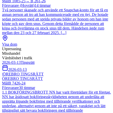
Mål
B 1085-25
→
B 261-26
Försvarare (Hovrätt)
14
timmar
Två personer skapade och använde ett Snapchat-konto för att få en
annan person att tro att han kommunicerade med en tjej. De hotade
sedan personen med att sprida privata bilder av honom om han inte
köpte och gav dem snus. Genom detta förmådde de personen att
köpa och överlämna en stock snus till dem. Händelsen ägde rum
mellan den 23 och 27 februari 2025. [...]
Visa dom
Utpressning
Misshandel
Vårdslöshet i trafik
2026-03-13
Tingsrätt
2026-03-13
|
ÖREBRO TINGSRÄTT
ÖREBRO TINGSRÄTT
Mål
B 7426-24
Försvarare
30
timmar
1.1 BOKFÖRINGSBROTT NN har varit företrädare för ett företag.
NN har åsidosatt bokföringsskyldigheten genom att underlåta att
upprätta löpande bokföring med tillhörande verifikationer och
underlag, alternativt genom att inte på ett säkert, varaktigt och lätt
tillgängligt sätt bevara bokföringen med tillhörande