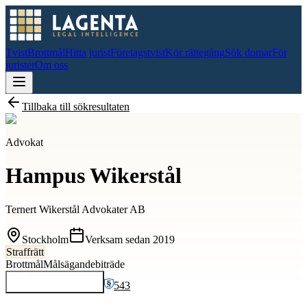
Tvist
Brottmål
Hitta jurist
Företagstvist
Kör rättegång
Sök domar
För
jurister
Om oss
Tillbaka till sökresultaten
Advokat
Hampus Wikerstål
Ternert Wikerstål Advokater AB
Stockholm
Verksam sedan
2019
Straffrätt
Brottmål
Målsägandebiträde
543
Kontakta
Hampus