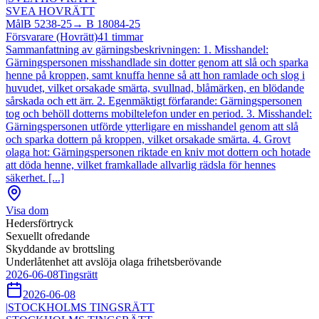
SVEA HOVRÄTT
Mål
B 5238-25
→
B 18084-25
Försvarare (Hovrätt)
41
timmar
Sammanfattning av gärningsbeskrivningen: 1. Misshandel:
Gärningspersonen misshandlade sin dotter genom att slå och sparka
henne på kroppen, samt knuffa henne så att hon ramlade och slog i
huvudet, vilket orsakade smärta, svullnad, blåmärken, en blödande
sårskada och ett ärr. 2. Egenmäktigt förfarande: Gärningspersonen
tog och behöll dotterns mobiltelefon under en period. 3. Misshandel:
Gärningspersonen utförde ytterligare en misshandel genom att slå
och sparka dottern på kroppen, vilket orsakade smärta. 4. Grovt
olaga hot: Gärningspersonen riktade en kniv mot dottern och hotade
att döda henne, vilket framkallade allvarlig rädsla för hennes
säkerhet. [...]
Visa dom
Hedersförtryck
Sexuellt ofredande
Skyddande av brottsling
Underlåtenhet att avslöja olaga frihetsberövande
2026-06-08
Tingsrätt
2026-06-08
|
STOCKHOLMS TINGSRÄTT