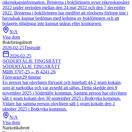
räkenskapsinformation. Bristerna i bokföringen avser räkenskapsåret
2022 under perioden mellan den 24 maj 2022 och den 7 december
2022. Bristerna i bokföringen har medfört att rörelsens förlopp inte i
huvudsak kunnat bedömas med ledning av bokföringen och att
bolagets tillgångar inte kunnat spåras efter konkursen.
N/A
Visa dom
Bokföringsbrott
2026-02-25
Tingsrätt
2026-02-25
|
SÖDERTÄLJE TINGSRÄTT
SÖDERTÄLJE TINGSRÄTT
Mål
B 3707-25
→
B 4241-26
Försvarare
29
timmar
En person har olovligen förvarat och innehaft 44,2 gram kokain,
som är narkotika och var avsedd att säljas. Detta skedde den 9
november 2025 i Södertälje kommun. Samma person har olovligen
sålt 1 gram kokain den 30 september 2025 i Botkyrka kommun.
Vidare har samma person olovligen sålt 1 gram kokain den 2
oktober 2025 i Botkyrka kommun.
N/A
Visa dom
Narkotikabrott