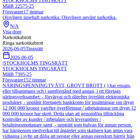
STOCKHOLMS TINGSRÄTT
Mål
B 22575-25
Försvarare
17
timmar
Olovligen innehaft narkotika. Olovligen använt narkotika.
N/A
Visa dom
Narkotikabrott
Ringa narkotikabrott
2026-06-05
Tingsrätt
2026-06-05
|
STOCKHOLMS TINGSRÄTT
STOCKHOLMS TINGSRÄTT
Mål
B 7395-25
Försvarare
152
timmar
NÄRINGSPENNINGTVÄTT, GROVT BROTT ( ) har ensam,
eller tillsammans och i samförstånd med annan, i ett företags
näringsverksamhet: - förvärvat och därefter överlåtit elektroniska
produkter, - upplåtit företagets bankkonto för insättningar om drygt
12 000 000 kronor varefter överföringar / utbetalningar om drygt 12
000 000 kronor har skett. Detta utan att genomföra tillräckliga
kontroller av kunder / inbetalare och leverantörer /
betalningsmottagare samt, - uppträtt som bulvan för annan person.
har härigenom medverkat till åtgärder som skäligen kan antas vara
vidtagna i syfte att dölja att pengar eller annan egendom härrör från