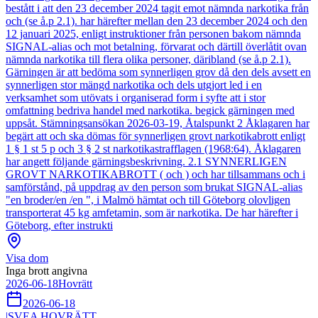
bestått i att den 23 december 2024 tagit emot nämnda narkotika från
och (se å.p 2.1). har härefter mellan den 23 december 2024 och den
12 januari 2025, enligt instruktioner från personen bakom nämnda
SIGNAL-alias och mot betalning, förvarat och därtill överlåtit ovan
nämnda narkotika till flera olika personer, däribland (se å.p 2.1).
Gärningen är att bedöma som synnerligen grov då den dels avsett en
synnerligen stor mängd narkotika och dels utgjort led i en
verksamhet som utövats i organiserad form i syfte att i stor
omfattning bedriva handel med narkotika. begick gärningen med
uppsåt. Stämningsansökan 2026-03-19, Åtalspunkt 2 Åklagaren har
begärt att och ska dömas för synnerligen grovt narkotikabrott enligt
1 § 1 st 5 p och 3 § 2 st narkotikastrafflagen (1968:64). Åklagaren
har angett följande gärningsbeskrivning. 2.1 SYNNERLIGEN
GROVT NARKOTIKABROTT ( och ) och har tillsammans och i
samförstånd, på uppdrag av den person som brukat SIGNAL-alias
"en broder/en /en ", i Malmö hämtat och till Göteborg olovligen
transporterat 45 kg amfetamin, som är narkotika. De har härefter i
Göteborg, efter instrukti
Visa dom
Inga brott angivna
2026-06-18
Hovrätt
2026-06-18
|
SVEA HOVRÄTT