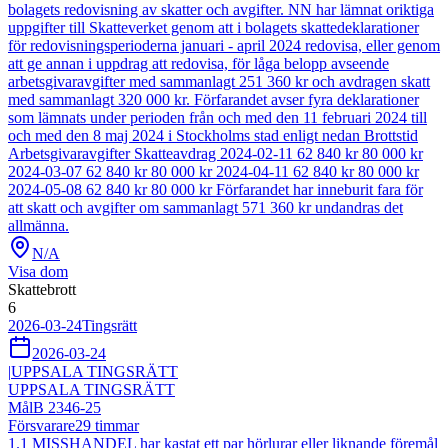
bolagets redovisning av skatter och avgifter. NN har lämnat oriktiga
uppgifter till Skatteverket genom att i bolagets skattedeklarationer
för redovisningsperioderna januari - april 2024 redovisa, eller genom
att ge annan i uppdrag att redovisa, för låga belopp avseende
arbetsgivaravgifter med sammanlagt 251 360 kr och avdragen skatt
med sammanlagt 320 000 kr. Förfarandet avser fyra deklarationer
som lämnats under perioden från och med den 11 februari 2024 till
och med den 8 maj 2024 i Stockholms stad enligt nedan Brottstid
Arbetsgivaravgifter Skatteavdrag 2024-02-11 62 840 kr 80 000 kr
2024-03-07 62 840 kr 80 000 kr 2024-04-11 62 840 kr 80 000 kr
2024-05-08 62 840 kr 80 000 kr Förfarandet har inneburit fara för
att skatt och avgifter om sammanlagt 571 360 kr undandras det
allmänna.
N/A
Visa dom
Skattebrott
6
2026-03-24
Tingsrätt
2026-03-24
|
UPPSALA TINGSRÄTT
UPPSALA TINGSRÄTT
Mål
B 2346-25
Försvarare
29
timmar
1.1 MISSHANDEL har kastat ett par hörlurar eller liknande föremål