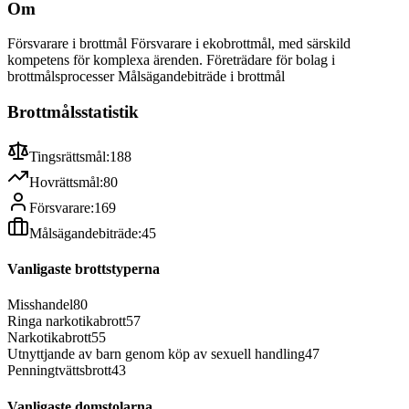
Om
Försvarare i brottmål Försvarare i ekobrottmål, med särskild
kompetens för komplexa ärenden. Företrädare för bolag i
brottmålsprocesser Målsägandebiträde i brottmål
Brottmålsstatistik
Tingsrättsmål:
188
Hovrättsmål:
80
Försvarare:
169
Målsägandebiträde:
45
Vanligaste brottstyperna
Misshandel
80
Ringa narkotikabrott
57
Narkotikabrott
55
Utnyttjande av barn genom köp av sexuell handling
47
Penningtvättsbrott
43
Vanligaste domstolarna