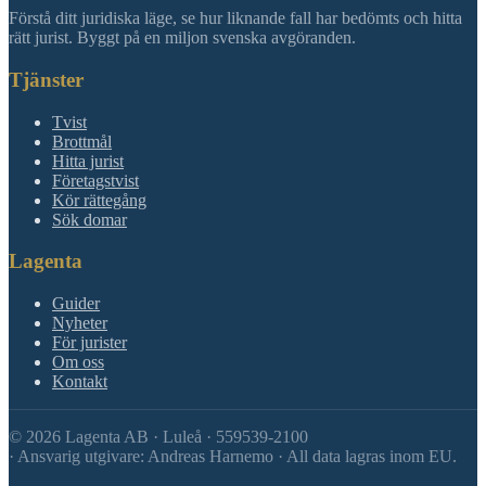
Förstå ditt juridiska läge, se hur liknande fall har bedömts och hitta
rätt jurist. Byggt på en miljon svenska avgöranden.
Tjänster
Tvist
Brottmål
Hitta jurist
Företagstvist
Kör rättegång
Sök domar
Lagenta
Guider
Nyheter
För jurister
Om oss
Kontakt
©
2026
Lagenta AB · Luleå · 559539-2100
·
Ansvarig utgivare: Andreas Harnemo · All data lagras inom EU.