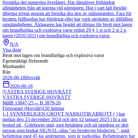
förstärka det numerära överläget. Har därutöver förhindrat
allmänheten från att ingripa vid gärningen. Har i vart fall försökt
tillgripa tröjan genom att försöka dra den av målsäganden. Fara för
brottets fullbordan har förelegat eller har varit utesluten av tillfälliga
omständigheter. Åklagaren har begärt att dömas för brott mot lagen
om brandfarliga och explosiva varor enligt 29 § 1 st och 2 st 2 p
lagen (2010:1011) om brandfarliga och explosiva varor.
N/A
Visa dom
Brott mot lagen om brandfarliga och explosiva varor
Egenmäktigt förfarande
Misshandel
Rån
2026-06-18
Hovrätt
2026-06-18
|
VÄSTRA SVERIGE HOVRÄTT
VÄSTRA SVERIGE HOVRÄTT
Mål
B 13847-25
→
B 3879-26
Försvarare (Hovrätt)
150
timmar
1.1 SYNNERLIGEN GROVT NARKOTIKABROTT ( ) har
mellan den 23 december 2024 och den 12 januari 2025 i bl a sin
bostad på , Göteborgs stad, mot betalning och på uppdrag av den
person som brukat SIGNAL-alias "en broder/en bloder/en ", tagit
befattning med 45 kg amfetamin, som är narkotika. Befattningen har