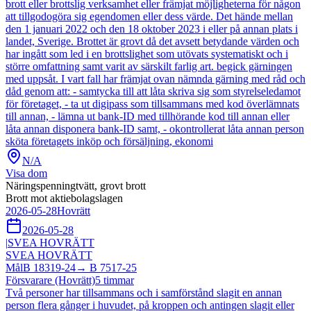
brott eller brottslig verksamhet eller främjat möjligheterna för någon
att tillgodogöra sig egendomen eller dess värde. Det hände mellan
den 1 januari 2022 och den 18 oktober 2023 i eller på annan plats i
landet, Sverige. Brottet är grovt då det avsett betydande värden och
har ingått som led i en brottslighet som utövats systematiskt och i
större omfattning samt varit av särskilt farlig art. begick gärningen
med uppsåt. I vart fall har främjat ovan nämnda gärning med råd och
dåd genom att: - samtycka till att låta skriva sig som styrelseledamot
för företaget, - ta ut digipass som tillsammans med kod överlämnats
till annan, - lämna ut bank-ID med tillhörande kod till annan eller
låta annan disponera bank-ID samt, - okontrollerat låta annan person
sköta företagets inköp och försäljning, ekonomi
N/A
Visa dom
Näringspenningtvätt, grovt brott
Brott mot aktiebolagslagen
2026-05-28
Hovrätt
2026-05-28
|
SVEA HOVRÄTT
SVEA HOVRÄTT
Mål
B 18319-24
→
B 7517-25
Försvarare (Hovrätt)
5
timmar
Två personer har tillsammans och i samförstånd slagit en annan
person flera gånger i huvudet, på kroppen och antingen slagit eller