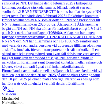
i ansiktet på NN. Det hände den 8 februari 2025 i Enköpings
kommun. orsakade sårskada, smärta, blånad, nedsatt syn och
svullnad. 1.2 BARNFRIDSBROTT har misshandlat sin syster NN
enligt ovan. Det hände den 8 februari 2025 i Enköpings kommun.
Brottet bevittnades av NN som är dotter till NN och brorsdotter till
NN. Stämningsansökan 2026-03-02, Åtalspunkt 1 Åklagaren har
begärt att NN och NN ska dömas för narkotikabrott enligt 1 § 1 st 1
p och 2 st narkotikastrafflagen (1968:64). Åklagaren har angett
följande gärningsbeskrivning. 1.1 NARKOTIKABROTT (NN och
NN) NN och NN har tillsammans och i B 10567-25 samförstånd
med varandra och andra personer vid upprepade tillfällen olovligen
anskaffat, innehaft, förvarat, transporterat och sålt narkotika till en
okänd men icke ringa mängd som i vart fall delvis inte varit avsedd
för eget bruk utan var avsedd att säljas. NN har även bjudit ut
narkotika till försäljning samt förmedlat kontakter mellan säljare och
köpare, vilket allt varit ägnat att främja narkotikahandel.
Förmedlandet av kontakter mellan säljare och köpare skedde vid två
tillfällen, det hände den 26 maj 2025 på okänd plats i Sverige samt
den 10 juni 2025 på okänd plats i Sverige. Narkotika i beslag som
har förvarats och innehafts i vart fall delvis i försäljnings
N/A
Visa dom
Misshandel
Narkotikabrott