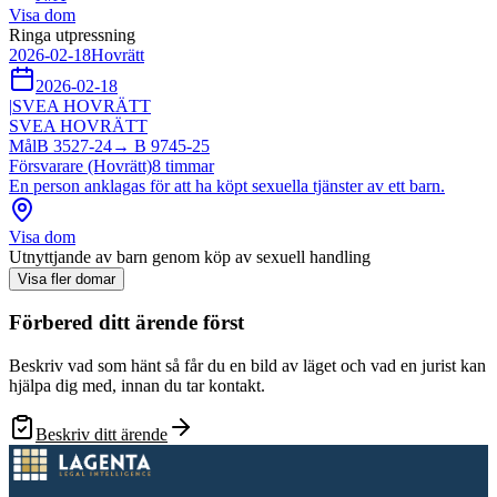
Visa dom
Ringa utpressning
2026-02-18
Hovrätt
2026-02-18
|
SVEA HOVRÄTT
SVEA HOVRÄTT
Mål
B 3527-24
→
B 9745-25
Försvarare (Hovrätt)
8
timmar
En person anklagas för att ha köpt sexuella tjänster av ett barn.
Visa dom
Utnyttjande av barn genom köp av sexuell handling
Visa fler domar
Förbered ditt ärende först
Beskriv vad som hänt så får du en bild av läget och vad en jurist kan
hjälpa dig med, innan du tar kontakt.
Beskriv ditt ärende