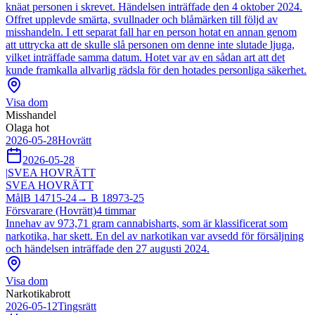
knäat personen i skrevet. Händelsen inträffade den 4 oktober 2024.
Offret upplevde smärta, svullnader och blåmärken till följd av
misshandeln. I ett separat fall har en person hotat en annan genom
att uttrycka att de skulle slå personen om denne inte slutade ljuga,
vilket inträffade samma datum. Hotet var av en sådan art att det
kunde framkalla allvarlig rädsla för den hotades personliga säkerhet.
Visa dom
Misshandel
Olaga hot
2026-05-28
Hovrätt
2026-05-28
|
SVEA HOVRÄTT
SVEA HOVRÄTT
Mål
B 14715-24
→
B 18973-25
Försvarare (Hovrätt)
4
timmar
Innehav av 973,71 gram cannabisharts, som är klassificerat som
narkotika, har skett. En del av narkotikan var avsedd för försäljning
och händelsen inträffade den 27 augusti 2024.
Visa dom
Narkotikabrott
2026-05-12
Tingsrätt