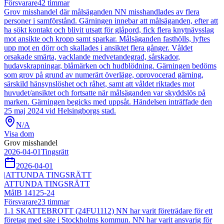
Försvarare
42
timmar
Grov misshandel där målsäganden NN misshandlades av flera
personer i samförstånd. Gärningen innebar att målsäganden, efter att
ha sökt kontakt och blivit utsatt för glåpord, fick flera knytnävsslag
mot ansikte och kropp samt sparkar. Målsäganden fasthölls, lyftes
upp mot en dörr och skallades i ansiktet flera gånger. Våldet
orsakade smärta, vacklande medvetandegrad, sårskador,
hudavskrapningar, blåmärken och hudblödning. Gärningen bedöms
som grov på grund av numerärt överläge, oprovocerad gärning,
särskild hänsynslöshet och råhet, samt att våldet riktades mot
huvudet/ansiktet och fortsatte när målsäganden var skyddslös på
marken. Gärningen begicks med uppsåt. Händelsen inträffade den
25 maj 2024 vid Helsingborgs stad.
N/A
Visa dom
Grov misshandel
2026-04-01
Tingsrätt
2026-04-01
|
ATTUNDA TINGSRÄTT
ATTUNDA TINGSRÄTT
Mål
B 14125-24
Försvarare
23
timmar
1.1 SKATTEBROTT (24FU1112) NN har varit företrädare för ett
företag med säte i Stockholms kommun. NN har varit ansvarig för