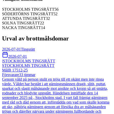
STOCKHOLMS TINGSRÄTT
56
SÖDERTÖRNS TINGSRÄTT
52
ATTUNDA TINGSRÄTT
32
SOLNA TINGSRÄTT
22
NACKA TINGSRÄTT
14
Urval av brottmålsdomar
2026-07-01
Tingsrätt
2026-07-01
|
STOCKHOLMS TINGSRÄTT
STOCKHOLMS TINGSRÄTT
Mål
B 17512-25
Försvarare
33
timmar
Genom våld på person stulit en tröja till ett okänt men inte ringa
värde. Våldet har bestått i att gärningsmännen dragit, slitit, puttat,
sparkat och slagit målsägande mot ansikte och kropp så att smärta,
rodnader och blodvite uppstått. Händelsen inträffade den 14
september 2025 på , Stockholms stad. I vart fall främjat gärningen
med råd och dåd genom att, införstådda om vad som skulle komma
att ske, påbörja gärningen genom att försöka dra av målsäganden
tröjan och därefter närvara under gärningens fullbordande och