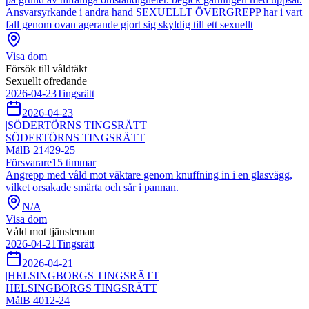
Ansvarsyrkande i andra hand SEXUELLT ÖVERGREPP har i vart
fall genom ovan agerande gjort sig skyldig till ett sexuellt
Visa dom
Försök till våldtäkt
Sexuellt ofredande
2026-04-23
Tingsrätt
2026-04-23
|
SÖDERTÖRNS TINGSRÄTT
SÖDERTÖRNS TINGSRÄTT
Mål
B 21429-25
Försvarare
15
timmar
Angrepp med våld mot väktare genom knuffning in i en glasvägg,
vilket orsakade smärta och sår i pannan.
N/A
Visa dom
Våld mot tjänsteman
2026-04-21
Tingsrätt
2026-04-21
|
HELSINGBORGS TINGSRÄTT
HELSINGBORGS TINGSRÄTT
Mål
B 4012-24