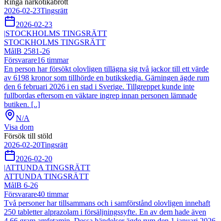
Ringa narkotikabrott
2026-02-23
Tingsrätt
2026-02-23
|
STOCKHOLMS TINGSRÄTT
STOCKHOLMS TINGSRÄTT
Mål
B 2581-26
Försvarare
16
timmar
En person har försökt olovligen tillägna sig två jackor till ett värde
av 6198 kronor som tillhörde en butikskedja. Gärningen ägde rum
den 6 februari 2026 i en stad i Sverige. Tillgreppet kunde inte
fullbordas eftersom en väktare ingrep innan personen lämnade
butiken. [..]
N/A
Visa dom
Försök till stöld
2026-02-20
Tingsrätt
2026-02-20
|
ATTUNDA TINGSRÄTT
ATTUNDA TINGSRÄTT
Mål
B 6-26
Försvarare
40
timmar
Två personer har tillsammans och i samförstånd olovligen innehaft
250 tabletter alprazolam i försäljningssyfte. En av dem hade även
4,66 gram amfetamin. Dessa händelser ägde rum den 1 januari 2026