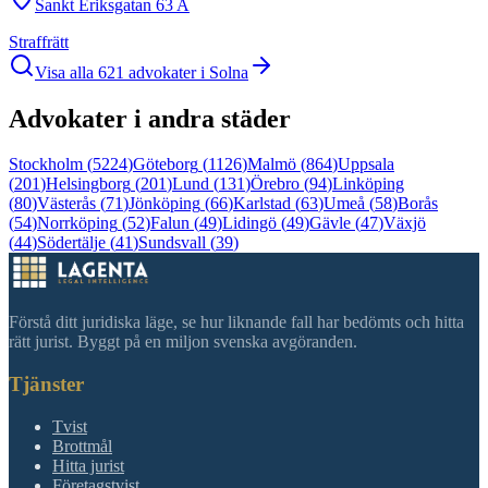
Sankt Eriksgatan 63 A
Straffrätt
Visa alla
621
advokater i
Solna
Advokater i andra städer
Stockholm
(
5224
)
Göteborg
(
1126
)
Malmö
(
864
)
Uppsala
(
201
)
Helsingborg
(
201
)
Lund
(
131
)
Örebro
(
94
)
Linköping
(
80
)
Västerås
(
71
)
Jönköping
(
66
)
Karlstad
(
63
)
Umeå
(
58
)
Borås
(
54
)
Norrköping
(
52
)
Falun
(
49
)
Lidingö
(
49
)
Gävle
(
47
)
Växjö
(
44
)
Södertälje
(
41
)
Sundsvall
(
39
)
Förstå ditt juridiska läge, se hur liknande fall har bedömts och hitta
rätt jurist. Byggt på en miljon svenska avgöranden.
Tjänster
Tvist
Brottmål
Hitta jurist
Företagstvist