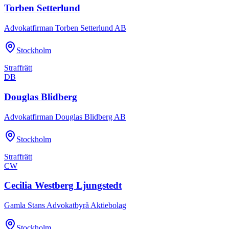
Torben Setterlund
Advokatfirman Torben Setterlund AB
Stockholm
Straffrätt
DB
Douglas Blidberg
Advokatfirman Douglas Blidberg AB
Stockholm
Straffrätt
CW
Cecilia Westberg Ljungstedt
Gamla Stans Advokatbyrå Aktiebolag
Stockholm