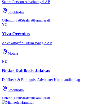
Stahre Persson Advokatbyrå AB
Stockholm
Offentlig rätt
Straffrätt
Familjerätt
YO
Ylva Orrenius
Advokatbyrån Ulrika Wangle AB
Motala
ND
Niklas Dahlbeck Jalakas
Dahlbeck & Blomquist Advokater Kommanditbolag
Stockholm
Offentlig rätt
Straffrätt
Familjerätt