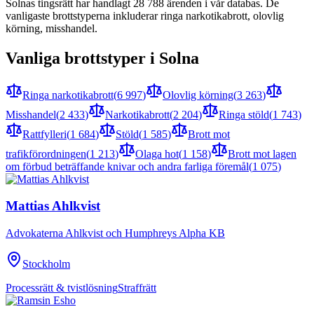
Solna
s tingsrätt har handlagt
28 788
ärenden i vår databas. De
vanligaste brottstyperna inkluderar
ringa narkotikabrott, olovlig
körning, misshandel
.
Vanliga brottstyper i
Solna
Ringa narkotikabrott
(
6 997
)
Olovlig körning
(
3 263
)
Misshandel
(
2 433
)
Narkotikabrott
(
2 204
)
Ringa stöld
(
1 743
)
Rattfylleri
(
1 684
)
Stöld
(
1 585
)
Brott mot
trafikförordningen
(
1 213
)
Olaga hot
(
1 158
)
Brott mot lagen
om förbud beträffande knivar och andra farliga föremål
(
1 075
)
Mattias Ahlkvist
Advokaterna Ahlkvist och Humphreys Alpha KB
Stockholm
Processrätt & tvistlösning
Straffrätt