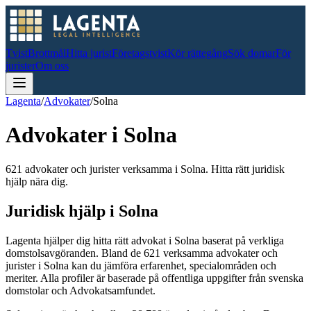
Tvist
Brottmål
Hitta jurist
Företagstvist
Kör rättegång
Sök domar
För
jurister
Om oss
Lagenta
/
Advokater
/
Solna
Advokater i
Solna
621 advokater och jurister verksamma i Solna. Hitta rätt juridisk
hjälp nära dig.
Juridisk hjälp i
Solna
Lagenta hjälper dig hitta rätt advokat i
Solna
baserat på verkliga
domstolsavgöranden.
Bland de
621
verksamma advokater och
jurister i
Solna
kan du jämföra erfarenhet, specialområden och
meriter.
Alla profiler är baserade på offentliga uppgifter från svenska
domstolar och Advokatsamfundet.