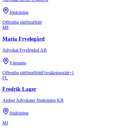
Jönköping
Offentlig rätt
Straffrätt
MF
Maria Fryelegård
Advokat Fryelegård AB
Värnamo
Offentlig rätt
Straffrätt
Försäkringsrätt
+
1
FL
Fredrik Lager
Amber Advokater Jönköping KB
Jönköping
MJ