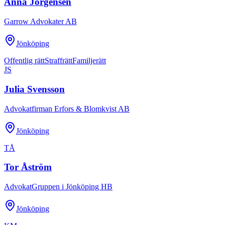
Anna Jörgensen
Garrow Advokater AB
Jönköping
Offentlig rätt
Straffrätt
Familjerätt
JS
Julia Svensson
Advokatfirman Erfors & Blomkvist AB
Jönköping
TÅ
Tor Åström
AdvokatGruppen i Jönköping HB
Jönköping