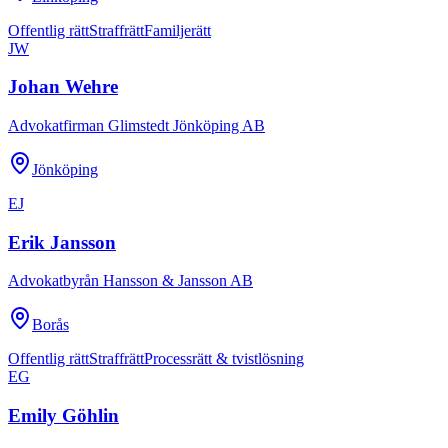
Offentlig rätt
Straffrätt
Familjerätt
JW
Johan Wehre
Advokatfirman Glimstedt Jönköping AB
Jönköping
EJ
Erik Jansson
Advokatbyrån Hansson & Jansson AB
Borås
Offentlig rätt
Straffrätt
Processrätt & tvistlösning
EG
Emily Göhlin