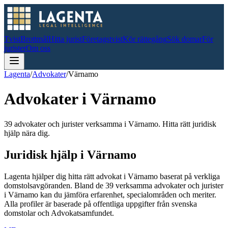
Tvist
Brottmål
Hitta jurist
Företagstvist
Kör rättegång
Sök domar
För
jurister
Om oss
Lagenta
/
Advokater
/
Värnamo
Advokater i
Värnamo
39 advokater och jurister verksamma i Värnamo. Hitta rätt juridisk
hjälp nära dig.
Juridisk hjälp i
Värnamo
Lagenta hjälper dig hitta rätt advokat i
Värnamo
baserat på verkliga
domstolsavgöranden.
Bland de
39
verksamma advokater och jurister
i
Värnamo
kan du jämföra erfarenhet, specialområden och meriter.
Alla profiler är baserade på offentliga uppgifter från svenska
domstolar och Advokatsamfundet.