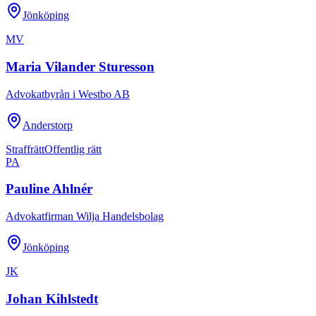
Jönköping
MV
Maria Vilander Sturesson
Advokatbyrån i Westbo AB
Anderstorp
Straffrätt
Offentlig rätt
PA
Pauline Ahlnér
Advokatfirman Wilja Handelsbolag
Jönköping
JK
Johan Kihlstedt