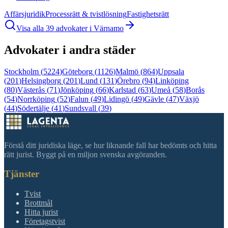
Affärsjuridik
Processrätt & tvistlösning
Fastighetsrätt
Visa alla
39
advokater i
Värnamo
Advokater i andra städer
Stockholm
(
5224
)
Göteborg
(
1126
)
Malmö
(
864
)
Uppsala
(
201
)
Helsingborg
(
201
)
Lund
(
131
)
Örebro
(
94
)
Linköping
(
80
)
Västerås
(
71
)
Jönköping
(
66
)
Karlstad
(
63
)
Umeå
(
58
)
Borås
(
54
)
Norrköping
(
52
)
Falun
(
49
)
Lidingö
(
49
)
Gävle
(
47
)
Växjö
(
44
)
Södertälje
(
41
)
Sundsvall
(
39
)
Förstå ditt juridiska läge, se hur liknande fall har bedömts och hitta
rätt jurist. Byggt på en miljon svenska avgöranden.
Tjänster
Tvist
Brottmål
Hitta jurist
Företagstvist