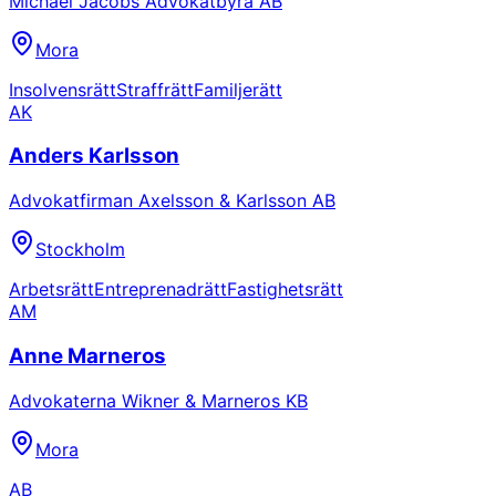
Michael Jacobs Advokatbyrå AB
Mora
Insolvensrätt
Straffrätt
Familjerätt
AK
Anders Karlsson
Advokatfirman Axelsson & Karlsson AB
Stockholm
Arbetsrätt
Entreprenadrätt
Fastighetsrätt
AM
Anne Marneros
Advokaterna Wikner & Marneros KB
Mora
AB