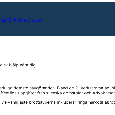
mar
För jurister
Om oss
disk hjälp nära dig.
erkliga domstolsavgöranden.
Bland de
21
verksamma advoka
 offentliga uppgifter från svenska domstolar och Advokatsa
 De vanligaste brottstyperna inkluderar
ringa narkotikabrot