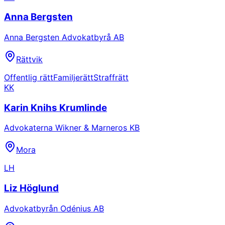
Anna Bergsten
Anna Bergsten Advokatbyrå AB
Rättvik
Offentlig rätt
Familjerätt
Straffrätt
KK
Karin Knihs Krumlinde
Advokaterna Wikner & Marneros KB
Mora
LH
Liz Höglund
Advokatbyrån Odénius AB