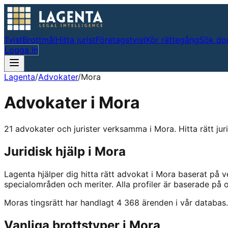
Tvist
Brottmål
Hitta jurist
Företagstvist
Kör rättegång
Sök do
Logga in
Lagenta
/
Advokater
/
Mora
Advokater i
Mora
21 advokater och jurister verksamma i Mora. Hitta rätt juri
Juridisk hjälp i
Mora
Lagenta hjälper dig hitta rätt advokat i
Mora
baserat på v
specialområden och meriter.
Alla profiler är baserade på
Mora
s tingsrätt har handlagt
4 368
ärenden i vår databas.
Vanliga brottstyper i
Mora