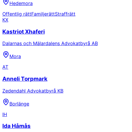
Hedemora
Offentlig rätt
Familjerätt
Straffrätt
KX
Kastriot Xhaferi
Dalarnas och Mälardalens Advokatbyrå AB
Mora
AT
Anneli Torpmark
Zedendahl Advokatbyrå KB
Borlänge
IH
Ida Håmås