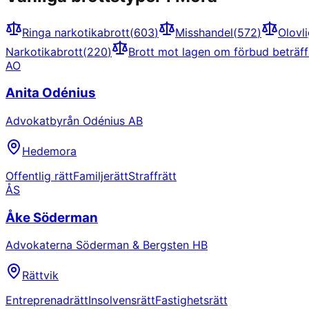
Ringa narkotikabrott
(
603
)
Misshandel
(
572
)
Olovl
Narkotikabrott
(
220
)
Brott mot lagen om förbud beträff
AO
Anita Odénius
Advokatbyrån Odénius AB
Hedemora
Offentlig rätt
Familjerätt
Straffrätt
ÅS
Åke Söderman
Advokaterna Söderman & Bergsten HB
Rättvik
Entreprenadrätt
Insolvensrätt
Fastighetsrätt