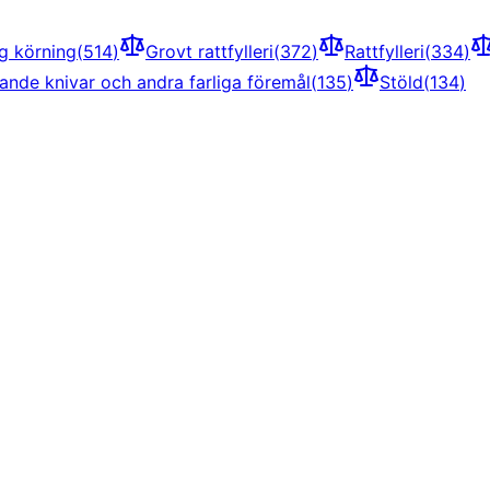
ig körning
(
514
)
Grovt rattfylleri
(
372
)
Rattfylleri
(
334
)
ande knivar och andra farliga föremål
(
135
)
Stöld
(
134
)