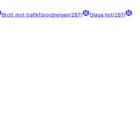
Brott mot trafikförordningen
(
287
)
Olaga hot
(
281
)