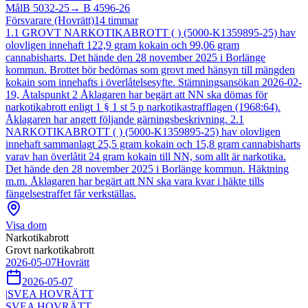
Mål
B 5032-25
→
B 4596-26
Försvarare (Hovrätt)
14
timmar
1.1 GROVT NARKOTIKABROTT ( ) (5000-K1359895-25) hav
olovligen innehaft 122,9 gram kokain och 99,06 gram
cannabisharts. Det hände den 28 november 2025 i Borlänge
kommun. Brottet bör bedömas som grovt med hänsyn till mängden
kokain som innehafts i överlåtelsesyfte. Stämningsansökan 2026-02-
19, Åtalspunkt 2 Åklagaren har begärt att NN ska dömas för
narkotikabrott enligt 1 § 1 st 5 p narkotikastrafflagen (1968:64).
Åklagaren har angett följande gärningsbeskrivning. 2.1
NARKOTIKABROTT ( ) (5000-K1359895-25) hav olovligen
innehaft sammanlagt 25,5 gram kokain och 15,8 gram cannabisharts
varav han överlåtit 24 gram kokain till NN, som allt är narkotika.
Det hände den 28 november 2025 i Borlänge kommun. Häktning
m.m. Åklagaren har begärt att NN ska vara kvar i häkte tills
fängelsestraffet får verkställas.
Visa dom
Narkotikabrott
Grovt narkotikabrott
2026-05-07
Hovrätt
2026-05-07
|
SVEA HOVRÄTT
SVEA HOVRÄTT