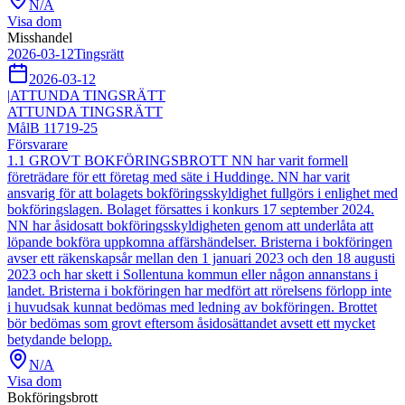
N/A
Visa dom
Misshandel
2026-03-12
Tingsrätt
2026-03-12
|
ATTUNDA TINGSRÄTT
ATTUNDA TINGSRÄTT
Mål
B 11719-25
Försvarare
1.1 GROVT BOKFÖRINGSBROTT NN har varit formell
företrädare för ett företag med säte i Huddinge. NN har varit
ansvarig för att bolagets bokföringsskyldighet fullgörs i enlighet med
bokföringslagen. Bolaget försattes i konkurs 17 september 2024.
NN har åsidosatt bokföringsskyldigheten genom att underlåta att
löpande bokföra uppkomna affärshändelser. Bristerna i bokföringen
avser ett räkenskapsår mellan den 1 januari 2023 och den 18 augusti
2023 och har skett i Sollentuna kommun eller någon annanstans i
landet. Bristerna i bokföringen har medfört att rörelsens förlopp inte
i huvudsak kunnat bedömas med ledning av bokföringen. Brottet
bör bedömas som grovt eftersom åsidosättandet avsett ett mycket
betydande belopp.
N/A
Visa dom
Bokföringsbrott