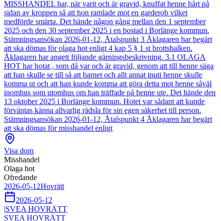
MISSHANDEL har, när varit och är gravid, knuffat henne hårt på
sidan av kroppen så att hon ramlade mot en garderob vilket
medförde smärta. Det hände någon gång mellan den 1 september
2025 och den 30 september 2025 i en bostad i Borlänge kommun.
Stämningsansökan 2026-01-12, Åtalspunkt 3 Åklagaren har begärt
att ska dömas för olaga hot enligt 4 kap 5 § 1 st brottsbalken.
Åklagaren har angett följande gärningsbeskrivning. 3.1 OLAGA
HOT har hotat , som då var och är gravid, genom att till henne säga
att han skulle se till så att barnet och allt annat inuti henne skulle
komma ut och att han kunde komma att göra detta mot henne såväl
inomhus som utomhus om han träffade på henne ute. Det hände den
13 oktober 2025 i Borlänge kommun. Hotet var sådant att kunde
förväntas känna allvarlig rädsla för sin egen säkerhet till person.
Stämningsansökan 2026-01-12, Åtalspunkt 4 Åklagaren har begärt
att ska dömas för misshandel enligt
Visa dom
Misshandel
Olaga hot
Ofredande
2026-05-12
Hovrätt
2026-05-12
|
SVEA HOVRÄTT
SVEA HOVRÄTT