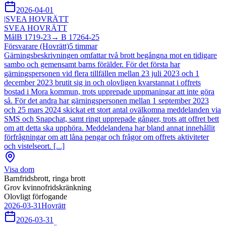
2026-04-01
|
SVEA HOVRÄTT
SVEA HOVRÄTT
Mål
B 1719-23
→
B 17264-25
Försvarare (Hovrätt)
5
timmar
Gärningsbeskrivningen omfattar två brott begångna mot en tidigare
sambo och gemensamt barns förälder. För det första har
gärningspersonen vid flera tillfällen mellan 23 juli 2023 och 1
december 2023 brutit sig in och olovligen kvarstannat i offrets
bostad i Mora kommun, trots upprepade uppmaningar att inte göra
så. För det andra har gärningspersonen mellan 1 september 2023
och 25 mars 2024 skickat ett stort antal ovälkomna meddelanden via
SMS och Snapchat, samt ringt upprepade gånger, trots att offret bett
om att detta ska upphöra. Meddelandena har bland annat innehållit
förfrågningar om att låna pengar och frågor om offrets aktiviteter
och vistelseort. [...]
Visa dom
Barnfridsbrott, ringa brott
Grov kvinnofridskränkning
Olovligt förfogande
2026-03-31
Hovrätt
2026-03-31