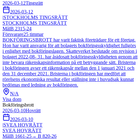
2026-03-12
Tingsrätt
2026-03-12
|
STOCKHOLMS TINGSRÄTT
STOCKHOLMS TINGSRÄTT
Mål
B 2315-24
Försvarare
25
timmar
BOKFÖRINGSBROTT har varit faktisk företrädare för ett företag.
Hon har varit ansvarig för att bolagets bokföringsskyldighet fullgörs
i enlighet med bokföringslagen. Skatteverket beslutade om revision i
bolaget 2022-08- 31. har åsidosatt bokföringsskyldigheten genom att
inte bevara räkenskapsinformation på ett betryggande sätt. Bristerna
i bokföringen avser ett räkenskapsår mellan den 1 januari 2021 och
den 31 december 2021. Bristerna i bokföringen har medfört att
rörelsens ekonomiska resultat eller ställning inte i huvudsak kunnat
bedömas med ledning av bokföringen.
N/A
Visa dom
Bokföringsbrott
2026-03-10
Hovrätt
2026-03-10
|
SVEA HOVRÄTT
SVEA HOVRÄTT
Mål
B 1661-25
→
B 820-26