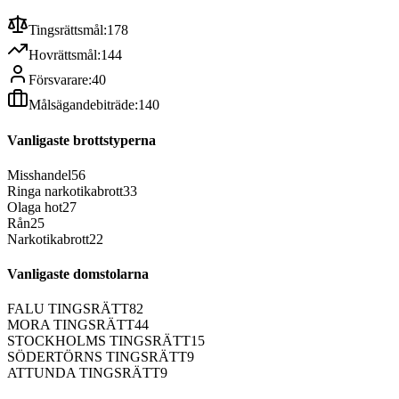
Tingsrättsmål:
178
Hovrättsmål:
144
Försvarare:
40
Målsägandebiträde:
140
Vanligaste brottstyperna
Misshandel
56
Ringa narkotikabrott
33
Olaga hot
27
Rån
25
Narkotikabrott
22
Vanligaste domstolarna
FALU TINGSRÄTT
82
MORA TINGSRÄTT
44
STOCKHOLMS TINGSRÄTT
15
SÖDERTÖRNS TINGSRÄTT
9
ATTUNDA TINGSRÄTT
9