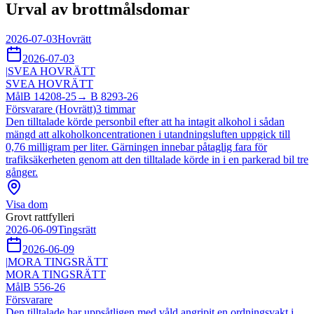
Urval av brottmålsdomar
2026-07-03
Hovrätt
2026-07-03
|
SVEA HOVRÄTT
SVEA HOVRÄTT
Mål
B 14208-25
→
B 8293-26
Försvarare (Hovrätt)
3
timmar
Den tilltalade körde personbil efter att ha intagit alkohol i sådan
mängd att alkoholkoncentrationen i utandningsluften uppgick till
0,76 milligram per liter. Gärningen innebar påtaglig fara för
trafiksäkerheten genom att den tilltalade körde in i en parkerad bil tre
gånger.
Visa dom
Grovt rattfylleri
2026-06-09
Tingsrätt
2026-06-09
|
MORA TINGSRÄTT
MORA TINGSRÄTT
Mål
B 556-26
Försvarare
Den tilltalade har uppsåtligen med våld angripit en ordningsvakt i