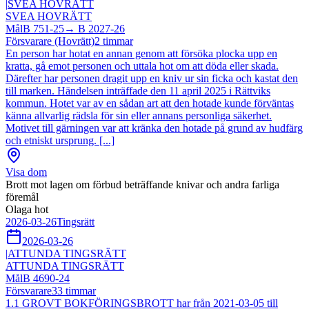
|
SVEA HOVRÄTT
SVEA HOVRÄTT
Mål
B 751-25
→
B 2027-26
Försvarare (Hovrätt)
2
timmar
En person har hotat en annan genom att försöka plocka upp en
kratta, gå emot personen och uttala hot om att döda eller skada.
Därefter har personen dragit upp en kniv ur sin ficka och kastat den
till marken. Händelsen inträffade den 11 april 2025 i Rättviks
kommun. Hotet var av en sådan art att den hotade kunde förväntas
känna allvarlig rädsla för sin eller annans personliga säkerhet.
Motivet till gärningen var att kränka den hotade på grund av hudfärg
och etniskt ursprung. [...]
Visa dom
Brott mot lagen om förbud beträffande knivar och andra farliga
föremål
Olaga hot
2026-03-26
Tingsrätt
2026-03-26
|
ATTUNDA TINGSRÄTT
ATTUNDA TINGSRÄTT
Mål
B 4690-24
Försvarare
33
timmar
1.1 GROVT BOKFÖRINGSBROTT har från 2021-03-05 till