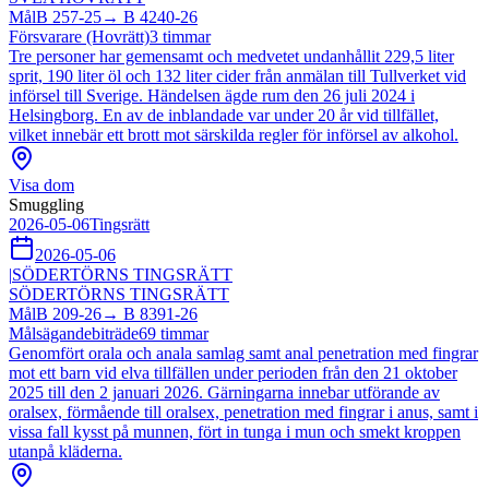
Mål
B 257-25
→
B 4240-26
Försvarare (Hovrätt)
3
timmar
Tre personer har gemensamt och medvetet undanhållit 229,5 liter
sprit, 190 liter öl och 132 liter cider från anmälan till Tullverket vid
införsel till Sverige. Händelsen ägde rum den 26 juli 2024 i
Helsingborg. En av de inblandade var under 20 år vid tillfället,
vilket innebär ett brott mot särskilda regler för införsel av alkohol.
Visa dom
Smuggling
2026-05-06
Tingsrätt
2026-05-06
|
SÖDERTÖRNS TINGSRÄTT
SÖDERTÖRNS TINGSRÄTT
Mål
B 209-26
→
B 8391-26
Målsägandebiträde
69
timmar
Genomfört orala och anala samlag samt anal penetration med fingrar
mot ett barn vid elva tillfällen under perioden från den 21 oktober
2025 till den 2 januari 2026. Gärningarna innebar utförande av
oralsex, förmående till oralsex, penetration med fingrar i anus, samt i
vissa fall kysst på munnen, fört in tunga i mun och smekt kroppen
utanpå kläderna.