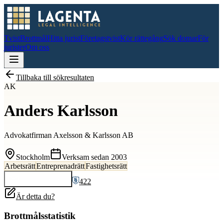
Tvist
Brottmål
Hitta jurist
Företagstvist
Kör rättegång
Sök domar
För
jurister
Om oss
Tillbaka till sökresultaten
AK
Anders Karlsson
Advokatfirman Axelsson & Karlsson AB
Stockholm
Verksam sedan
2003
Arbetsrätt
Entreprenadrätt
Fastighetsrätt
422
Kontakta
Anders
Är detta du?
Brottmålsstatistik