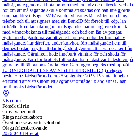
målsägande genom att hota honom med en kniv och uttryckt verbala
hot om att målsägande skulle komma att skadas om han inte gjorde
som han blev tillsagd. Målsägande tvingades låta gå igenom hans
telefon och till att signera med sitt BankID för försök till köp, lån
och/eller kreditansökningar i målsägandes namn. tog även kontakt
med vänner/bekanta till målsägande och bad om lån av pengar.
Syftet med åtgärderna var att ville få pengar och/eller föremål av
målsägande. har därefter, under knivhot, fört målsägande hem till
dennes bostad, i syfte att där begå stöld genom att ta värdesaker från
målsägande. Gärningen hade inneburit vinning för och skada för
målsägande. Fara för brottets fullbordan har endast varit utesluten på
grund av tillfälliga omständigheter. Gärningen begicks med uppsåt.
1.3 ÖVERTRÄDELSE AV VISTELSEFÖRBUD ( ) delgavs
beslut om vistelseförbud den 25 september 2025. Beslutet innebar
ett förbud att vistas inom ett avgränsat område i bland annat . har
brutit mot vistelseförbudet
Visa dom
Försök till rån
Grovt vapenbrott
Ringa narkotikabrott
Överträdelse av vistelseförbud
Olaga frihetsberövande
2026-04-01
Hovrätt