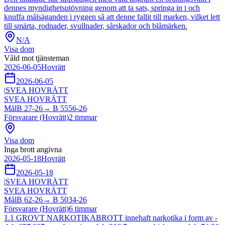
dennes myndighetsutövning genom att ta sats, springa in i och
knuffa målsäganden i ryggen så att denne fallit till marken, vilket lett
till smärta, rodnader, svullnader, sårskador och blåmärken.
N/A
Visa dom
Våld mot tjänsteman
2026-06-05
Hovrätt
2026-06-05
|
SVEA HOVRÄTT
SVEA HOVRÄTT
Mål
B 27-26
→
B 5556-26
Försvarare (Hovrätt)
2
timmar
Visa dom
Inga brott angivna
2026-05-18
Hovrätt
2026-05-18
|
SVEA HOVRÄTT
SVEA HOVRÄTT
Mål
B 62-26
→
B 5034-26
Försvarare (Hovrätt)
6
timmar
1.1 GROVT NARKOTIKABROTT innehaft narkotika i form av -