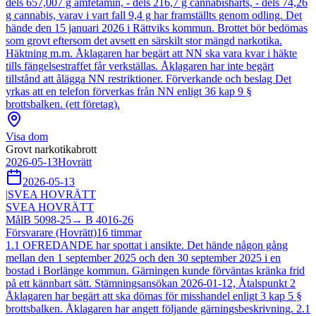
dels 657,007 g amfetamin, - dels 216,7 g cannabisharts, - dels 74,26
g cannabis, varav i vart fall 9,4 g har framställts genom odling. Det
hände den 15 januari 2026 i Rättviks kommun. Brottet bör bedömas
som grovt eftersom det avsett en särskilt stor mängd narkotika.
Häktning m.m. Åklagaren har begärt att NN ska vara kvar i häkte
tills fängelsestraffet får verkställas. Åklagaren har inte begärt
tillstånd att ålägga NN restriktioner. Förverkande och beslag Det
yrkas att en telefon förverkas från NN enligt 36 kap 9 §
brottsbalken. (ett företag).
Visa dom
Grovt narkotikabrott
2026-05-13
Hovrätt
2026-05-13
|
SVEA HOVRÄTT
SVEA HOVRÄTT
Mål
B 5098-25
→
B 4016-26
Försvarare (Hovrätt)
16
timmar
1.1 OFREDANDE har spottat i ansikte. Det hände någon gång
mellan den 1 september 2025 och den 30 september 2025 i en
bostad i Borlänge kommun. Gärningen kunde förväntas kränka frid
på ett kännbart sätt. Stämningsansökan 2026-01-12, Åtalspunkt 2
Åklagaren har begärt att ska dömas för misshandel enligt 3 kap 5 §
brottsbalken. Åklagaren har angett följande gärningsbeskrivning. 2.1