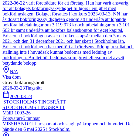
2022-06-22 varit företrädare för ett företag. Han har varit ansvarig
för att bolagets bokföringsskyldighet fullgörs i enlighet med
bokföringslagen. Bolaget försattes i konkurs 2023-03-13. NN har
åsidosatt bokföringsskyldigheten genom att underlåta att löpande
bokföra inbetalningar om 3 119 973 kr och utbetalningar om 3 101
662 kr samt underlåta att bokföra balanskonton för eget kapital.
Bristerna i bokföringen avser ett räkenskapsår mellan den 5 mars
2021 och den 31 december 2021 och har skett i Stockholms län.
Bristerna i bokföringen har medfört att rörelsens förlopp, resultat och
ställning inte i huvudsak kunnat bedömas med ledning av
bokföringen. Brottet bör bedömas som grovt eftersom det avsett
betydande belopp.
N/A
Visa dom
Grovt bokföringsbrott
2026-03-23
Tingsrätt
2026-03-23
|
STOCKHOLMS TINGSRÄTT
STOCKHOLMS TINGSRÄTT
Mål
B 1003-26
Försvarare
5
timmar
MISSHANDEL har sparkat och slagit på kroppen och huvudet. Det
hände den 6 maj 2025 i Stockholm.