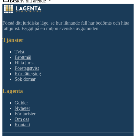
Beskriv ditt ärende
Förstå ditt juridiska läge, se hur liknande fall har bedömts och hitta
rätt jurist. Byggt på en miljon svenska avgöranden.
Tjänster
Tvist
Brottmål
Hitta jurist
Företagstvist
Kör rättegång
Sök domar
Lagenta
Guider
Nyheter
För jurister
Om oss
Kontakt