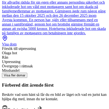
för allvarlig rädsla för sin egen eller annans personliga säkerhet och
inkluderade hot om våld mot mottagaren samt hot om skada på
familjemedlemmar av mottagaren. Gärningen ägde rum någon gång
mellan den 15 oktober 2025 och den 26 december 2025 inom
Avesta kommun. En person har, själv eller tillsammans med en
annan i samförstånd, genom hot om brottslig gärning förmått en
annan att swisha 5000 kronor. Hotelserna inkluderade hot om skada
på familjen av mottagaren om betalningen inte gjordes.
Visa dom
Försök till utpressning
Olaga hot
Rån
Utpressning
Övergrepp i rättssak
Misshandel
Visa fler domar
Förbered ditt ärende först
Beskriv vad som hänt så får du en bild av läget och vad en jurist kan
hjälpa dig med, innan du tar kontakt.