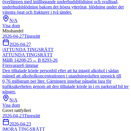
överläppen med intilliggande underhudsblödning och svullnad,
underhudsblödning bakom det högra ytterörat, blödning under det
vänstra ögat och frakturer i två tänder.
N/A
Visa dom
Misshandel
2026-04-27
Tingsrätt
2026-04-27
|
ATTUNDA TINGSRÄTT
ATTUNDA TINGSRÄTT
Mål
B 14208-25
→
B 8293-26
Försvarare
6
timmar
Den tilltalade körde personbil efter att ha intagit alkohol i sådan
mängd att alkoholkoncentrationen i utandningsluften uppgick till
0,76 milligram per liter. Gärningen innebar påtaglig fara för
trafiksäkerheten genom att den tilltalade körde in i en parkerad bil tre
gånger.
N/A
Visa dom
Grovt rattfylleri
2026-04-23
Tingsrätt
2026-04-23
|
MORA TINGSRÄTT