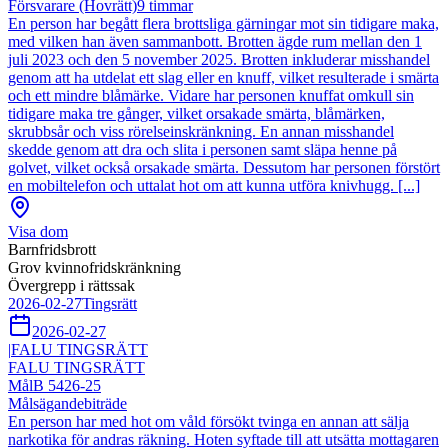
Försvarare (Hovrätt)
9
timmar
En person har begått flera brottsliga gärningar mot sin tidigare maka,
med vilken han även sammanbott. Brotten ägde rum mellan den 1
juli 2023 och den 5 november 2025. Brotten inkluderar misshandel
genom att ha utdelat ett slag eller en knuff, vilket resulterade i smärta
och ett mindre blåmärke. Vidare har personen knuffat omkull sin
tidigare maka tre gånger, vilket orsakade smärta, blåmärken,
skrubbsår och viss rörelseinskränkning. En annan misshandel
skedde genom att dra och slita i personen samt släpa henne på
golvet, vilket också orsakade smärta. Dessutom har personen förstört
en mobiltelefon och uttalat hot om att kunna utföra knivhugg. [...]
Visa dom
Barnfridsbrott
Grov kvinnofridskränkning
Övergrepp i rättssak
2026-02-27
Tingsrätt
2026-02-27
|
FALU TINGSRÄTT
FALU TINGSRÄTT
Mål
B 5426-25
Målsägandebiträde
En person har med hot om våld försökt tvinga en annan att sälja
narkotika för andras räkning. Hoten syftade till att utsätta mottagaren