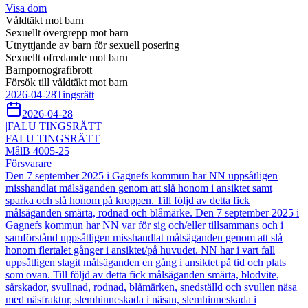
Visa dom
Våldtäkt mot barn
Sexuellt övergrepp mot barn
Utnyttjande av barn för sexuell posering
Sexuellt ofredande mot barn
Barnpornografibrott
Försök till våldtäkt mot barn
2026-04-28
Tingsrätt
2026-04-28
|
FALU TINGSRÄTT
FALU TINGSRÄTT
Mål
B 4005-25
Försvarare
Den 7 september 2025 i Gagnefs kommun har NN uppsåtligen
misshandlat målsäganden genom att slå honom i ansiktet samt
sparka och slå honom på kroppen. Till följd av detta fick
målsäganden smärta, rodnad och blåmärke. Den 7 september 2025 i
Gagnefs kommun har NN var för sig och/eller tillsammans och i
samförstånd uppsåtligen misshandlat målsäganden genom att slå
honom flertalet gånger i ansiktet/på huvudet. NN har i vart fall
uppsåtligen slagit målsäganden en gång i ansiktet på tid och plats
som ovan. Till följd av detta fick målsäganden smärta, blodvite,
sårskador, svullnad, rodnad, blåmärken, snedställd och svullen näsa
med näsfraktur, slemhinneskada i näsan, slemhinneskada i