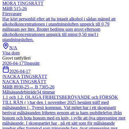
MORA TINGSRÄTT
Mål
B 515-26
Försvarare
Har kört personbil efter att ha intagit alkohol i sådan mängd att
alkoholkoncentrationen i utandningsluften uppgick till 0,79
milligram per liter. Brottet bedöms som grovt eftersom
alkoholkoncentrationen uppgick till minst 0,50 mg/l i
utandningsluften.
N/A
Visa dom
Grovt rattfylleri
2026-04-17
Tingsrätt
2026-04-17
|
NACKA TINGSRÄTT
NACKA TINGSRÄTT
Mål
B 8930-25
→
B 7305-26
Målsägandebiträde
34
timmar
1.1 och 1.2. OLAGA FRIHETSBERÖVANDE och FÖRSÖK
TILL RÅN ( ) har den 1 november 2025 bestämt träff med
målsäganden i , Tyresö kommun. Vid mötet har i ett skogsparti
berövat målsäganden friheten genom att ta hans mobiltelefon ifrån
honom och hota honom med en kniv, i syfte att öva utpressning mot
målsägande. I skogspartiet har , på ett sätt som för målsägande
innebar eller framstod som trängande fara, övat utpressning mot