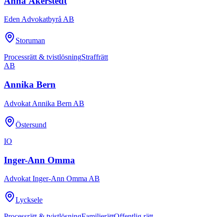
Anna Åkerstedt
Eden Advokatbyrå AB
Storuman
Processrätt & tvistlösning
Straffrätt
AB
Annika Bern
Advokat Annika Bern AB
Östersund
IO
Inger-Ann Omma
Advokat Inger-Ann Omma AB
Lycksele
Processrätt & tvistlösning
Familjerätt
Offentlig rätt