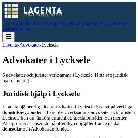
Tvist
Brottmål
Hitta jurist
Företagstvist
Kör rättegång
Sök domar
För
jurister
Om oss
Lagenta
/
Advokater
/
Lycksele
Advokater i
Lycksele
5 advokater och jurister verksamma i Lycksele. Hitta rätt juridisk
hjälp nära dig.
Juridisk hjälp i
Lycksele
Lagenta hjälper dig hitta rätt advokat i
Lycksele
baserat på verkliga
domstolsavgöranden.
Bland de
5
verksamma advokater och jurister i
Lycksele
kan du jämföra erfarenhet, specialområden och meriter.
Alla profiler är baserade på offentliga uppgifter från svenska
domstolar och Advokatsamfundet.