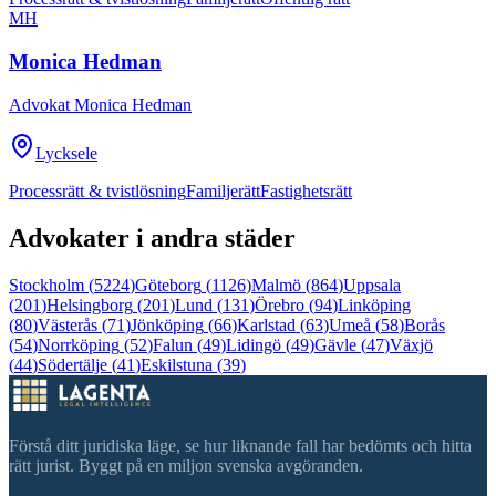
MH
Monica Hedman
Advokat Monica Hedman
Lycksele
Processrätt & tvistlösning
Familjerätt
Fastighetsrätt
Advokater i andra städer
Stockholm
(
5224
)
Göteborg
(
1126
)
Malmö
(
864
)
Uppsala
(
201
)
Helsingborg
(
201
)
Lund
(
131
)
Örebro
(
94
)
Linköping
(
80
)
Västerås
(
71
)
Jönköping
(
66
)
Karlstad
(
63
)
Umeå
(
58
)
Borås
(
54
)
Norrköping
(
52
)
Falun
(
49
)
Lidingö
(
49
)
Gävle
(
47
)
Växjö
(
44
)
Södertälje
(
41
)
Eskilstuna
(
39
)
Förstå ditt juridiska läge, se hur liknande fall har bedömts och hitta
rätt jurist. Byggt på en miljon svenska avgöranden.