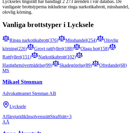
Lycksele
s tingsrätt har handlagt
2 273
ärenden i vår databas. De
vanligaste brottstyperna inkluderar
ringa narkotikabrott, misshandel,
olovlig körning
.
Vanliga brottstyper i
Lycksele
Ringa narkotikabrott
(
376
)
Misshandel
(
254
)
Olovlig
körning
(
226
)
Grovt rattfylleri
(
188
)
Olaga hot
(
158
)
Rattfylleri
(
151
)
Narkotikabrott
(
102
)
Hastighetsöverträdelse
(
99
)
Skadegörelse
(
89
)
Ofredande
(
68
)
MS
Mikael Stenman
Advokatteamet Stenman AB
Lycksele
Affärsjuridik
Insolvensrätt
Straffrätt
+
3
AÅ