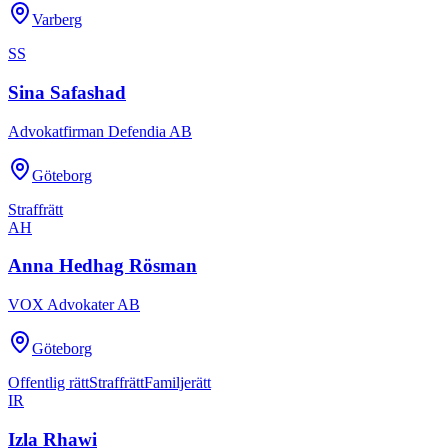
Varberg
SS
Sina Safashad
Advokatfirman Defendia AB
Göteborg
Straffrätt
AH
Anna Hedhag Rösman
VOX Advokater AB
Göteborg
Offentlig rätt
Straffrätt
Familjerätt
IR
Izla Rhawi