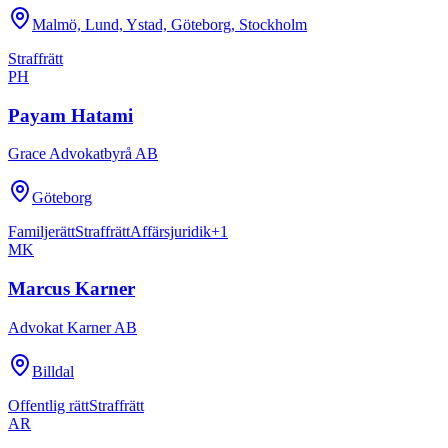
Malmö, Lund, Ystad, Göteborg, Stockholm
Straffrätt
PH
Payam Hatami
Grace Advokatbyrå AB
Göteborg
Familjerätt
Straffrätt
Affärsjuridik
+
1
MK
Marcus Karner
Advokat Karner AB
Billdal
Offentlig rätt
Straffrätt
AR