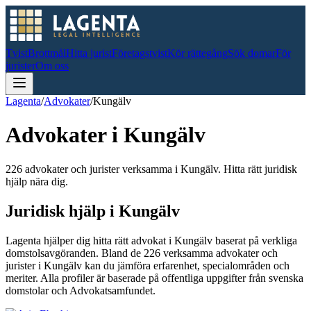
Tvist
Brottmål
Hitta jurist
Företagstvist
Kör rättegång
Sök domar
För
jurister
Om oss
Lagenta
/
Advokater
/
Kungälv
Advokater i
Kungälv
226 advokater och jurister verksamma i Kungälv. Hitta rätt juridisk
hjälp nära dig.
Juridisk hjälp i
Kungälv
Lagenta hjälper dig hitta rätt advokat i
Kungälv
baserat på verkliga
domstolsavgöranden.
Bland de
226
verksamma advokater och
jurister i
Kungälv
kan du jämföra erfarenhet, specialområden och
meriter.
Alla profiler är baserade på offentliga uppgifter från svenska
domstolar och Advokatsamfundet.