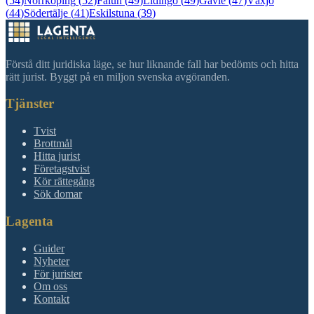
(
54
)
Norrköping
(
52
)
Falun
(
49
)
Lidingö
(
49
)
Gävle
(
47
)
Växjö
(
44
)
Södertälje
(
41
)
Eskilstuna
(
39
)
Förstå ditt juridiska läge, se hur liknande fall har bedömts och hitta
rätt jurist. Byggt på en miljon svenska avgöranden.
Tjänster
Tvist
Brottmål
Hitta jurist
Företagstvist
Kör rättegång
Sök domar
Lagenta
Guider
Nyheter
För jurister
Om oss
Kontakt