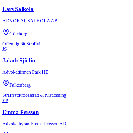
Lars Salkola
ADVOKAT SALKOLA AB
Göteborg
Offentlig rätt
Straffrätt
JS
Jakob Sjödin
Advokatfirman Park HB
Falkenberg
Straffrätt
Processrätt & tvistlösning
EP
Emma Persson
Advokatbyrån Emma Persson AB