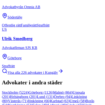
Advokatbyrån Omnia AB
Södertälje
Offentlig rätt
Familjerätt
Straffrätt
US
Ulrik Smedberg
Advokatfirman SJS KB
Göteborg
Straffrätt
Visa alla
226
advokater i
Kungälv
Advokater i andra städer
Stockholm
(
5224
)
Göteborg
(
1126
)
Malmö
(
864
)
Uppsala
(
201
)
Helsingborg
(
201
)
Lund
(
131
)
Örebro
(
94
)
Linköping
(
80
)
Västerås
(
71
)
Jönköping
(
66
)
Karlstad
(
63
)
Umeå
(
58
)
Borås