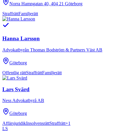
Norra Hamngatan 40, 404 21 Göteborg
Straffrätt
Familjerätt
Hanna Larsson
Advokatbyrån Thomas Bodström & Partners Väst AB
Göteborg
Offentlig rätt
Straffrätt
Familjerätt
Lars Svärd
Ness Advokatbyrå AB
Göteborg
Affärsjuridik
Insolvensrätt
Straffrätt
+
1
LS