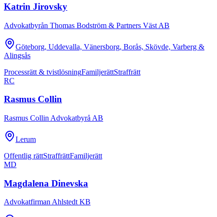
Katrin Jirovsky
Advokatbyrån Thomas Bodström & Partners Väst AB
Göteborg, Uddevalla, Vänersborg, Borås, Skövde, Varberg &
Alingsås
Processrätt & tvistlösning
Familjerätt
Straffrätt
RC
Rasmus Collin
Rasmus Collin Advokatbyrå AB
Lerum
Offentlig rätt
Straffrätt
Familjerätt
MD
Magdalena Dinevska
Advokatfirman Ahlstedt KB