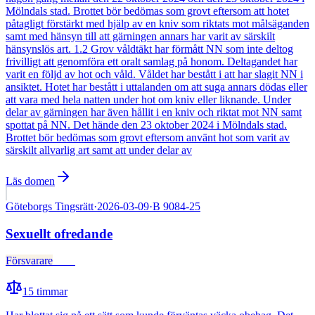
Mölndals stad. Brottet bör bedömas som grovt eftersom att hotet
påtagligt förstärkt med hjälp av en kniv som riktats mot målsäganden
samt med hänsyn till att gärningen annars har varit av särskilt
hänsynslös art. 1.2 Grov våldtäkt har förmått NN som inte deltog
frivilligt att genomföra ett oralt samlag på honom. Deltagandet har
varit en följd av hot och våld. Våldet har bestått i att har slagit NN i
ansiktet. Hotet har bestått i uttalanden om att suga annars dödas eller
att vara med hela natten under hot om kniv eller liknande. Under
delar av gärningen har även hållit i en kniv och riktat mot NN samt
spottat på NN. Det hände den 23 oktober 2024 i Mölndals stad.
Brottet bör bedömas som grovt eftersom använt hot som varit av
särskilt allvarlig art samt att under delar av
Läs domen
Göteborgs Tingsrätt
·
2026-03-09
·
B 9084-25
Sexuellt ofredande
Försvarare
Fälld
15
timmar