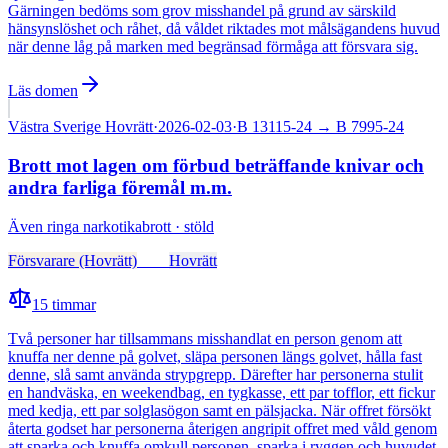
Gärningen bedöms som grov misshandel på grund av särskild
hänsynslöshet och råhet, då våldet riktades mot målsägandens huvud
när denne låg på marken med begränsad förmåga att försvara sig.
Läs domen
Västra Sverige Hovrätt
·
2026-02-03
·
B 13115-24
→ B 7995-24
Brott mot lagen om förbud beträffande knivar och
andra farliga föremål m.m.
Även
ringa narkotikabrott · stöld
Försvarare (Hovrätt)
Fälld
Hovrätt
15
timmar
Två personer har tillsammans misshandlat en person genom att
knuffa ner denne på golvet, släpa personen längs golvet, hålla fast
denne, slå samt använda strypgrepp. Därefter har personerna stulit
en handväska, en weekendbag, en tygkasse, ett par tofflor, ett fickur
med kedja, ett par solglasögon samt en pälsjacka. När offret försökt
återta godset har personerna återigen angripit offret med våld genom
att sparka och knuffa omkull personen, sparka i ryggen och huvudet