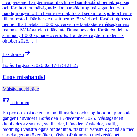
Två personer har gemensamt och med samförstånd bemäktigat sig
och fört bort en målsägande. De har sökt upp målsäganden och
handgripligen fört in henne i en bil, för att sedan transportera henne
till en bostad. Där har de utsatt henne för våld och försökt utpressa
henne till att betala 18 000 kr, varvid de kontaktade målsägandens
mamma. Målsäganden tilläts inte lämna bostaden förrän en del av
summan, 1 000 kr, hade överförts. Händelsen ägde rum den 17
oktober 2025. [...]
Läs domen
Borås Tingsrätt
·
2026-02-17
·
B 5121-25
Grov misshandel
Målsägandebiträde
Fälld
18
timmar
En person kastade en annan till marken och slog honom upprepade
gånger i huvudet i Borås den 15 december 2025. Målsäganden
drabbades av smärta, svullnader, blånader, sårskador, kraftig
blödning i vänstra ögats bindehinna, fraktur i vänstra ögonhålan med
spricka genom överkäken, näsbensfraktur och medvetslöshet.