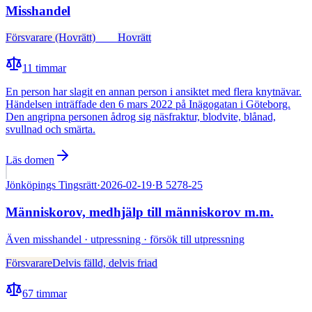
Misshandel
Försvarare (Hovrätt)
Fälld
Hovrätt
11
timmar
En person har slagit en annan person i ansiktet med flera knytnävar.
Händelsen inträffade den 6 mars 2022 på Inägogatan i Göteborg.
Den angripna personen ådrog sig näsfraktur, blodvite, blånad,
svullnad och smärta.
Läs domen
Jönköpings Tingsrätt
·
2026-02-19
·
B 5278-25
Människorov, medhjälp till människorov m.m.
Även
misshandel · utpressning · försök till utpressning
Försvarare
Delvis fälld, delvis friad
67
timmar