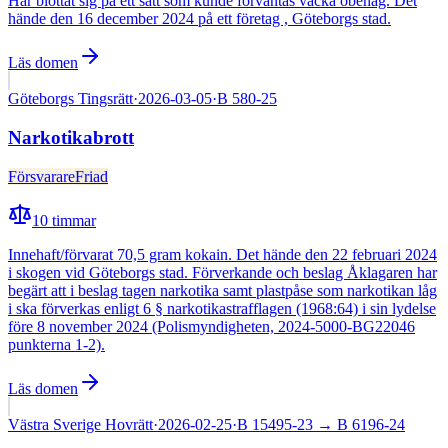
Har blottat sig på ett sätt som kunde förväntas väcka obehag. Det
hände den 16 december 2024 på ett företag , Göteborgs stad.
Läs domen
Göteborgs Tingsrätt
·
2026-03-05
·
B 580-25
Narkotikabrott
Försvarare
Friad
10
timmar
Innehaft/förvarat 70,5 gram kokain. Det hände den 22 februari 2024
i skogen vid Göteborgs stad. Förverkande och beslag Åklagaren har
begärt att i beslag tagen narkotika samt plastpåse som narkotikan låg
i ska förverkas enligt 6 § narkotikastrafflagen (1968:64) i sin lydelse
före 8 november 2024 (Polismyndigheten, 2024-5000-BG22046
punkterna 1-2).
Läs domen
Västra Sverige Hovrätt
·
2026-02-25
·
B 15495-23
→ B 6196-24