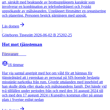
art, särskilt med beaktande av brottsuppläggets karaktär som
involverar en kombination av telefonbedrägeri och fysiskt
uppsökande av målsäganden. Upplägget förutsätter en organisering
och planering. Personen begick gärningen med uppsåt.
Läs domen
Göteborgs Tingsrätt
·
2026-06-02
·
B 25202-25
Hot mot tjänsteman
Försvarare
Fälld
16
timmar
Har via samtal angripit med hot om våld för att hämnas för
tjänsteåtgärd att i egenskap av personal på SIS-boende beslagta
misstänkt narkotika från rum. Gjorde uttalanden med innebörd att
han skulle döda eller skada och målsägandens familj. Det hände vid
två tillfällen under perioden från och med den 16 augusti 2024 till
och med den 17 augusti 2024 i Kungälvs kommun eller på annan
plats i Sverige enligt nedan