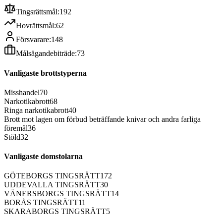
Tingsrättsmål:
192
Hovrättsmål:
62
Försvarare:
148
Målsägandebiträde:
73
Vanligaste brottstyperna
Misshandel
70
Narkotikabrott
68
Ringa narkotikabrott
40
Brott mot lagen om förbud beträffande knivar och andra farliga
föremål
36
Stöld
32
Vanligaste domstolarna
GÖTEBORGS TINGSRÄTT
172
UDDEVALLA TINGSRÄTT
30
VÄNERSBORGS TINGSRÄTT
14
BORÅS TINGSRÄTT
11
SKARABORGS TINGSRÄTT
5