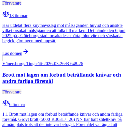
Försvarare
Fälld
18
timmar
Har utdelat flera knytnävsslag mot målsäganden huvud och ansikte
vilket orsakat målsäganden att falla till marken. Det hände den 6 juni
2025 på , Göteborgs stad. orsakades smärta, blodvite och sårskada.
begick gärningen med uppsåt.
Läs domen
Vänersborgs Tingsrätt
·
2026-03-26
·
B 648-26
Brott mot lagen om förbud beträffande knivar och
andra farliga föremål
Försvarare
Fälld
6
timmar
1.1 Brott mot lagen om förbud beträffande knivar och andra farliga
föremål, Grovt brott (5000-K30317- 26) NN har haft stilettkniv på
allmän plats trots att det inte var befogat. Föremålet var ägnat att