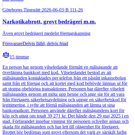
Göteborgs Tingsrätt
·
2026-06-03
·
B 111-26
Narkotikabrott, grovt bedrägeri m.m.
Även
grovt bedrägeri medelst företagskapning
Försvarare
Delvis fälld, delvis friad
15
timmar
En person har genom vilseledande förmått en målsägande att
överlämna bankkort med kod. Vilseledandet bestod av att
målsäganden kontaktades per telefon från ett påstått inkassobolag
samt från ett företag och att kortet med kod behövde lämnas ut för
att stoppa obehöriga transaktioner. Personen har därefter vilselett
målsäganden genom att möta upp henne och utge sig för att vara
från företagets säkerhetsavdelning och uppge en säkerhetskod för
legitimering, i syfte att förmå målsäganden att lämna ut sina
bankomatkort. Personen använde därefter målsägandens kort för
köp och uttag om totalt 39 271 kr. Det hände den 29 maj 2025 i en
stad. Förfarandet innebar vinning för personen och/eller annan och
skada för målsäganden och har lett till olägenhet för företaget.
Brottet bör bedömas som grovt eftersom det varit av särskilt farlig