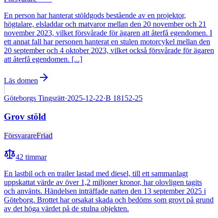
En person har hanterat stöldgods bestående av en projektor,
högtalare, elsladdar och matvaror mellan den 20 november och 21
november 2023, vilket försvårade för ägaren att återfå egendomen. I
ett annat fall har personen hanterat en stulen motorcykel mellan den
20 september och 4 oktober 2023, vilket också försvårade för ägaren
att återfå egendomen. [...]
Läs domen
Göteborgs Tingsrätt
·
2025-12-22
·
B 18152-25
Grov stöld
Försvarare
Friad
42
timmar
En lastbil och en trailer lastad med diesel, till ett sammanlagt
uppskattat värde av över 1,2 miljoner kronor, har olovligen tagits
och använts. Händelsen inträffade natten den 13 september 2025 i
Göteborg. Brottet har orsakat skada och bedöms som grovt på grund
av det höga värdet på de stulna objekten.