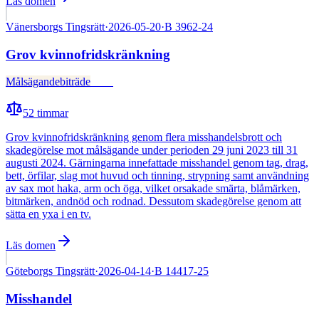
Läs domen
Vänersborgs Tingsrätt
·
2026-05-20
·
B 3962-24
Grov kvinnofridskränkning
Målsägandebiträde
Fälld
52
timmar
Grov kvinnofridskränkning genom flera misshandelsbrott och
skadegörelse mot målsägande under perioden 29 juni 2023 till 31
augusti 2024. Gärningarna innefattade misshandel genom tag, drag,
bett, örfilar, slag mot huvud och tinning, strypning samt användning
av sax mot haka, arm och öga, vilket orsakade smärta, blåmärken,
bitmärken, andnöd och rodnad. Dessutom skadegörelse genom att
sätta en yxa i en tv.
Läs domen
Göteborgs Tingsrätt
·
2026-04-14
·
B 14417-25
Misshandel