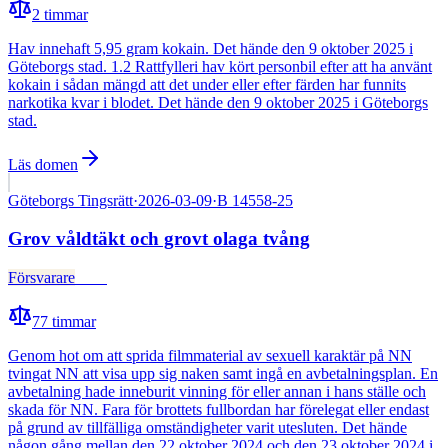
2
timmar
Hav innehaft 5,95 gram kokain. Det hände den 9 oktober 2025 i
Göteborgs stad. 1.2 Rattfylleri hav kört personbil efter att ha använt
kokain i sådan mängd att det under eller efter färden har funnits
narkotika kvar i blodet. Det hände den 9 oktober 2025 i Göteborgs
stad.
Läs domen
Göteborgs Tingsrätt
·
2026-03-09
·
B 14558-25
Grov våldtäkt och grovt olaga tvång
Försvarare
Fälld
77
timmar
Genom hot om att sprida filmmaterial av sexuell karaktär på NN
tvingat NN att visa upp sig naken samt ingå en avbetalningsplan. En
avbetalning hade inneburit vinning för eller annan i hans ställe och
skada för NN. Fara för brottets fullbordan har förelegat eller endast
på grund av tillfälliga omständigheter varit utesluten. Det hände
någon gång mellan den 22 oktober 2024 och den 23 oktober 2024 i