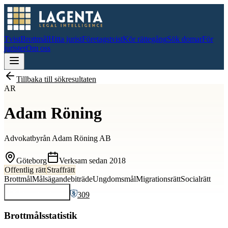
Tvist
Brottmål
Hitta jurist
Företagstvist
Kör rättegång
Sök domar
För
jurister
Om oss
Tillbaka till sökresultaten
AR
Adam Röning
Advokatbyrån Adam Röning AB
Göteborg
Verksam sedan
2018
Offentlig rätt
Straffrätt
Brottmål
Målsägandebiträde
Ungdomsmål
Migrationsrätt
Socialrätt
309
Kontakta
Adam
Brottmålsstatistik