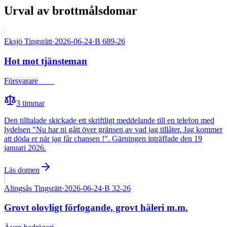
Urval av brottmålsdomar
Eksjö Tingsrätt
·
2026-06-24
·
B 689-26
Hot mot tjänsteman
Försvarare
Fälld
3
timmar
Den tilltalade skickade ett skriftligt meddelande till en telefon med
lydelsen "Nu har ni gått över gränsen av vad jag tillåter. Jag kommer
att döda er när jag får chansen !". Gärningen inträffade den 19
januari 2026.
Läs domen
Alingsås Tingsrätt
·
2026-06-24
·
B 32-26
Grovt olovligt förfogande, grovt häleri m.m.