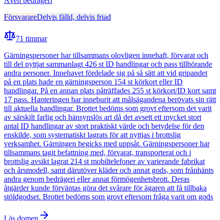
Även
bedrägeri
Försvarare
Delvis fälld, delvis friad
71
timmar
Gärningspersoner har tillsammans olovligen innehaft, förvarat och
till del nyttjat sammanlagt 426 st ID handlingar och pass tillhörande
andra personer. Innehavet fördelade sig på så sätt att vid gripandet
på en plats hade en gärningsperson 154 st körkort eller ID
handlingar. På en annan plats påträffades 255 st körkort/ID kort samt
17 pass. Hanteringen har inneburit att målsägandena berövats sin rätt
till aktuella handlingar. Brottet bedöms som grovt eftersom det varit
av särskilt farlig och hänsynslös art då det avsett ett mycket stort
antal ID handlingar av stort praktiskt värde och betydelse för den
enskilde, som systematiskt lagrats för att nyttjas i brottslig
verksamhet. Gärningen begicks med uppsåt. Gärningspersoner har
tillsammans tagit befattning med, förvarat, transporterat och i
brottslig avsikt lagrat 214 st mobiltelefoner av varierande fabrikat
och årsmodell, samt därutöver kläder och annat gods, som frånhänts
andra genom bedrägeri eller annat förmögenhetsbrott. Deras
åtgärder kunde förväntas göra det svårare för ägaren att få tillbaka
stöldgodset. Brottet bedöms som grovt eftersom fråga varit om gods
Läs domen