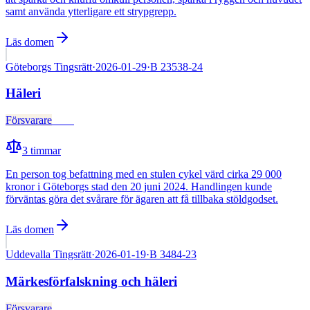
samt använda ytterligare ett strypgrepp.
Läs domen
Göteborgs Tingsrätt
·
2026-01-29
·
B 23538-24
Häleri
Försvarare
Fälld
3
timmar
En person tog befattning med en stulen cykel värd cirka 29 000
kronor i Göteborgs stad den 20 juni 2024. Handlingen kunde
förväntas göra det svårare för ägaren att få tillbaka stöldgodset.
Läs domen
Uddevalla Tingsrätt
·
2026-01-19
·
B 3484-23
Märkesförfalskning och häleri
Försvarare
Fälld