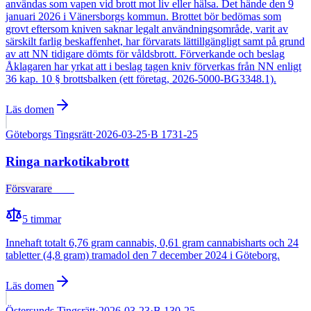
användas som vapen vid brott mot liv eller hälsa. Det hände den 9
januari 2026 i Vänersborgs kommun. Brottet bör bedömas som
grovt eftersom kniven saknar legalt användningsområde, varit av
särskilt farlig beskaffenhet, har förvarats lättillgängligt samt på grund
av att NN tidigare dömts för våldsbrott. Förverkande och beslag
Åklagaren har yrkat att i beslag tagen kniv förverkas från NN enligt
36 kap. 10 § brottsbalken (ett företag, 2026-5000-BG3348.1).
Läs domen
Göteborgs Tingsrätt
·
2026-03-25
·
B 1731-25
Ringa narkotikabrott
Försvarare
Fälld
5
timmar
Innehaft totalt 6,76 gram cannabis, 0,61 gram cannabisharts och 24
tabletter (4,8 gram) tramadol den 7 december 2024 i Göteborg.
Läs domen
Östersunds Tingsrätt
·
2026-03-23
·
B 130-25