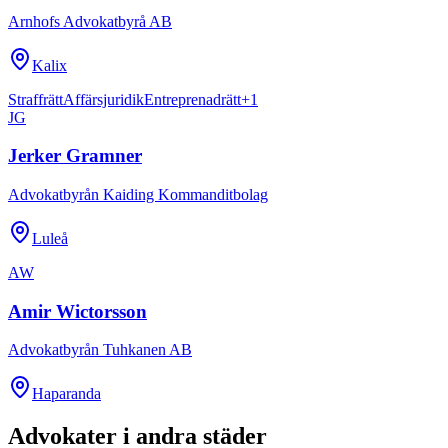
Arnhofs Advokatbyrå AB
Kalix
Straffrätt
Affärsjuridik
Entreprenadrätt
+
1
JG
Jerker Gramner
Advokatbyrån Kaiding Kommanditbolag
Luleå
AW
Amir Wictorsson
Advokatbyrån Tuhkanen AB
Haparanda
Advokater i andra städer