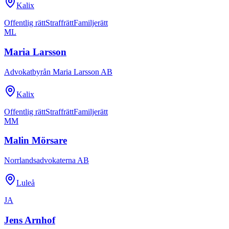
Kalix
Offentlig rätt
Straffrätt
Familjerätt
ML
Maria Larsson
Advokatbyrån Maria Larsson AB
Kalix
Offentlig rätt
Straffrätt
Familjerätt
MM
Malin Mörsare
Norrlandsadvokaterna AB
Luleå
JA
Jens Arnhof