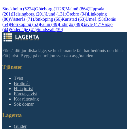
Stockholm
(
5224
)
Göteborg
(
1126
)
Malmö
(
864
)
Uppsala
(
201
)
Helsingborg
(
201
)
Lund
(
131
)
Örebro
(
94
)
Linköping
(
80
)
Västerås
(
71
)
Jönköping
(
66
)
Karlstad
(
63
)
Umeå
(
58
)
Borås
(
54
)
Norrköping
(
52
)
Falun
(
49
)
Lidingö
(
49
)
Gävle
(
47
)
Växjö
(
44
)
Södertälje
(
41
)
Sundsvall
(
39
)
Förstå ditt juridiska läge, se hur liknande fall har bedömts och hitta
rätt jurist. Byggt på en miljon svenska avgöranden.
Tjänster
Tvist
Brottmål
Hitta jurist
Företagstvist
Kör rättegång
Sök domar
Lagenta
Guider