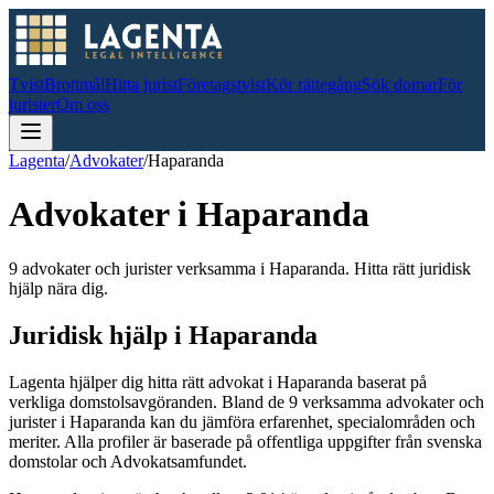
Tvist
Brottmål
Hitta jurist
Företagstvist
Kör rättegång
Sök domar
För
jurister
Om oss
Lagenta
/
Advokater
/
Haparanda
Advokater i
Haparanda
9 advokater och jurister verksamma i Haparanda. Hitta rätt juridisk
hjälp nära dig.
Juridisk hjälp i
Haparanda
Lagenta hjälper dig hitta rätt advokat i
Haparanda
baserat på
verkliga domstolsavgöranden.
Bland de
9
verksamma advokater och
jurister i
Haparanda
kan du jämföra erfarenhet, specialområden och
meriter.
Alla profiler är baserade på offentliga uppgifter från svenska
domstolar och Advokatsamfundet.