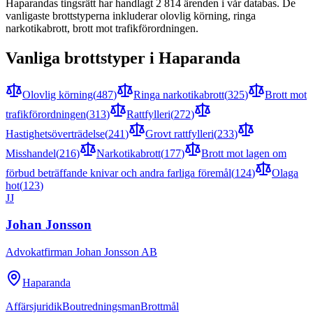
Haparanda
s tingsrätt har handlagt
2 814
ärenden i vår databas. De
vanligaste brottstyperna inkluderar
olovlig körning, ringa
narkotikabrott, brott mot trafikförordningen
.
Vanliga brottstyper i
Haparanda
Olovlig körning
(
487
)
Ringa narkotikabrott
(
325
)
Brott mot
trafikförordningen
(
313
)
Rattfylleri
(
272
)
Hastighetsöverträdelse
(
241
)
Grovt rattfylleri
(
233
)
Misshandel
(
216
)
Narkotikabrott
(
177
)
Brott mot lagen om
förbud beträffande knivar och andra farliga föremål
(
124
)
Olaga
hot
(
123
)
JJ
Johan Jonsson
Advokatfirman Johan Jonsson AB
Haparanda
Affärsjuridik
Boutredningsman
Brottmål