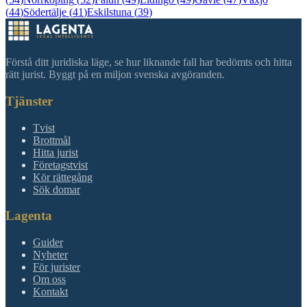
(
44
)
Södertälje
(
41
)
Eskilstuna
(
39
)
Förstå ditt juridiska läge, se hur liknande fall har bedömts och hitta
rätt jurist. Byggt på en miljon svenska avgöranden.
Tjänster
Tvist
Brottmål
Hitta jurist
Företagstvist
Kör rättegång
Sök domar
Lagenta
Guider
Nyheter
För jurister
Om oss
Kontakt