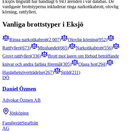
Eksjö
s tingsrätt har handlagt
6 943
ärenden i vår databas. De
vanligaste brottstyperna inkluderar
ringa narkotikabrott, olovlig
körning, rattfylleri
.
Vanliga brottstyper i
Eksjö
Ringa narkotikabrott
(
2 007
)
Olovlig körning
(
952
)
Rattfylleri
(
673
)
Misshandel
(
665
)
Narkotikabrott
(
556
)
Grovt rattfylleri
(
336
)
Brott mot lagen om förbud beträffande
knivar och andra farliga föremål
(
305
)
Olaga hot
(
294
)
Hastighetsöverträdelse
(
267
)
Stöld
(
211
)
DÖ
Daniel Özmen
Advokat Özmen AB
Jönköping
Familjerätt
Straffrätt
AG