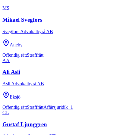
MS
Mikael Svegfors
Svegfors Advokatbyrå AB
Aneby
Offentlig rätt
Straffrätt
AA
Ali Asli
Asli Advokatbyrå AB
Eksjö
Offentlig rätt
Straffrätt
Affärsjuridik
+
1
GL
Gustaf Ljunggren