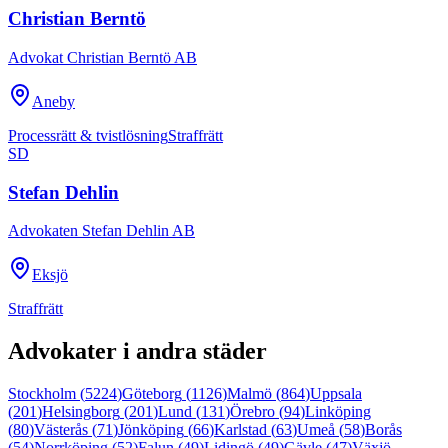
Christian Berntö
Advokat Christian Berntö AB
Aneby
Processrätt & tvistlösning
Straffrätt
SD
Stefan Dehlin
Advokaten Stefan Dehlin AB
Eksjö
Straffrätt
Advokater i andra städer
Stockholm
(
5224
)
Göteborg
(
1126
)
Malmö
(
864
)
Uppsala
(
201
)
Helsingborg
(
201
)
Lund
(
131
)
Örebro
(
94
)
Linköping
(
80
)
Västerås
(
71
)
Jönköping
(
66
)
Karlstad
(
63
)
Umeå
(
58
)
Borås
(
54
)
Norrköping
(
52
)
Falun
(
49
)
Lidingö
(
49
)
Gävle
(
47
)
Växjö