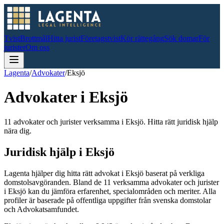
Tvist
Brottmål
Hitta jurist
Företagstvist
Kör rättegång
Sök domar
För
jurister
Om oss
Lagenta
/
Advokater
/
Eksjö
Advokater i
Eksjö
11 advokater och jurister verksamma i Eksjö. Hitta rätt juridisk hjälp
nära dig.
Juridisk hjälp i
Eksjö
Lagenta hjälper dig hitta rätt advokat i
Eksjö
baserat på verkliga
domstolsavgöranden.
Bland de
11
verksamma advokater och jurister
i
Eksjö
kan du jämföra erfarenhet, specialområden och meriter.
Alla
profiler är baserade på offentliga uppgifter från svenska domstolar
och Advokatsamfundet.