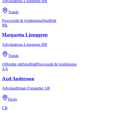
Advokaterna Ljunggren HB
Tranås
Processrätt & tvistlösning
Straffrätt
ML
Margareta Ljunggren
Advokaterna Ljunggren HB
Tranås
Offentlig rätt
Straffrätt
Processrätt & tvistlösning
AA
Axel Andersson
Advokatfirman Frenander AB
Eksjö
CB