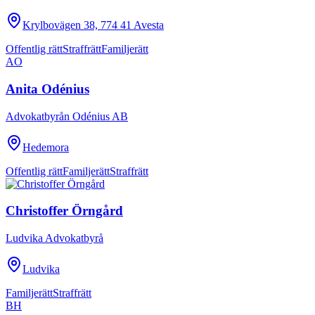
Krylbovägen 38, 774 41 Avesta
Offentlig rätt
Straffrätt
Familjerätt
AO
Anita Odénius
Advokatbyrån Odénius AB
Hedemora
Offentlig rätt
Familjerätt
Straffrätt
Christoffer Örngård
Ludvika Advokatbyrå
Ludvika
Familjerätt
Straffrätt
BH