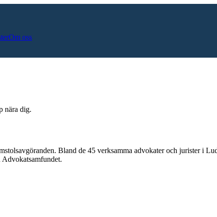
ster
Om oss
p nära dig.
omstolsavgöranden.
Bland de
45
verksamma advokater och jurister i
Lud
och Advokatsamfundet.