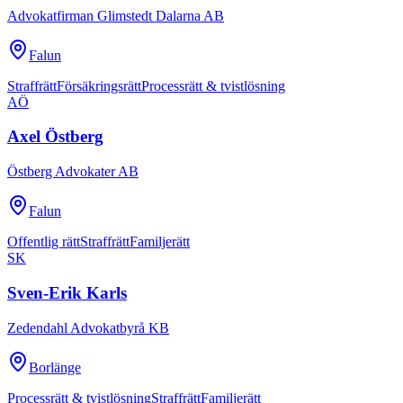
Advokatfirman Glimstedt Dalarna AB
Falun
Straffrätt
Försäkringsrätt
Processrätt & tvistlösning
AÖ
Axel Östberg
Östberg Advokater AB
Falun
Offentlig rätt
Straffrätt
Familjerätt
SK
Sven-Erik Karls
Zedendahl Advokatbyrå KB
Borlänge
Processrätt & tvistlösning
Straffrätt
Familjerätt