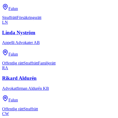
Falun
Straffrätt
Försäkringsrätt
LN
Linda Nyström
Appelli Advokater AB
Falun
Offentlig rätt
Straffrätt
Familjerätt
RA
Rikard Aldurén
Advokatfirman Aldurén KB
Falun
Offentlig rätt
Straffrätt
CW