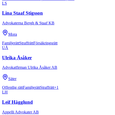
LS
Lina Staaf Stigsson
Advokaterna Bergh & Staaf KB
Mora
Familjerätt
Straffrätt
Försäkringsrätt
UÅ
Ulrika Åsåker
Advokatfirman Ulrika Åsåker AB
Säter
Offentlig rätt
Familjerätt
Straffrätt
+
1
LH
Leif Hägglund
Appelli Advokater AB