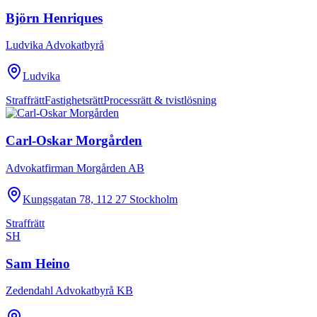
Björn Henriques
Ludvika Advokatbyrå
Ludvika
Straffrätt
Fastighetsrätt
Processrätt & tvistlösning
Carl-Oskar Morgården
Advokatfirman Morgården AB
Kungsgatan 78, 112 27 Stockholm
Straffrätt
SH
Sam Heino
Zedendahl Advokatbyrå KB