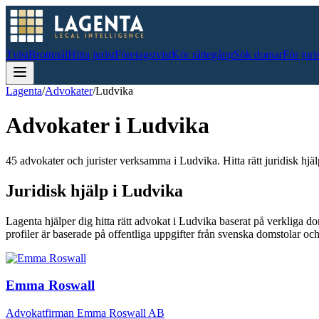
Tvist
Brottmål
Hitta jurist
Företagstvist
Kör rättegång
Sök domar
För juri
Lagenta
/
Advokater
/
Ludvika
Advokater i
Ludvika
45 advokater och jurister verksamma i Ludvika. Hitta rätt juridisk hjäl
Juridisk hjälp i
Ludvika
Lagenta hjälper dig hitta rätt advokat i
Ludvika
baserat på verkliga d
profiler är baserade på offentliga uppgifter från svenska domstolar 
Emma Roswall
Advokatfirman Emma Roswall AB