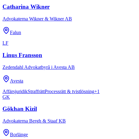
Catharina Wikner
Advokaterna Wikner & Wikner AB
Falun
LF
Linus Fransson
Zedendahl Advokatbyrå i Avesta AB
Avesta
Affärsjuridik
Straffrätt
Processrätt & tvistlösning
+
1
GK
Gökhan Kizil
Advokaterna Bergh & Staaf KB
Borlänge