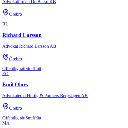
Advokatfirman De Basso KB
Örebro
RL
Richard Larsson
Advokat Richard Larsson AB
Örebro
Offentlig rätt
Straffrätt
EO
Emil Olors
Advokaterna Hurtig & Partners Bergslagen AB
Örebro
Offentlig rätt
Straffrätt
MA