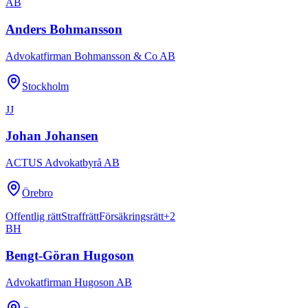
AB
Anders Bohmansson
Advokatfirman Bohmansson & Co AB
Stockholm
JJ
Johan Johansen
ACTUS Advokatbyrå AB
Örebro
Offentlig rätt
Straffrätt
Försäkringsrätt
+
2
BH
Bengt-Göran Hugoson
Advokatfirman Hugoson AB