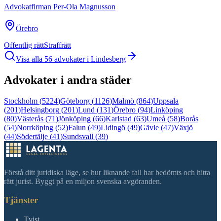
Advokatfirman Per-Ola Magnusson
Örebro
Offentlig rätt
Straffrätt
Visa alla
56
advokater i
Lindesberg
Advokater i andra städer
Stockholm
(
5224
)
Göteborg
(
1126
)
Malmö
(
864
)
Uppsala
(
201
)
Helsingborg
(
201
)
Lund
(
131
)
Örebro
(
94
)
Linköping
(
80
)
Västerås
(
71
)
Jönköping
(
66
)
Karlstad
(
63
)
Umeå
(
58
)
Borås
(
54
)
Norrköping
(
52
)
Falun
(
49
)
Lidingö
(
49
)
Gävle
(
47
)
Växjö
(
44
)
Södertälje
(
41
)
Sundsvall
(
39
)
Förstå ditt juridiska läge, se hur liknande fall har bedömts och hitta
rätt jurist. Byggt på en miljon svenska avgöranden.
Tjänster
Tvist