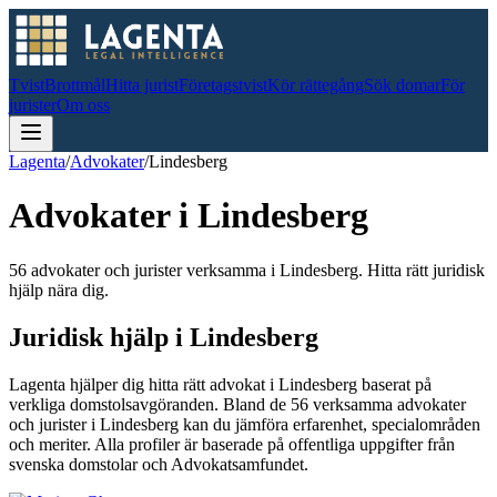
Tvist
Brottmål
Hitta jurist
Företagstvist
Kör rättegång
Sök domar
För
jurister
Om oss
Lagenta
/
Advokater
/
Lindesberg
Advokater i
Lindesberg
56 advokater och jurister verksamma i Lindesberg. Hitta rätt juridisk
hjälp nära dig.
Juridisk hjälp i
Lindesberg
Lagenta hjälper dig hitta rätt advokat i
Lindesberg
baserat på
verkliga domstolsavgöranden.
Bland de
56
verksamma advokater
och jurister i
Lindesberg
kan du jämföra erfarenhet, specialområden
och meriter.
Alla profiler är baserade på offentliga uppgifter från
svenska domstolar och Advokatsamfundet.