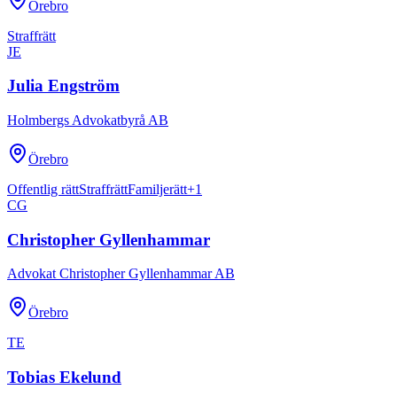
Örebro
Straffrätt
JE
Julia Engström
Holmbergs Advokatbyrå AB
Örebro
Offentlig rätt
Straffrätt
Familjerätt
+
1
CG
Christopher Gyllenhammar
Advokat Christopher Gyllenhammar AB
Örebro
TE
Tobias Ekelund