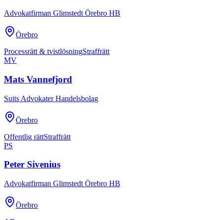
Advokatfirman Glimstedt Örebro HB
Örebro
Processrätt & tvistlösning
Straffrätt
MV
Mats Vannefjord
Suits Advokater Handelsbolag
Örebro
Offentlig rätt
Straffrätt
PS
Peter Sivenius
Advokatfirman Glimstedt Örebro HB
Örebro