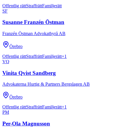
Offentlig rätt
Straffrätt
Familjerätt
SF
Susanne Franzén Östman
Franzén Östman Advokatbyrå AB
Örebro
Offentlig rätt
Straffrätt
Familjerätt
+
1
VQ
Vinita Qvist Sandberg
Advokaterna Hurtig & Partners Bergslagen AB
Örebro
Offentlig rätt
Straffrätt
Familjerätt
+
1
PM
Per-Ola Magnusson