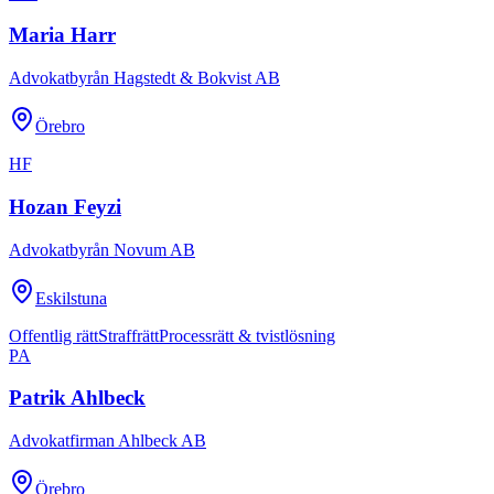
Maria Harr
Advokatbyrån Hagstedt & Bokvist AB
Örebro
HF
Hozan Feyzi
Advokatbyrån Novum AB
Eskilstuna
Offentlig rätt
Straffrätt
Processrätt & tvistlösning
PA
Patrik Ahlbeck
Advokatfirman Ahlbeck AB
Örebro