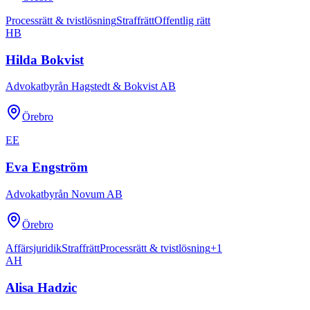
Processrätt & tvistlösning
Straffrätt
Offentlig rätt
HB
Hilda Bokvist
Advokatbyrån Hagstedt & Bokvist AB
Örebro
EE
Eva Engström
Advokatbyrån Novum AB
Örebro
Affärsjuridik
Straffrätt
Processrätt & tvistlösning
+
1
AH
Alisa Hadzic