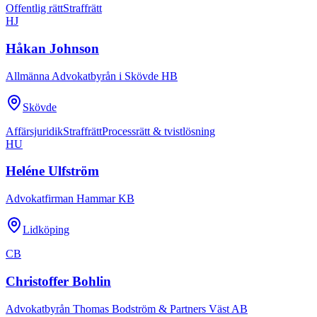
Offentlig rätt
Straffrätt
HJ
Håkan Johnson
Allmänna Advokatbyrån i Skövde HB
Skövde
Affärsjuridik
Straffrätt
Processrätt & tvistlösning
HU
Heléne Ulfström
Advokatfirman Hammar KB
Lidköping
CB
Christoffer Bohlin
Advokatbyrån Thomas Bodström & Partners Väst AB