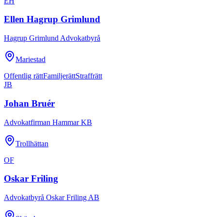
EH
Ellen Hagrup Grimlund
Hagrup Grimlund Advokatbyrå
Mariestad
Offentlig rätt
Familjerätt
Straffrätt
JB
Johan Bruér
Advokatfirman Hammar KB
Trollhättan
OF
Oskar Friling
Advokatbyrå Oskar Friling AB