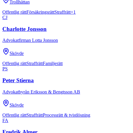
Trollhättan
Offentlig rätt
Försäkringsrätt
Straffrätt
+
1
CJ
Charlotte Jonsson
Advokatfirman Lotta Jonsson
Skövde
Offentlig rätt
Straffrätt
Familjerätt
PS
Peter Stierna
Advokatbyrån Eriksson & Bengtsson AB
Skövde
Offentlig rätt
Straffrätt
Processrätt & tvistlösning
FA
Fredrik Almer