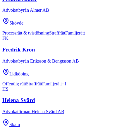
Advokatbyrån Almer AB
Skövde
Processrätt & tvistlösning
Straffrätt
Familjerätt
FK
Fredrik Kron
Advokatbyrån Eriksson & Bengtsson AB
Lidköping
Offentlig rätt
Straffrätt
Familjerätt
+
1
HS
Helena Svärd
Advokatfirman Helena Svärd AB
Skara