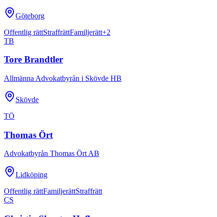
Göteborg
Offentlig rätt
Straffrätt
Familjerätt
+
2
TB
Tore Brandtler
Allmänna Advokatbyrån i Skövde HB
Skövde
TÖ
Thomas Ört
Advokatbyrån Thomas Ört AB
Lidköping
Offentlig rätt
Familjerätt
Straffrätt
CS