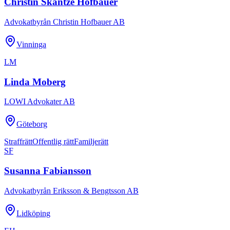
Christin Skantze Hofbauer
Advokatbyrån Christin Hofbauer AB
Vinninga
LM
Linda Moberg
LOWI Advokater AB
Göteborg
Straffrätt
Offentlig rätt
Familjerätt
SF
Susanna Fabiansson
Advokatbyrån Eriksson & Bengtsson AB
Lidköping