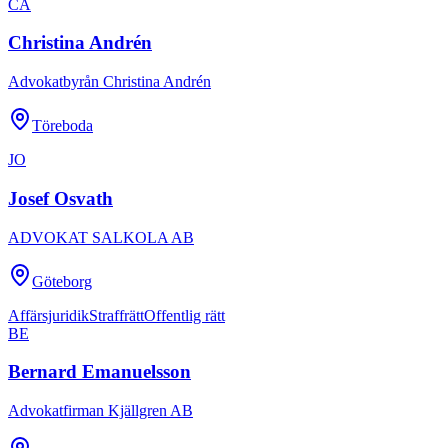
CA
Christina Andrén
Advokatbyrån Christina Andrén
Töreboda
JO
Josef Osvath
ADVOKAT SALKOLA AB
Göteborg
Affärsjuridik
Straffrätt
Offentlig rätt
BE
Bernard Emanuelsson
Advokatfirman Kjällgren AB