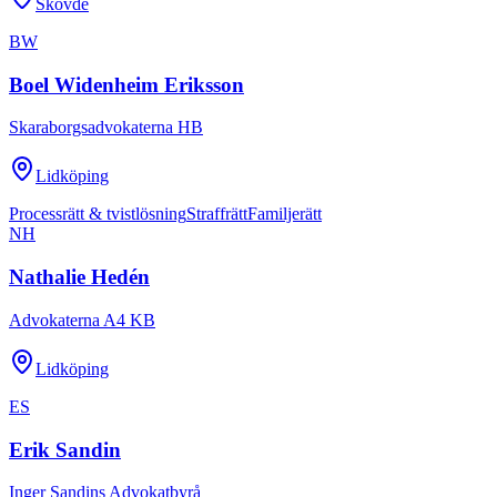
Skövde
BW
Boel Widenheim Eriksson
Skaraborgsadvokaterna HB
Lidköping
Processrätt & tvistlösning
Straffrätt
Familjerätt
NH
Nathalie Hedén
Advokaterna A4 KB
Lidköping
ES
Erik Sandin
Inger Sandins Advokatbyrå