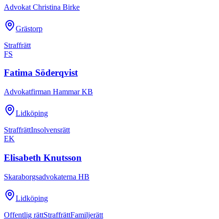
Advokat Christina Birke
Grästorp
Straffrätt
FS
Fatima Söderqvist
Advokatfirman Hammar KB
Lidköping
Straffrätt
Insolvensrätt
EK
Elisabeth Knutsson
Skaraborgsadvokaterna HB
Lidköping
Offentlig rätt
Straffrätt
Familjerätt