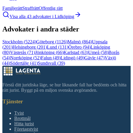
Familjerätt
Straffrätt
Offentlig rätt
Visa alla
43
advokater i
Lidköping
Advokater i andra städer
Stockholm
(
5224
)
Göteborg
(
1126
)
Malmö
(
864
)
Uppsala
(
201
)
Helsingborg
(
201
)
Lund
(
131
)
Örebro
(
94
)
Linköping
(
80
)
Västerås
(
71
)
Jönköping
(
66
)
Karlstad
(
63
)
Umeå
(
58
)
Borås
(
54
)
Norrköping
(
52
)
Falun
(
49
)
Lidingö
(
49
)
Gävle
(
47
)
Växjö
(
44
)
Södertälje
(
41
)
Sundsvall
(
39
)
Förstå ditt juridiska läge, se hur liknande fall har bedömts och hitta
rätt jurist. Byggt på en miljon svenska avgöranden.
Tjänster
Tvist
Brottmål
Hitta jurist
Företagstvist