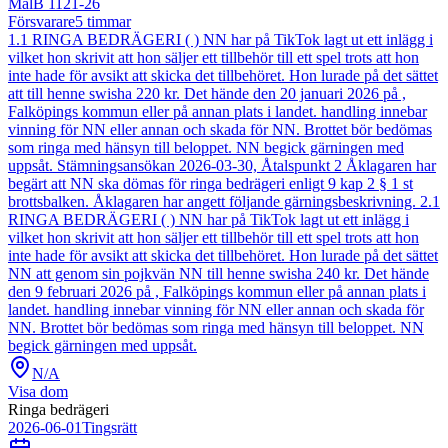
Mål
B 1121-26
Försvarare
5
timmar
1.1 RINGA BEDRÄGERI ( ) NN har på TikTok lagt ut ett inlägg i
vilket hon skrivit att hon säljer ett tillbehör till ett spel trots att hon
inte hade för avsikt att skicka det tillbehöret. Hon lurade på det sättet
att till henne swisha 220 kr. Det hände den 20 januari 2026 på ,
Falköpings kommun eller på annan plats i landet. handling innebar
vinning för NN eller annan och skada för NN. Brottet bör bedömas
som ringa med hänsyn till beloppet. NN begick gärningen med
uppsåt. Stämningsansökan 2026-03-30, Åtalspunkt 2 Åklagaren har
begärt att NN ska dömas för ringa bedrägeri enligt 9 kap 2 § 1 st
brottsbalken. Åklagaren har angett följande gärningsbeskrivning. 2.1
RINGA BEDRÄGERI ( ) NN har på TikTok lagt ut ett inlägg i
vilket hon skrivit att hon säljer ett tillbehör till ett spel trots att hon
inte hade för avsikt att skicka det tillbehöret. Hon lurade på det sättet
NN att genom sin pojkvän NN till henne swisha 240 kr. Det hände
den 9 februari 2026 på , Falköpings kommun eller på annan plats i
landet. handling innebar vinning för NN eller annan och skada för
NN. Brottet bör bedömas som ringa med hänsyn till beloppet. NN
begick gärningen med uppsåt.
N/A
Visa dom
Ringa bedrägeri
2026-06-01
Tingsrätt