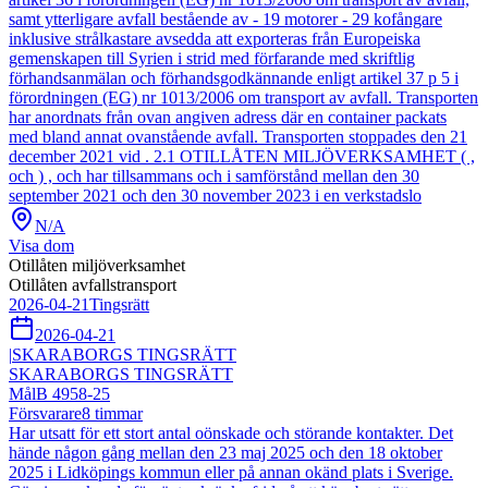
samt ytterligare avfall bestående av - 19 motorer - 29 kofångare
inklusive strålkastare avsedda att exporteras från Europeiska
gemenskapen till Syrien i strid med förfarande med skriftlig
förhandsanmälan och förhandsgodkännande enligt artikel 37 p 5 i
förordningen (EG) nr 1013/2006 om transport av avfall. Transporten
har anordnats från ovan angiven adress där en container packats
med bland annat ovanstående avfall. Transporten stoppades den 21
december 2021 vid . 2.1 OTILLÅTEN MILJÖVERKSAMHET ( ,
och ) , och har tillsammans och i samförstånd mellan den 30
september 2021 och den 30 november 2023 i en verkstadslo
N/A
Visa dom
Otillåten miljöverksamhet
Otillåten avfallstransport
2026-04-21
Tingsrätt
2026-04-21
|
SKARABORGS TINGSRÄTT
SKARABORGS TINGSRÄTT
Mål
B 4958-25
Försvarare
8
timmar
Har utsatt för ett stort antal oönskade och störande kontakter. Det
hände någon gång mellan den 23 maj 2025 och den 18 oktober
2025 i Lidköpings kommun eller på annan okänd plats i Sverige.