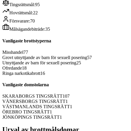
Tingsrättsmål:
95
Hovrättsmål:
22
Försvarare:
70
Målsägandebiträde:
35
Vanligaste brottstyperna
Misshandel
77
Grovt utnyttjande av barn för sexuell posering
57
Utnyttjande av barn för sexuell posering
25
Ofredande
18
Ringa narkotikabrott
16
Vanligaste domstolarna
SKARABORGS TINGSRÄTT
107
VÄNERSBORGS TINGSRÄTT
1
VÄSTMANLANDS TINGSRÄTT
1
ÖREBRO TINGSRÄTT
1
JÖNKÖPINGS TINGSRÄTT
1
Urval av brottmålsdomar