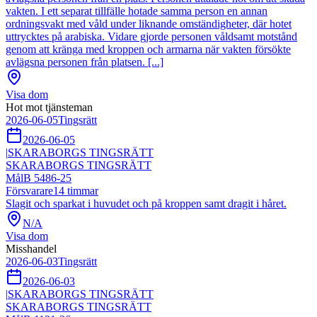
vakten. I ett separat tillfälle hotade samma person en annan
ordningsvakt med våld under liknande omständigheter, där hotet
uttrycktes på arabiska. Vidare gjorde personen våldsamt motstånd
genom att kränga med kroppen och armarna när vakten försökte
avlägsna personen från platsen. [...]
Visa dom
Hot mot tjänsteman
2026-06-05
Tingsrätt
2026-06-05
|
SKARABORGS TINGSRÄTT
SKARABORGS TINGSRÄTT
Mål
B 5486-25
Försvarare
14
timmar
Slagit och sparkat i huvudet och på kroppen samt dragit i håret.
N/A
Visa dom
Misshandel
2026-06-03
Tingsrätt
2026-06-03
|
SKARABORGS TINGSRÄTT
SKARABORGS TINGSRÄTT