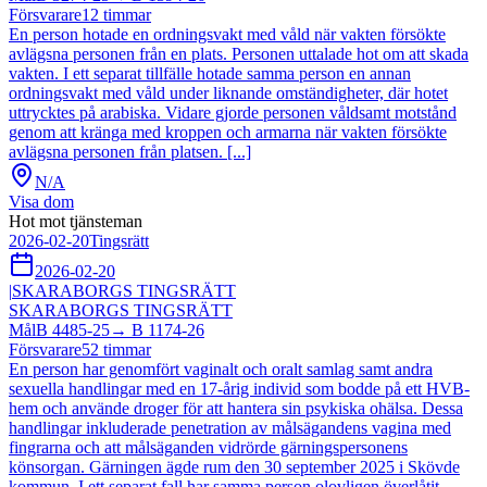
Försvarare
12
timmar
En person hotade en ordningsvakt med våld när vakten försökte
avlägsna personen från en plats. Personen uttalade hot om att skada
vakten. I ett separat tillfälle hotade samma person en annan
ordningsvakt med våld under liknande omständigheter, där hotet
uttrycktes på arabiska. Vidare gjorde personen våldsamt motstånd
genom att kränga med kroppen och armarna när vakten försökte
avlägsna personen från platsen. [...]
N/A
Visa dom
Hot mot tjänsteman
2026-02-20
Tingsrätt
2026-02-20
|
SKARABORGS TINGSRÄTT
SKARABORGS TINGSRÄTT
Mål
B 4485-25
→
B 1174-26
Försvarare
52
timmar
En person har genomfört vaginalt och oralt samlag samt andra
sexuella handlingar med en 17-årig individ som bodde på ett HVB-
hem och använde droger för att hantera sin psykiska ohälsa. Dessa
handlingar inkluderade penetration av målsägandens vagina med
fingrarna och att målsäganden vidrörde gärningspersonens
könsorgan. Gärningen ägde rum den 30 september 2025 i Skövde
kommun. I ett separat fall har samma person olovligen överlåtit