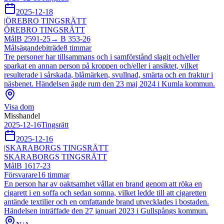
2025-12-18
|
ÖREBRO TINGSRÄTT
ÖREBRO TINGSRÄTT
Mål
B 2591-25
→
B 353-26
Målsägandebiträde
8
timmar
Tre personer har tillsammans och i samförstånd slagit och/eller
sparkat en annan person på kroppen och/eller i ansiktet, vilket
resulterade i sårskada, blåmärken, svullnad, smärta och en fraktur i
näsbenet. Händelsen ägde rum den 23 maj 2024 i Kumla kommun.
Visa dom
Misshandel
2025-12-16
Tingsrätt
2025-12-16
|
SKARABORGS TINGSRÄTT
SKARABORGS TINGSRÄTT
Mål
B 1617-23
Försvarare
16
timmar
En person har av oaktsamhet vållat en brand genom att röka en
cigarett i en soffa och sedan somna, vilket ledde till att cigaretten
antände textilier och en omfattande brand utvecklades i bostaden.
Händelsen inträffade den 27 januari 2023 i Gullspångs kommun.