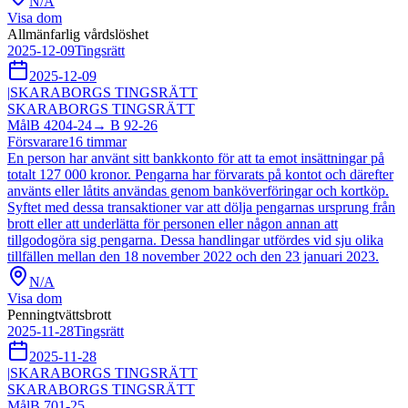
N/A
Visa dom
Allmänfarlig vårdslöshet
2025-12-09
Tingsrätt
2025-12-09
|
SKARABORGS TINGSRÄTT
SKARABORGS TINGSRÄTT
Mål
B 4204-24
→
B 92-26
Försvarare
16
timmar
En person har använt sitt bankkonto för att ta emot insättningar på
totalt 127 000 kronor. Pengarna har förvarats på kontot och därefter
använts eller låtits användas genom banköverföringar och kortköp.
Syftet med dessa transaktioner var att dölja pengarnas ursprung från
brott eller att underlätta för personen eller någon annan att
tillgodogöra sig pengarna. Dessa handlingar utfördes vid sju olika
tillfällen mellan den 18 november 2022 och den 23 januari 2023.
N/A
Visa dom
Penningtvättsbrott
2025-11-28
Tingsrätt
2025-11-28
|
SKARABORGS TINGSRÄTT
SKARABORGS TINGSRÄTT
Mål
B 701-25