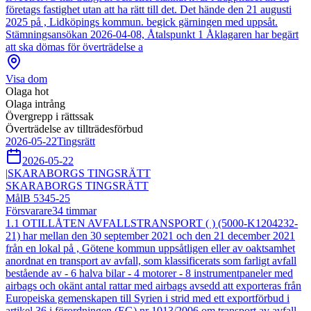
företags fastighet utan att ha rätt till det. Det hände den 21 augusti
2025 på , Lidköpings kommun. begick gärningen med uppsåt.
Stämningsansökan 2026-04-08, Åtalspunkt 1 Åklagaren har begärt
att ska dömas för överträdelse a
Visa dom
Olaga hot
Olaga intrång
Övergrepp i rättssak
Överträdelse av tillträdesförbud
2026-05-22
Tingsrätt
2026-05-22
|
SKARABORGS TINGSRÄTT
SKARABORGS TINGSRÄTT
Mål
B 5345-25
Försvarare
34
timmar
1.1 OTILLÅTEN AVFALLSTRANSPORT ( ) (5000-K1204232-
21) har mellan den 30 september 2021 och den 21 december 2021
från en lokal på , Götene kommun uppsåtligen eller av oaktsamhet
anordnat en transport av avfall, som klassificerats som farligt avfall
bestående av - 6 halva bilar - 4 motorer - 8 instrumentpaneler med
airbags och okänt antal rattar med airbags avsedd att exporteras från
Europeiska gemenskapen till Syrien i strid med ett exportförbud i
artikel 36 i förordningen (EG) nr 1013/2006 om transport av avfall,