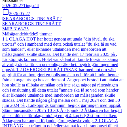
Misshandel
2026-05-27
Tingsrätt
2026-05-27
|
SKARABORGS TINGSRÄTT
SKARABORGS TINGSRÄTT
Mål
B 3168-25
Målsägandebiträde
9
timmar
1.1 OLAGA HOT har hotat genom att uttala "din jävel, du ska
utrotas" och i samband med detta också uttalat "du ska få se vad
som händer", eller liknande uttalanden med innebörden att
målsäganden skulle skadas. Det hände den 17 februari 2025 på ,
Lidköpings kommun. Hotet var sådant att kunde förväntas känna
allvarlig rädsla för sin personliga säkerhet. begick gärningen med
uppsåt. 1.2 ÖVERGREPP I RÄTTSSAK har med hot om våld
angripit för att hon gjort en polisanmälan och för att hindra henne
från att avge utsaga hos en domstol. Angreppet bestod i att uttalat att
hon skulle ta tillbaka anmälan och inte säga något på rättegången
och i anslutning till detta uttalat "annars ska få se vad som händer"
eller liknande uttalande med innebörden att målsäganden skulle
skadas. Det hände någon gång mellan den 1 maj 2024 och den 30
juni 2024 på , Lidköpings kommun. begick gärningen med uppsåt.
Stämningsansökan 2025-10-30, Åtalspunkt 2 Åklagaren har begärt
att ska dömas för olaga intrång enligt 4 kap 6 § 2 st brottsbalken.
Åklagaren har angett följande gärningsbeskrivning. 2.1 OLAGA
INTRÅNG har trängt in och/eller stannat kvar i trapphuset till ett