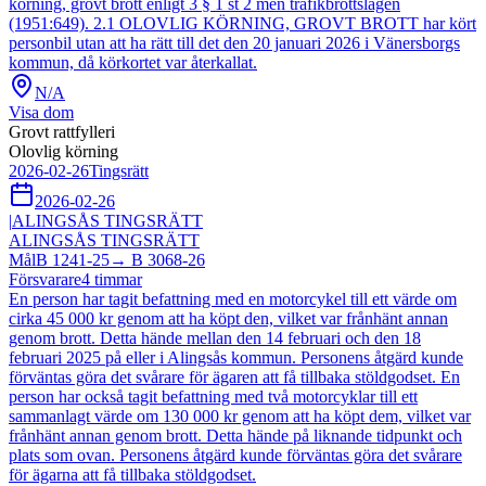
körning, grovt brott enligt 3 § 1 st 2 men trafikbrottslagen
(1951:649). 2.1 OLOVLIG KÖRNING, GROVT BROTT har kört
personbil utan att ha rätt till det den 20 januari 2026 i Vänersborgs
kommun, då körkortet var återkallat.
N/A
Visa dom
Grovt rattfylleri
Olovlig körning
2026-02-26
Tingsrätt
2026-02-26
|
ALINGSÅS TINGSRÄTT
ALINGSÅS TINGSRÄTT
Mål
B 1241-25
→
B 3068-26
Försvarare
4
timmar
En person har tagit befattning med en motorcykel till ett värde om
cirka 45 000 kr genom att ha köpt den, vilket var frånhänt annan
genom brott. Detta hände mellan den 14 februari och den 18
februari 2025 på eller i Alingsås kommun. Personens åtgärd kunde
förväntas göra det svårare för ägaren att få tillbaka stöldgodset. En
person har också tagit befattning med två motorcyklar till ett
sammanlagt värde om 130 000 kr genom att ha köpt dem, vilket var
frånhänt annan genom brott. Detta hände på liknande tidpunkt och
plats som ovan. Personens åtgärd kunde förväntas göra det svårare
för ägarna att få tillbaka stöldgodset.