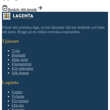
Beskriv ditt ärende
Förstå ditt juridiska läge, se hur liknande fall har bedömts och hitta
rätt jurist. Byggt på en miljon svenska avgöranden.
Tjänster
Tvist
Brottmål
Hitta jurist
Företagstvist
Kör rättegång
Sök domar
Lagenta
Guider
Nyheter
För jurister
Om oss
Kontakt