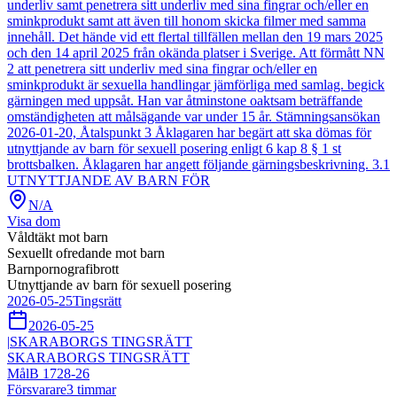
underliv samt penetrera sitt underliv med sina fingrar och/eller en
sminkprodukt samt att även till honom skicka filmer med samma
innehåll. Det hände vid ett flertal tillfällen mellan den 19 mars 2025
och den 14 april 2025 från okända platser i Sverige. Att förmått NN
2 att penetrera sitt underliv med sina fingrar och/eller en
sminkprodukt är sexuella handlingar jämförliga med samlag. begick
gärningen med uppsåt. Han var åtminstone oaktsam beträffande
omständigheten att målsägande var under 15 år. Stämningsansökan
2026-01-20, Åtalspunkt 3 Åklagaren har begärt att ska dömas för
utnyttjande av barn för sexuell posering enligt 6 kap 8 § 1 st
brottsbalken. Åklagaren har angett följande gärningsbeskrivning. 3.1
UTNYTTJANDE AV BARN FÖR
N/A
Visa dom
Våldtäkt mot barn
Sexuellt ofredande mot barn
Barnpornografibrott
Utnyttjande av barn för sexuell posering
2026-05-25
Tingsrätt
2026-05-25
|
SKARABORGS TINGSRÄTT
SKARABORGS TINGSRÄTT
Mål
B 1728-26
Försvarare
3
timmar