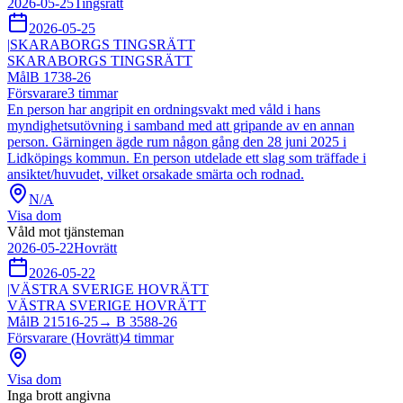
2026-05-25
Tingsrätt
2026-05-25
|
SKARABORGS TINGSRÄTT
SKARABORGS TINGSRÄTT
Mål
B 1738-26
Försvarare
3
timmar
En person har angripit en ordningsvakt med våld i hans
myndighetsutövning i samband med att gripande av en annan
person. Gärningen ägde rum någon gång den 28 juni 2025 i
Lidköpings kommun. En person utdelade ett slag som träffade i
ansiktet/huvudet, vilket orsakade smärta och rodnad.
N/A
Visa dom
Våld mot tjänsteman
2026-05-22
Hovrätt
2026-05-22
|
VÄSTRA SVERIGE HOVRÄTT
VÄSTRA SVERIGE HOVRÄTT
Mål
B 21516-25
→
B 3588-26
Försvarare (Hovrätt)
4
timmar
Visa dom
Inga brott angivna