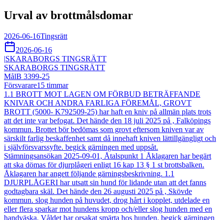
Urval av brottmålsdomar
2026-06-16
Tingsrätt
2026-06-16
|
SKARABORGS TINGSRÄTT
SKARABORGS TINGSRÄTT
Mål
B 3399-25
Försvarare
15
timmar
1.1 BROTT MOT LAGEN OM FÖRBUD BETRÄFFANDE
KNIVAR OCH ANDRA FARLIGA FÖREMÅL, GROVT
BROTT (5000- K792509-25) har haft en kniv på allmän plats trots
att det inte var befogat. Det hände den 18 juli 2025 på , Falköpings
kommun. Brottet bör bedömas som grovt eftersom kniven var av
särskilt farlig beskaffenhet samt då innehaft kniven lättillgängligt och
i självförsvarssyfte. begick gärningen med uppsåt.
Stämningsansökan 2025-09-01, Åtalspunkt 1 Åklagaren har begärt
att ska dömas för djurplågeri enligt 16 kap 13 § 1 st brottsbalken.
Åklagaren har angett följande gärningsbeskrivning. 1.1
DJURPLÅGERI har utsatt sin hund för lidande utan att det fanns
godtagbara skäl. Det hände den 26 augusti 2025 på , Skövde
kommun. slog hunden på huvudet, drog hårt i kopplet, utdelade en
eller flera sparkar mot hundens kropp och/eller slog hunden med en
handväska. Våldet har orsakat smärta hos hunden. begick gärningen