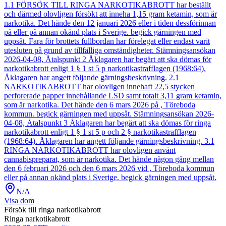
1.1 FÖRSÖK TILL RINGA NARKOTIKABROTT har beställt
och därmed olovligen försökt att inneha 1,15 gram ketamin, som är
narkotika. Det hände den 12 januari 2026 eller i tiden dessförinnan
på eller på annan okänd plats i Sverige. begick gärningen med
uppsåt. Fara för brottets fullbordan har förelegat eller endast varit
utesluten på grund av tillfälliga omständigheter. Stämningsansökan
2026-04-08, Åtalspunkt 2 Åklagaren har begärt att ska dömas för
narkotikabrott enligt 1 § 1 st 5 p narkotikastrafflagen (1968:64).
Åklagaren har angett följande gärningsbeskrivning. 2.1
NARKOTIKABROTT har olovligen innehaft 22,5 stycken
perforerade papper innehållande LSD samt totalt 3,11 gram ketamin,
som är narkotika. Det hände den 6 mars 2026 på , Töreboda
kommun. begick gärningen med uppsåt. Stämningsansökan 2026-
04-08, Åtalspunkt 3 Åklagaren har begärt att ska dömas för ringa
narkotikabrott enligt 1 § 1 st 5 p och 2 § narkotikastrafflagen
(1968:64). Åklagaren har angett följande gärningsbeskrivning. 3.1
RINGA NARKOTIKABROTT har olovligen använt
cannabispreparat, som är narkotika. Det hände någon gång mellan
den 6 februari 2026 och den 6 mars 2026 vid , Töreboda kommun
eller på annan okänd plats i Sverige. begick gärningen med uppsåt.
N/A
Visa dom
Försök till ringa narkotikabrott
Ringa narkotikabrott