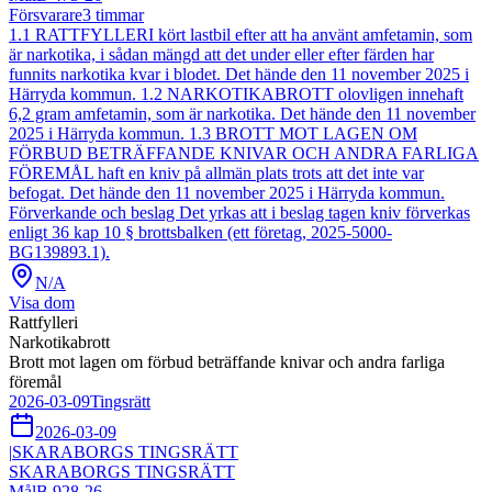
Försvarare
3
timmar
1.1 RATTFYLLERI kört lastbil efter att ha använt amfetamin, som
är narkotika, i sådan mängd att det under eller efter färden har
funnits narkotika kvar i blodet. Det hände den 11 november 2025 i
Härryda kommun. 1.2 NARKOTIKABROTT olovligen innehaft
6,2 gram amfetamin, som är narkotika. Det hände den 11 november
2025 i Härryda kommun. 1.3 BROTT MOT LAGEN OM
FÖRBUD BETRÄFFANDE KNIVAR OCH ANDRA FARLIGA
FÖREMÅL haft en kniv på allmän plats trots att det inte var
befogat. Det hände den 11 november 2025 i Härryda kommun.
Förverkande och beslag Det yrkas att i beslag tagen kniv förverkas
enligt 36 kap 10 § brottsbalken (ett företag, 2025-5000-
BG139893.1).
N/A
Visa dom
Rattfylleri
Narkotikabrott
Brott mot lagen om förbud beträffande knivar och andra farliga
föremål
2026-03-09
Tingsrätt
2026-03-09
|
SKARABORGS TINGSRÄTT
SKARABORGS TINGSRÄTT
Mål
B 928-26