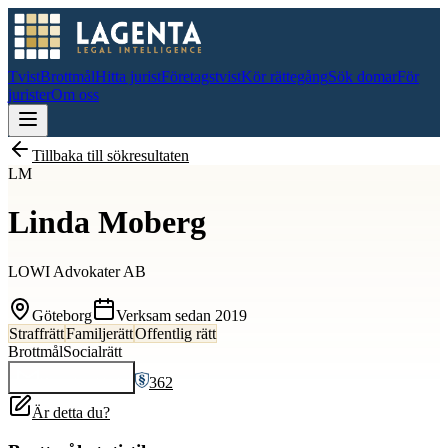
Tvist
Brottmål
Hitta jurist
Företagstvist
Kör rättegång
Sök domar
För
jurister
Om oss
Tillbaka till sökresultaten
LM
Linda Moberg
LOWI Advokater AB
Göteborg
Verksam sedan
2019
Straffrätt
Familjerätt
Offentlig rätt
Brottmål
Socialrätt
362
Kontakta
Linda
Är detta du?