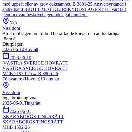
med uppsåt eller av grov oaktsamhet. B 3881-25 Ansvarsyrkande i
andra hand BROTT MOT DJURSKYDDSLAGEN har i vart fall
genom ovan beskrivet agerande agat hunden .
N/A
Visa dom
Brott mot lagen om förbud beträffande knivar och andra farliga
föremål
Djurplågeri
2026-06-10
Hovrätt
2026-06-10
|
VÄSTRA SVERIGE HOVRÄTT
VÄSTRA SVERIGE HOVRÄTT
Mål
B 21979-25
→
B 3866-26
Försvarare (Hovrätt)
10
timmar
Visa dom
Inga brott angivna
2026-06-01
Tingsrätt
2026-06-01
|
SKARABORGS TINGSRÄTT
SKARABORGS TINGSRÄTT
Mål
B 1532-26