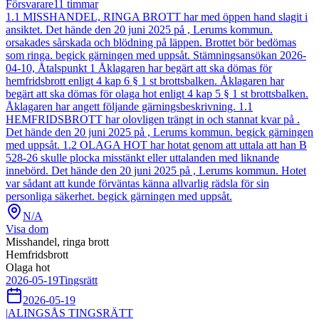
Försvarare
11
timmar
1.1 MISSHANDEL, RINGA BROTT har med öppen hand slagit i
ansiktet. Det hände den 20 juni 2025 på , Lerums kommun.
orsakades sårskada och blödning på läppen. Brottet bör bedömas
som ringa. begick gärningen med uppsåt. Stämningsansökan 2026-
04-10, Åtalspunkt 1 Åklagaren har begärt att ska dömas för
hemfridsbrott enligt 4 kap 6 § 1 st brottsbalken. Åklagaren har
begärt att ska dömas för olaga hot enligt 4 kap 5 § 1 st brottsbalken.
Åklagaren har angett följande gärningsbeskrivning. 1.1
HEMFRIDSBROTT har olovligen trängt in och stannat kvar på .
Det hände den 20 juni 2025 på , Lerums kommun. begick gärningen
med uppsåt. 1.2 OLAGA HOT har hotat genom att uttala att han B
528-26 skulle plocka misstänkt eller uttalanden med liknande
innebörd. Det hände den 20 juni 2025 på , Lerums kommun. Hotet
var sådant att kunde förväntas känna allvarlig rädsla för sin
personliga säkerhet. begick gärningen med uppsåt.
N/A
Visa dom
Misshandel, ringa brott
Hemfridsbrott
Olaga hot
2026-05-19
Tingsrätt
2026-05-19
|
ALINGSÅS TINGSRÄTT