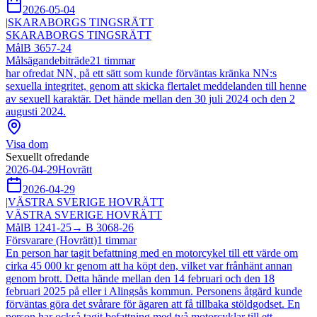
2026-05-04
|
SKARABORGS TINGSRÄTT
SKARABORGS TINGSRÄTT
Mål
B 3657-24
Målsägandebiträde
21
timmar
har ofredat NN, på ett sätt som kunde förväntas kränka NN:s
sexuella integritet, genom att skicka flertalet meddelanden till henne
av sexuell karaktär. Det hände mellan den 30 juli 2024 och den 2
augusti 2024.
Visa dom
Sexuellt ofredande
2026-04-29
Hovrätt
2026-04-29
|
VÄSTRA SVERIGE HOVRÄTT
VÄSTRA SVERIGE HOVRÄTT
Mål
B 1241-25
→
B 3068-26
Försvarare (Hovrätt)
1
timmar
En person har tagit befattning med en motorcykel till ett värde om
cirka 45 000 kr genom att ha köpt den, vilket var frånhänt annan
genom brott. Detta hände mellan den 14 februari och den 18
februari 2025 på eller i Alingsås kommun. Personens åtgärd kunde
förväntas göra det svårare för ägaren att få tillbaka stöldgodset. En
person har också tagit befattning med två motorcyklar till ett