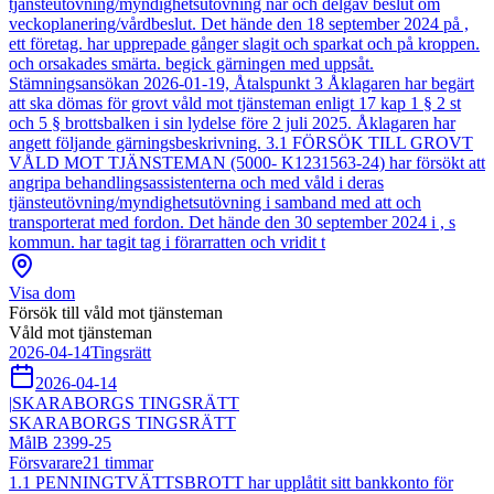
tjänsteutövning/myndighetsutövning när och delgav beslut om
veckoplanering/vårdbeslut. Det hände den 18 september 2024 på ,
ett företag. har upprepade gånger slagit och sparkat och på kroppen.
och orsakades smärta. begick gärningen med uppsåt.
Stämningsansökan 2026-01-19, Åtalspunkt 3 Åklagaren har begärt
att ska dömas för grovt våld mot tjänsteman enligt 17 kap 1 § 2 st
och 5 § brottsbalken i sin lydelse före 2 juli 2025. Åklagaren har
angett följande gärningsbeskrivning. 3.1 FÖRSÖK TILL GROVT
VÅLD MOT TJÄNSTEMAN (5000- K1231563-24) har försökt att
angripa behandlingsassistenterna och med våld i deras
tjänsteutövning/myndighetsutövning i samband med att och
transporterat med fordon. Det hände den 30 september 2024 i , s
kommun. har tagit tag i förarratten och vridit t
Visa dom
Försök till våld mot tjänsteman
Våld mot tjänsteman
2026-04-14
Tingsrätt
2026-04-14
|
SKARABORGS TINGSRÄTT
SKARABORGS TINGSRÄTT
Mål
B 2399-25
Försvarare
21
timmar
1.1 PENNINGTVÄTTSBROTT har upplåtit sitt bankkonto för