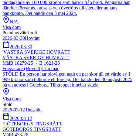
mottagande av 100 000 kronor som härrör från brott. Pengarna har
därefter förvarats, omsatts och överförts till eget eller annans
bankkonto. Det hände den 5 maj 2024.
N/A
Visa dom
Penningtvättsbrott
2026-03-30
Hovrätt
2026-03-30
|
VÄSTRA SVERIGE HOVRÄTT
VÄSTRA SVERIGE HOVRÄTT
Mål
B 18279-25
→
B 1621-26
Försvarare (Hovrätt)
1
timmar
STÖLD En person har olovligen tagit ett par skor till ett värde av 1
999 kronor som tillhörde ett företag. Det hände den 30 augusti 2025
på en adress i Göteborg. Tillgreppet innebar skada.
Visa dom
Stöld
2026-03-12
Tingsrätt
2026-03-12
|
GÖTEBORGS TINGSRÄTT
GÖTEBORGS TINGSRÄTT
Mål
B 473-26