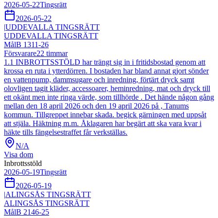
2026-05-22
Tingsrätt
2026-05-22
|
UDDEVALLA TINGSRÄTT
UDDEVALLA TINGSRÄTT
Mål
B 1311-26
Försvarare
22
timmar
1.1 INBROTTSSTÖLD har trängt sig in i fritidsbostad genom att
krossa en ruta i ytterdörren. I bostaden har bland annat gjort sönder
en vattenpump, dammsugare och inredning, förtärt dryck samt
olovligen tagit kläder, accessoarer, heminredning, mat och dryck till
ett okänt men inte ringa värde, som tillhörde . Det hände någon gång
mellan den 18 april 2026 och den 19 april 2026 på , Tanums
kommun. Tillgreppet innebar skada. begick gärningen med uppsåt
att stjäla. Häktning m.m. Åklagaren har begärt att ska vara kvar i
häkte tills fängelsestraffet får verkställas.
N/A
Visa dom
Inbrottsstöld
2026-05-19
Tingsrätt
2026-05-19
|
ALINGSÅS TINGSRÄTT
ALINGSÅS TINGSRÄTT
Mål
B 2146-25