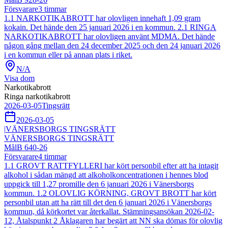
Försvarare
3
timmar
1.1 NARKOTIKABROTT har olovligen innehaft 1,09 gram
kokain. Det hände den 25 januari 2026 i en kommun. 2.1 RINGA
NARKOTIKABROTT har olovligen använt MDMA. Det hände
någon gång mellan den 24 december 2025 och den 24 januari 2026
i en kommun eller på annan plats i riket.
N/A
Visa dom
Narkotikabrott
Ringa narkotikabrott
2026-03-05
Tingsrätt
2026-03-05
|
VÄNERSBORGS TINGSRÄTT
VÄNERSBORGS TINGSRÄTT
Mål
B 640-26
Försvarare
4
timmar
1.1 GROVT RATTFYLLERI har kört personbil efter att ha intagit
alkohol i sådan mängd att alkoholkoncentrationen i hennes blod
uppgick till 1,27 promille den 6 januari 2026 i Vänersborgs
kommun. 1.2 OLOVLIG KÖRNING, GROVT BROTT har kört
personbil utan att ha rätt till det den 6 januari 2026 i Vänersborgs
kommun, då körkortet var återkallat. Stämningsansökan 2026-02-
12, Åtalspunkt 2 Åklagaren har begärt att NN ska dömas för olovlig