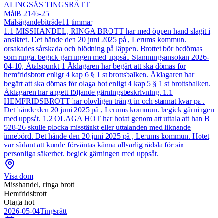
ALINGSÅS TINGSRÄTT
Mål
B 2146-25
Målsägandebiträde
11
timmar
1.1 MISSHANDEL, RINGA BROTT har med öppen hand slagit i
ansiktet. Det hände den 20 juni 2025 på , Lerums kommun.
orsakades sårskada och blödning på läppen. Brottet bör bedömas
som ringa. begick gärningen med uppsåt. Stämningsansökan 2026-
04-10, Åtalspunkt 1 Åklagaren har begärt att ska dömas för
hemfridsbrott enligt 4 kap 6 § 1 st brottsbalken. Åklagaren har
begärt att ska dömas för olaga hot enligt 4 kap 5 § 1 st brottsbalken.
Åklagaren har angett följande gärningsbeskrivning. 1.1
HEMFRIDSBROTT har olovligen trängt in och stannat kvar på .
Det hände den 20 juni 2025 på , Lerums kommun. begick gärningen
med uppsåt. 1.2 OLAGA HOT har hotat genom att uttala att han B
528-26 skulle plocka misstänkt eller uttalanden med liknande
innebörd. Det hände den 20 juni 2025 på , Lerums kommun. Hotet
var sådant att kunde förväntas känna allvarlig rädsla för sin
personliga säkerhet. begick gärningen med uppsåt.
Visa dom
Misshandel, ringa brott
Hemfridsbrott
Olaga hot
2026-05-04
Tingsrätt