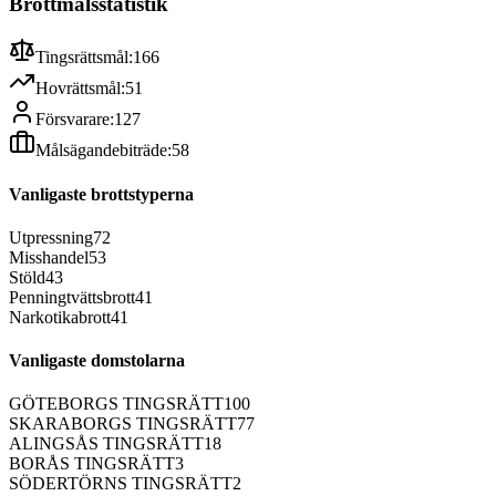
Brottmålsstatistik
Tingsrättsmål:
166
Hovrättsmål:
51
Försvarare:
127
Målsägandebiträde:
58
Vanligaste brottstyperna
Utpressning
72
Misshandel
53
Stöld
43
Penningtvättsbrott
41
Narkotikabrott
41
Vanligaste domstolarna
GÖTEBORGS TINGSRÄTT
100
SKARABORGS TINGSRÄTT
77
ALINGSÅS TINGSRÄTT
18
BORÅS TINGSRÄTT
3
SÖDERTÖRNS TINGSRÄTT
2