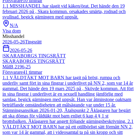
Försvarare
10
timmar
1.1 MISSHANDEL har slagit vid käken/örat. Det hände den 19
februari 2026 på , Skara kommun. orsakades smärta, rodnad och
svullnad. begick gärningen med uppsåt.
N/A
Visa dom
Misshandel
2026-05-26
Tingsrätt
2026-05-26
|
SKARABORGS TINGSRÄTT
SKARABORGS TINGSRÄTT
Mål
B 2196-25
Försvarare
41
timmar
1.1 VÅLDTÄKT MOT BARN har tagit på bröst, rumpa och
underliv samt fört in sina fingrar i underlivet på NN 2, som var 14 år
gammal. Det hände den 19 mars 2025 på , Skövde kommun. Att fört
in sina fingrar i underlivet är en sexuell handling jämförlig med
samlag. begick gärningen med uppsåt. Han var åtminstone oaktsam
beträffande omständigheten att målsägande var under 15 år.
Stämningsansökan 2026-01-20, Åtalspunkt 2 Åklagaren har begärt
att ska dömas för våldtäkt mot barn enligt 6 kap 4 § 1 st
brottsbalken. Åklagaren har angett följande gärningsbeskrivning. 2.1
VÅLDTÄKT MOT BARN har på ett otillbörligt sätt förmått NN 2,
som var 14 år gammal, att i videosamtal ta på sin kropp och sitt