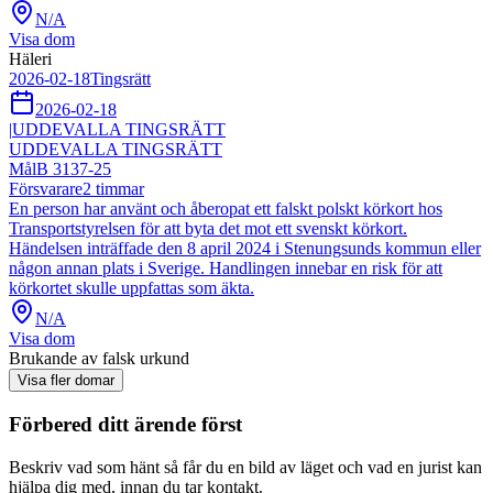
N/A
Visa dom
Häleri
2026-02-18
Tingsrätt
2026-02-18
|
UDDEVALLA TINGSRÄTT
UDDEVALLA TINGSRÄTT
Mål
B 3137-25
Försvarare
2
timmar
En person har använt och åberopat ett falskt polskt körkort hos
Transportstyrelsen för att byta det mot ett svenskt körkort.
Händelsen inträffade den 8 april 2024 i Stenungsunds kommun eller
någon annan plats i Sverige. Handlingen innebar en risk för att
körkortet skulle uppfattas som äkta.
N/A
Visa dom
Brukande av falsk urkund
Visa fler domar
Förbered ditt ärende först
Beskriv vad som hänt så får du en bild av läget och vad en jurist kan
hjälpa dig med, innan du tar kontakt.