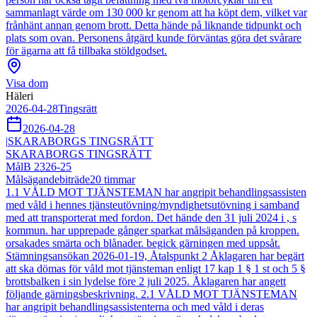
sammanlagt värde om 130 000 kr genom att ha köpt dem, vilket var
frånhänt annan genom brott. Detta hände på liknande tidpunkt och
plats som ovan. Personens åtgärd kunde förväntas göra det svårare
för ägarna att få tillbaka stöldgodset.
Visa dom
Häleri
2026-04-28
Tingsrätt
2026-04-28
|
SKARABORGS TINGSRÄTT
SKARABORGS TINGSRÄTT
Mål
B 2326-25
Målsägandebiträde
20
timmar
1.1 VÅLD MOT TJÄNSTEMAN har angripit behandlingsassisten
med våld i hennes tjänsteutövning/myndighetsutövning i samband
med att transporterat med fordon. Det hände den 31 juli 2024 i , s
kommun. har upprepade gånger sparkat målsäganden på kroppen.
orsakades smärta och blånader. begick gärningen med uppsåt.
Stämningsansökan 2026-01-19, Åtalspunkt 2 Åklagaren har begärt
att ska dömas för våld mot tjänsteman enligt 17 kap 1 § 1 st och 5 §
brottsbalken i sin lydelse före 2 juli 2025. Åklagaren har angett
följande gärningsbeskrivning. 2.1 VÅLD MOT TJÄNSTEMAN
har angripit behandlingsassistenterna och med våld i deras