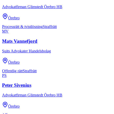
Advokatfirman Glimstedt Örebro HB
Örebro
Processrätt & tvistlösning
Straffrätt
MV
Mats Vannefjord
Suits Advokater Handelsbolag
Örebro
Offentlig rätt
Straffrätt
PS
Peter Sivenius
Advokatfirman Glimstedt Örebro HB
Örebro