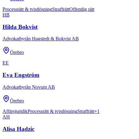
Processrätt & tvistlösning
Straffrätt
Offentlig rätt
HB
Hilda Bokvist
Advokatbyrån Hagstedt & Bokvist AB
Örebro
EE
Eva Engström
Advokatbyrån Novum AB
Örebro
Affärsjuridik
Processrätt & tvistlösning
Straffrätt
+
1
AH
Alisa Hadzic