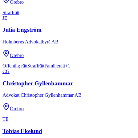
Örebro
Straffrätt
JE
Julia Engström
Holmbergs Advokatbyrå AB
Örebro
Offentlig rätt
Straffrätt
Familjerätt
+
1
CG
Christopher Gyllenhammar
Advokat Christopher Gyllenhammar AB
Örebro
TE
Tobias Ekelund