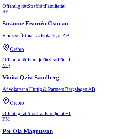
Offentlig rätt
Straffrätt
Familjerätt
SF
Susanne Franzén Östman
Franzén Östman Advokatbyrå AB
Örebro
Offentlig rätt
Familjerätt
Straffrätt
+
1
VQ
Vinita Qvist Sandberg
Advokaterna Hurtig & Partners Bergslagen AB
Örebro
Offentlig rätt
Straffrätt
Familjerätt
+
1
PM
Per-Ola Magnusson