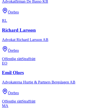
Advokatfirman De Basso KB
Örebro
RL
Richard Larsson
Advokat Richard Larsson AB
Örebro
Offentlig rätt
Straffrätt
EO
Emil Olors
Advokaterna Hurtig & Partners Bergslagen AB
Örebro
Offentlig rätt
Straffrätt
MA