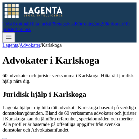
Tvist
Brottmål
Hitta jurist
Företagstvist
Kör rättegång
Sök domar
För
jurister
Om oss
Lagenta
/
Advokater
/
Karlskoga
Advokater i
Karlskoga
60 advokater och jurister verksamma i Karlskoga. Hitta rätt juridisk
hjälp nära dig.
Juridisk hjälp i
Karlskoga
Lagenta hjälper dig hitta rätt advokat i
Karlskoga
baserat på verkliga
domstolsavgöranden.
Bland de
60
verksamma advokater och jurister
i
Karlskoga
kan du jämföra erfarenhet, specialområden och meriter.
Alla profiler är baserade på offentliga uppgifter från svenska
domstolar och Advokatsamfundet.