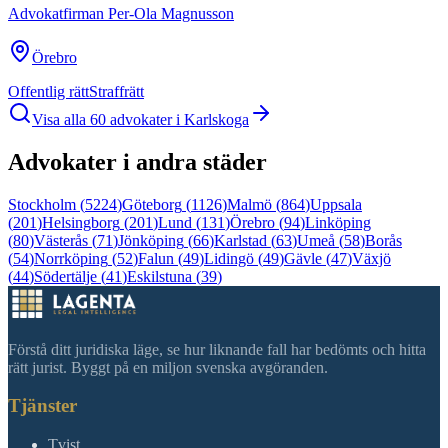
Advokatfirman Per-Ola Magnusson
Örebro
Offentlig rätt
Straffrätt
Visa alla
60
advokater i
Karlskoga
Advokater i andra städer
Stockholm
(
5224
)
Göteborg
(
1126
)
Malmö
(
864
)
Uppsala
(
201
)
Helsingborg
(
201
)
Lund
(
131
)
Örebro
(
94
)
Linköping
(
80
)
Västerås
(
71
)
Jönköping
(
66
)
Karlstad
(
63
)
Umeå
(
58
)
Borås
(
54
)
Norrköping
(
52
)
Falun
(
49
)
Lidingö
(
49
)
Gävle
(
47
)
Växjö
(
44
)
Södertälje
(
41
)
Eskilstuna
(
39
)
Förstå ditt juridiska läge, se hur liknande fall har bedömts och hitta
rätt jurist. Byggt på en miljon svenska avgöranden.
Tjänster
Tvist