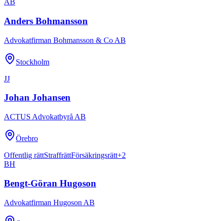
AB
Anders Bohmansson
Advokatfirman Bohmansson & Co AB
Stockholm
JJ
Johan Johansen
ACTUS Advokatbyrå AB
Örebro
Offentlig rätt
Straffrätt
Försäkringsrätt
+
2
BH
Bengt-Göran Hugoson
Advokatfirman Hugoson AB