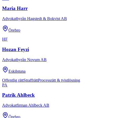
Maria Harr
Advokatbyrån Hagstedt & Bokvist AB
Örebro
HF
Hozan Feyzi
Advokatbyrån Novum AB
Eskilstuna
Offentlig rätt
Straffrätt
Processrätt & tvistlösning
PA
Patrik Ahlbeck
Advokatfirman Ahlbeck AB
Örebro