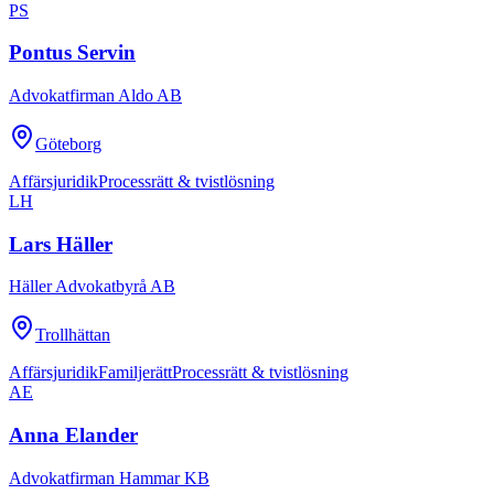
PS
Pontus Servin
Advokatfirman Aldo AB
Göteborg
Affärsjuridik
Processrätt & tvistlösning
LH
Lars Häller
Häller Advokatbyrå AB
Trollhättan
Affärsjuridik
Familjerätt
Processrätt & tvistlösning
AE
Anna Elander
Advokatfirman Hammar KB