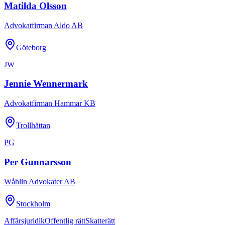
Matilda Olsson
Advokatfirman Aldo AB
Göteborg
JW
Jennie Wennermark
Advokatfirman Hammar KB
Trollhättan
PG
Per Gunnarsson
Wåhlin Advokater AB
Stockholm
Affärsjuridik
Offentlig rätt
Skatterätt