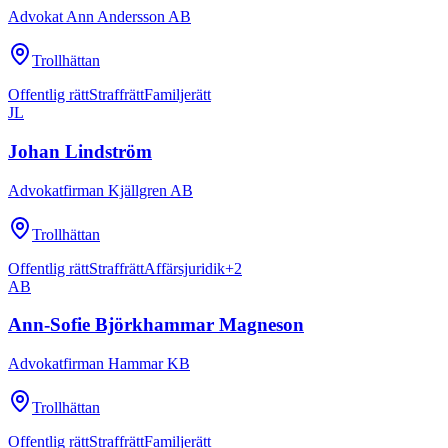
Advokat Ann Andersson AB
Trollhättan
Offentlig rätt
Straffrätt
Familjerätt
JL
Johan Lindström
Advokatfirman Kjällgren AB
Trollhättan
Offentlig rätt
Straffrätt
Affärsjuridik
+
2
AB
Ann-Sofie Björkhammar Magneson
Advokatfirman Hammar KB
Trollhättan
Offentlig rätt
Straffrätt
Familjerätt