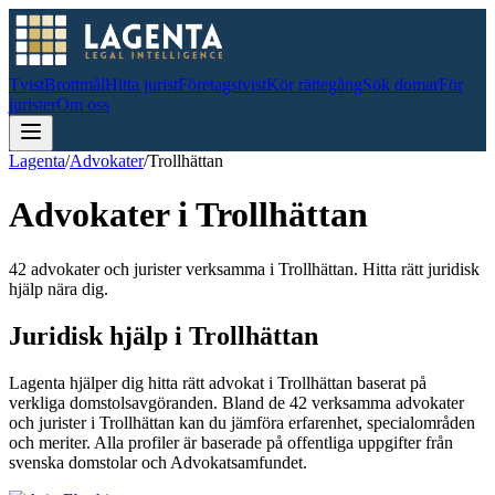
Tvist
Brottmål
Hitta jurist
Företagstvist
Kör rättegång
Sök domar
För
jurister
Om oss
Lagenta
/
Advokater
/
Trollhättan
Advokater i
Trollhättan
42 advokater och jurister verksamma i Trollhättan. Hitta rätt juridisk
hjälp nära dig.
Juridisk hjälp i
Trollhättan
Lagenta hjälper dig hitta rätt advokat i
Trollhättan
baserat på
verkliga domstolsavgöranden.
Bland de
42
verksamma advokater
och jurister i
Trollhättan
kan du jämföra erfarenhet, specialområden
och meriter.
Alla profiler är baserade på offentliga uppgifter från
svenska domstolar och Advokatsamfundet.