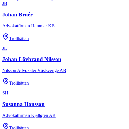
JB
Johan Bruér
Advokatfirman Hammar KB
Trollhättan
JL
Johan Lövbrand Nilsson
Nilsson Advokater Västsverige AB
Trollhättan
SH
Susanna Hansson
Advokatfirman Kjällgren AB
Trollhättan