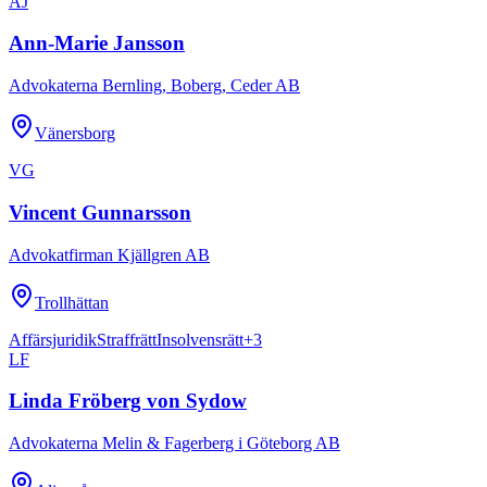
AJ
Ann-Marie Jansson
Advokaterna Bernling, Boberg, Ceder AB
Vänersborg
VG
Vincent Gunnarsson
Advokatfirman Kjällgren AB
Trollhättan
Affärsjuridik
Straffrätt
Insolvensrätt
+
3
LF
Linda Fröberg von Sydow
Advokaterna Melin & Fagerberg i Göteborg AB