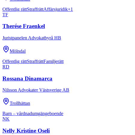
Offentlig rätt
Straffrätt
Affärsjuridik
+
1
TF
Therése Fraenkel
Juristpanelen Advokatbyrå HB
Mölndal
Offentlig rätt
Straffrätt
Familjerätt
RD
Rossana Dinamarca
Nilsson Advokater Västsverige AB
Trollhättan
Barn – vårdnad
umgänge
boende
NK
Nelly Kristine Oseli