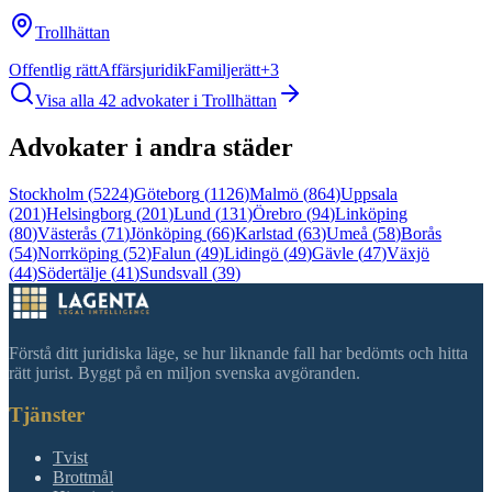
Trollhättan
Offentlig rätt
Affärsjuridik
Familjerätt
+
3
Visa alla
42
advokater i
Trollhättan
Advokater i andra städer
Stockholm
(
5224
)
Göteborg
(
1126
)
Malmö
(
864
)
Uppsala
(
201
)
Helsingborg
(
201
)
Lund
(
131
)
Örebro
(
94
)
Linköping
(
80
)
Västerås
(
71
)
Jönköping
(
66
)
Karlstad
(
63
)
Umeå
(
58
)
Borås
(
54
)
Norrköping
(
52
)
Falun
(
49
)
Lidingö
(
49
)
Gävle
(
47
)
Växjö
(
44
)
Södertälje
(
41
)
Sundsvall
(
39
)
Förstå ditt juridiska läge, se hur liknande fall har bedömts och hitta
rätt jurist. Byggt på en miljon svenska avgöranden.
Tjänster
Tvist
Brottmål