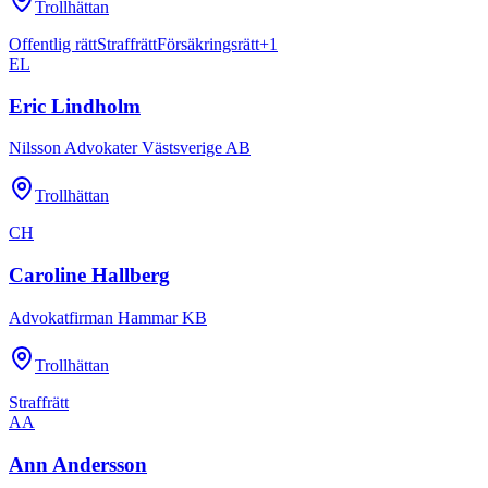
Trollhättan
Offentlig rätt
Straffrätt
Försäkringsrätt
+
1
EL
Eric Lindholm
Nilsson Advokater Västsverige AB
Trollhättan
CH
Caroline Hallberg
Advokatfirman Hammar KB
Trollhättan
Straffrätt
AA
Ann Andersson