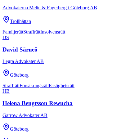
Advokaterna Melin & Fagerberg i Göteborg AB
Trollhättan
Familjerätt
Straffrätt
Insolvensrätt
DS
David Särneö
Legra Advokater AB
Göteborg
Straffrätt
Försäkringsrätt
Fastighetsrätt
HB
Helena Bengtsson Rewucha
Garrow Advokater AB
Göteborg