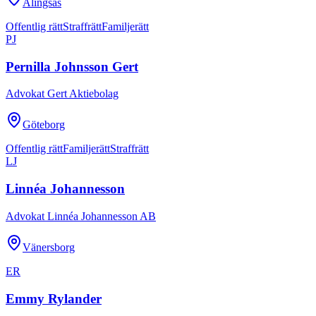
Alingsås
Offentlig rätt
Straffrätt
Familjerätt
PJ
Pernilla Johnsson Gert
Advokat Gert Aktiebolag
Göteborg
Offentlig rätt
Familjerätt
Straffrätt
LJ
Linnéa Johannesson
Advokat Linnéa Johannesson AB
Vänersborg
ER
Emmy Rylander