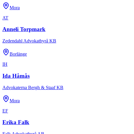
Mora
AT
Anneli Torpmark
Zedendahl Advokatbyrå KB
Borlänge
IH
Ida Håmås
Advokaterna Bergh & Staaf KB
Mora
EF
Erika Falk
Falk Advokatbyrå AB