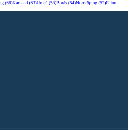
ng
(
66
)
Karlstad
(
63
)
Umeå
(
58
)
Borås
(
54
)
Norrköping
(
52
)
Falun