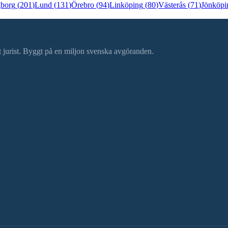
gborg
(
201
)
Lund
(
131
)
Örebro
(
94
)
Linköping
(
80
)
Västerås
(
71
)
Jönköpi
ätt jurist. Byggt på en miljon svenska avgöranden.