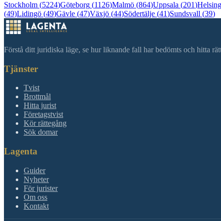
Stockholm
(
5224
)
Göteborg
(
1126
)
Malmö
(
864
)
Uppsala
(
201
)
Helsin
(
49
)
Lidingö
(
49
)
Gävle
(
47
)
Växjö
(
44
)
Södertälje
(
41
)
Sundsvall
(
39
)
Förstå ditt juridiska läge, se hur liknande fall har bedömts och hitta r
Tjänster
Tvist
Brottmål
Hitta jurist
Företagstvist
Kör rättegång
Sök domar
Lagenta
Guider
Nyheter
För jurister
Om oss
Kontakt