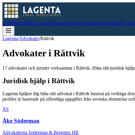
Tvist
Brottmål
Hitta jurist
Företagstvist
Kör rättegång
Sök domar
För juri
Lagenta
/
Advokater
/
Rättvik
Advokater i
Rättvik
17 advokater och jurister verksamma i Rättvik. Hitta rätt juridisk hjälp
Juridisk hjälp i
Rättvik
Lagenta hjälper dig hitta rätt advokat i
Rättvik
baserat på verkliga do
profiler är baserade på offentliga uppgifter från svenska domstolar 
ÅS
Åke Söderman
Advokaterna Söderman & Bergsten HB