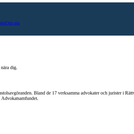
ster
Om oss
 nära dig.
mstolsavgöranden.
Bland de
17
verksamma advokater och jurister i
Rätt
och Advokatsamfundet.