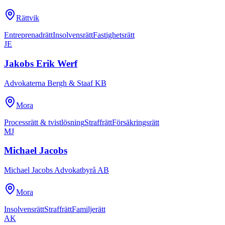
Rättvik
Entreprenadrätt
Insolvensrätt
Fastighetsrätt
JE
Jakobs Erik Werf
Advokaterna Bergh & Staaf KB
Mora
Processrätt & tvistlösning
Straffrätt
Försäkringsrätt
MJ
Michael Jacobs
Michael Jacobs Advokatbyrå AB
Mora
Insolvensrätt
Straffrätt
Familjerätt
AK