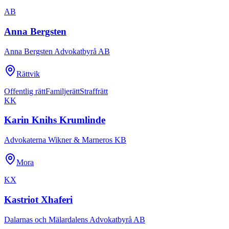
AB
Anna Bergsten
Anna Bergsten Advokatbyrå AB
Rättvik
Offentlig rätt
Familjerätt
Straffrätt
KK
Karin Knihs Krumlinde
Advokaterna Wikner & Marneros KB
Mora
KX
Kastriot Xhaferi
Dalarnas och Mälardalens Advokatbyrå AB