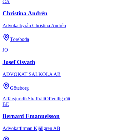
CA
Christina Andrén
Advokatbyrån Christina Andrén
Töreboda
JO
Josef Osvath
ADVOKAT SALKOLA AB
Göteborg
Affärsjuridik
Straffrätt
Offentlig rätt
BE
Bernard Emanuelsson
Advokatfirman Kjällgren AB