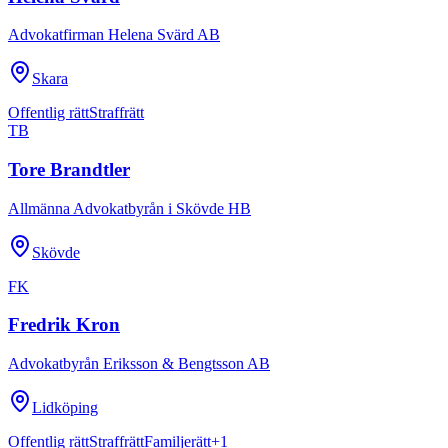
Advokatfirman Helena Svärd AB
Skara
Offentlig rätt
Straffrätt
TB
Tore Brandtler
Allmänna Advokatbyrån i Skövde HB
Skövde
FK
Fredrik Kron
Advokatbyrån Eriksson & Bengtsson AB
Lidköping
Offentlig rätt
Straffrätt
Familjerätt
+
1