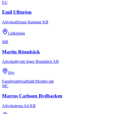
EU
Emil Ulfström
Advokatfirman Hammar KB
Lidköping
MR
Martin Rönnbäck
Advokatbyrån Inger Rönnbäck AB
Hjo
Familjerätt
Straffrätt
Offentlig rätt
MC
Marcus Carlsson Rydbacken
Advokaterna A4 KB