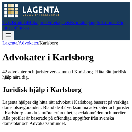
Tvist
Brottmål
Hitta jurist
Företagstvist
Kör rättegång
Sök domar
För
jurister
Om oss
Lagenta
/
Advokater
/
Karlsborg
Advokater i
Karlsborg
42 advokater och jurister verksamma i Karlsborg. Hitta rätt juridisk
hjälp nära dig.
Juridisk hjälp i
Karlsborg
Lagenta hjälper dig hitta rätt advokat i
Karlsborg
baserat på verkliga
domstolsavgöranden.
Bland de
42
verksamma advokater och jurister
i
Karlsborg
kan du jämföra erfarenhet, specialområden och meriter.
Alla profiler är baserade på offentliga uppgifter från svenska
domstolar och Advokatsamfundet.