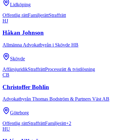
Lidköping
Offentlig rätt
Familjerätt
Straffrätt
HJ
Håkan Johnson
Allmänna Advokatbyrån i Skövde HB
Skövde
Affärsjuridik
Straffrätt
Processrätt & tvistlösning
CB
Christoffer Bohlin
Advokatbyrån Thomas Bodström & Partners Väst AB
Göteborg
Offentlig rätt
Straffrätt
Familjerätt
+
2
HU