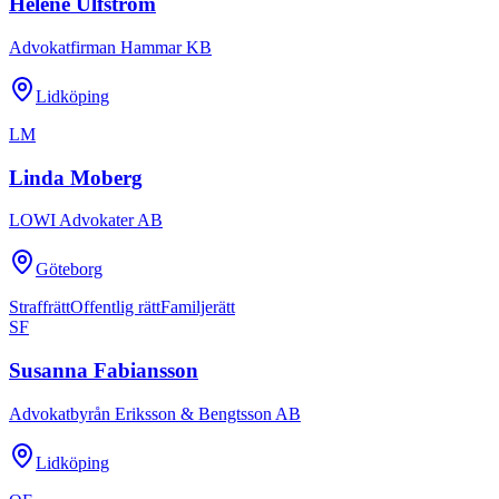
Heléne Ulfström
Advokatfirman Hammar KB
Lidköping
LM
Linda Moberg
LOWI Advokater AB
Göteborg
Straffrätt
Offentlig rätt
Familjerätt
SF
Susanna Fabiansson
Advokatbyrån Eriksson & Bengtsson AB
Lidköping