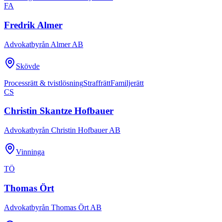
FA
Fredrik Almer
Advokatbyrån Almer AB
Skövde
Processrätt & tvistlösning
Straffrätt
Familjerätt
CS
Christin Skantze Hofbauer
Advokatbyrån Christin Hofbauer AB
Vinninga
TÖ
Thomas Ört
Advokatbyrån Thomas Ört AB