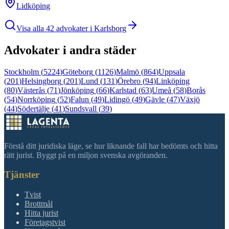
Lidköping
Visa alla
42
advokater i
Karlsborg
Advokater i andra städer
Stockholm
(
5224
)
Göteborg
(
1126
)
Malmö
(
864
)
Uppsala
(
201
)
Helsingborg
(
201
)
Lund
(
131
)
Örebro
(
94
)
Linköping
(
80
)
Västerås
(
71
)
Jönköping
(
66
)
Karlstad
(
63
)
Umeå
(
58
)
Borås
(
54
)
Norrköping
(
52
)
Falun
(
49
)
Lidingö
(
49
)
Gävle
(
47
)
Växjö
(
44
)
Södertälje
(
41
)
Sundsvall
(
39
)
Förstå ditt juridiska läge, se hur liknande fall har bedömts och hitta
rätt jurist. Byggt på en miljon svenska avgöranden.
Tjänster
Tvist
Brottmål
Hitta jurist
Företagstvist