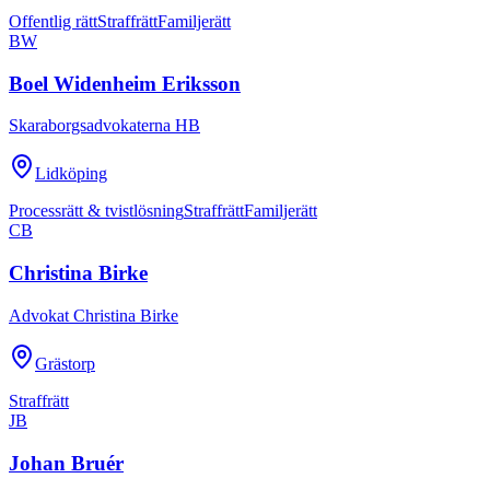
Offentlig rätt
Straffrätt
Familjerätt
BW
Boel Widenheim Eriksson
Skaraborgsadvokaterna HB
Lidköping
Processrätt & tvistlösning
Straffrätt
Familjerätt
CB
Christina Birke
Advokat Christina Birke
Grästorp
Straffrätt
JB
Johan Bruér