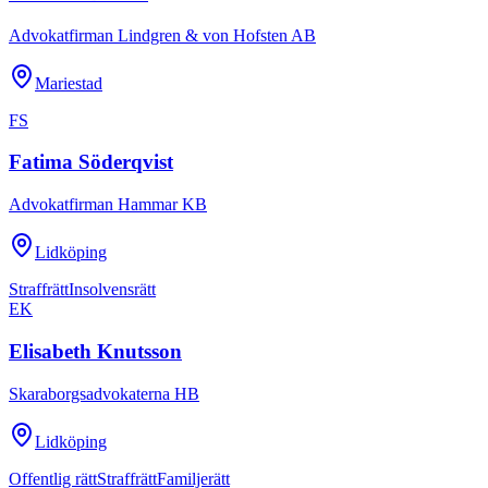
Advokatfirman Lindgren & von Hofsten AB
Mariestad
FS
Fatima Söderqvist
Advokatfirman Hammar KB
Lidköping
Straffrätt
Insolvensrätt
EK
Elisabeth Knutsson
Skaraborgsadvokaterna HB
Lidköping
Offentlig rätt
Straffrätt
Familjerätt