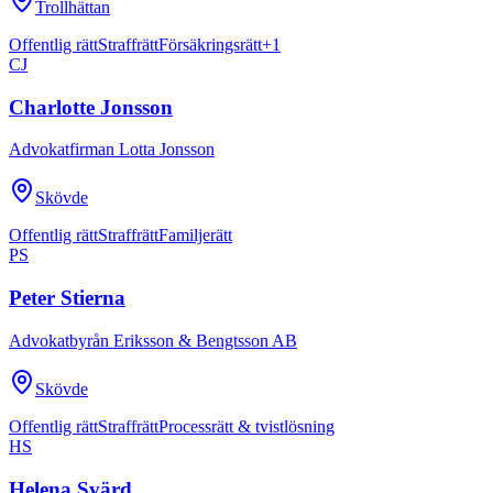
Trollhättan
Offentlig rätt
Straffrätt
Försäkringsrätt
+
1
CJ
Charlotte Jonsson
Advokatfirman Lotta Jonsson
Skövde
Offentlig rätt
Straffrätt
Familjerätt
PS
Peter Stierna
Advokatbyrån Eriksson & Bengtsson AB
Skövde
Offentlig rätt
Straffrätt
Processrätt & tvistlösning
HS
Helena Svärd