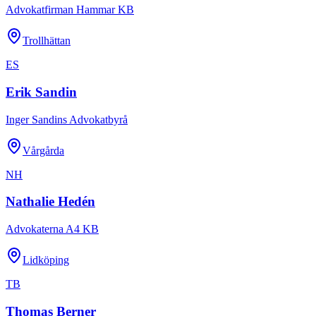
Advokatfirman Hammar KB
Trollhättan
ES
Erik Sandin
Inger Sandins Advokatbyrå
Vårgårda
NH
Nathalie Hedén
Advokaterna A4 KB
Lidköping
TB
Thomas Berner