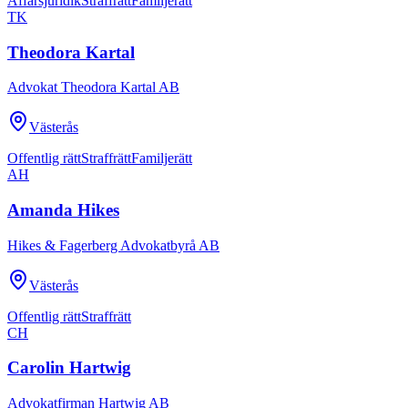
Affärsjuridik
Straffrätt
Familjerätt
TK
Theodora Kartal
Advokat Theodora Kartal AB
Västerås
Offentlig rätt
Straffrätt
Familjerätt
AH
Amanda Hikes
Hikes & Fagerberg Advokatbyrå AB
Västerås
Offentlig rätt
Straffrätt
CH
Carolin Hartwig
Advokatfirman Hartwig AB