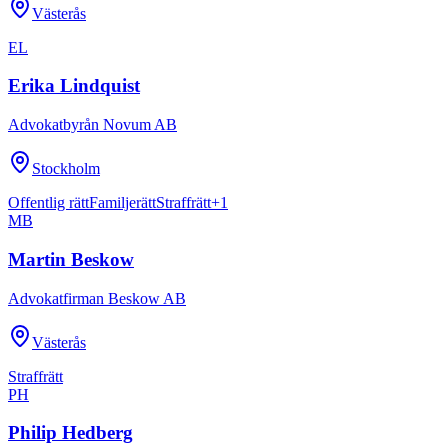
Västerås
EL
Erika Lindquist
Advokatbyrån Novum AB
Stockholm
Offentlig rätt
Familjerätt
Straffrätt
+
1
MB
Martin Beskow
Advokatfirman Beskow AB
Västerås
Straffrätt
PH
Philip Hedberg