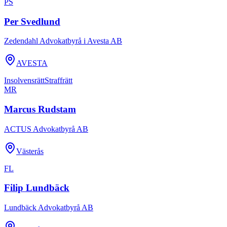
PS
Per Svedlund
Zedendahl Advokatbyrå i Avesta AB
AVESTA
Insolvensrätt
Straffrätt
MR
Marcus Rudstam
ACTUS Advokatbyrå AB
Västerås
FL
Filip Lundbäck
Lundbäck Advokatbyrå AB