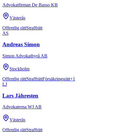
Advokatfirman De Basso KB
Västerås
Offentlig rätt
Straffrätt
AS
Andreas Simon
Simon Advokatbyrå AB
Stockholm
Offentlig rätt
Straffrätt
Försäkringsrätt
+
1
LJ
Lars Jähresten
Advokaterna WJ AB
Västerås
Offentlig rätt
Straffrätt