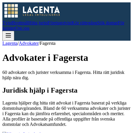
Tvist
Brottmål
Hitta jurist
Företagstvist
Kör rättegång
Sök domar
För
jurister
Om oss
Lagenta
/
Advokater
/
Fagersta
Advokater i
Fagersta
60 advokater och jurister verksamma i Fagersta. Hitta rätt juridisk
hjälp nära dig.
Juridisk hjälp i
Fagersta
Lagenta hjälper dig hitta rätt advokat i
Fagersta
baserat på verkliga
domstolsavgöranden.
Bland de
60
verksamma advokater och jurister
i
Fagersta
kan du jämföra erfarenhet, specialområden och meriter.
Alla profiler är baserade på offentliga uppgifter från svenska
domstolar och Advokatsamfundet.