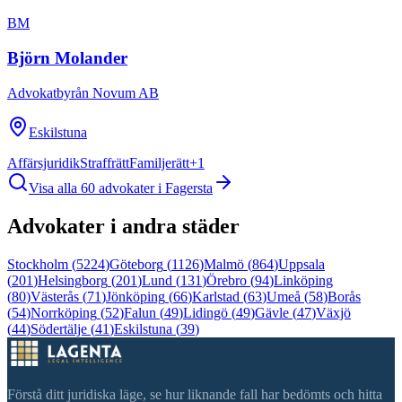
BM
Björn Molander
Advokatbyrån Novum AB
Eskilstuna
Affärsjuridik
Straffrätt
Familjerätt
+
1
Visa alla
60
advokater i
Fagersta
Advokater i andra städer
Stockholm
(
5224
)
Göteborg
(
1126
)
Malmö
(
864
)
Uppsala
(
201
)
Helsingborg
(
201
)
Lund
(
131
)
Örebro
(
94
)
Linköping
(
80
)
Västerås
(
71
)
Jönköping
(
66
)
Karlstad
(
63
)
Umeå
(
58
)
Borås
(
54
)
Norrköping
(
52
)
Falun
(
49
)
Lidingö
(
49
)
Gävle
(
47
)
Växjö
(
44
)
Södertälje
(
41
)
Eskilstuna
(
39
)
Förstå ditt juridiska läge, se hur liknande fall har bedömts och hitta