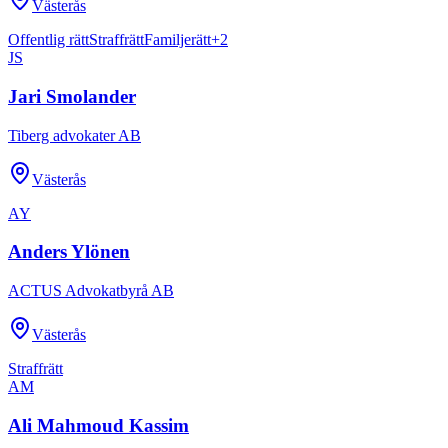
Västerås
Offentlig rätt
Straffrätt
Familjerätt
+
2
JS
Jari Smolander
Tiberg advokater AB
Västerås
AY
Anders Ylönen
ACTUS Advokatbyrå AB
Västerås
Straffrätt
AM
Ali Mahmoud Kassim