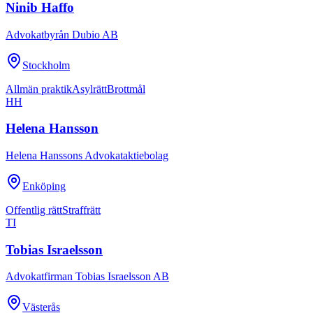
Ninib Haffo
Advokatbyrån Dubio AB
Stockholm
Allmän praktik
Asylrätt
Brottmål
HH
Helena Hansson
Helena Hanssons Advokataktiebolag
Enköping
Offentlig rätt
Straffrätt
TI
Tobias Israelsson
Advokatfirman Tobias Israelsson AB
Västerås