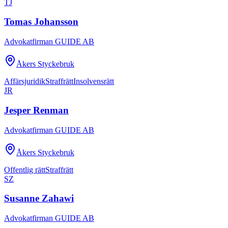
TJ
Tomas Johansson
Advokatfirman GUIDE AB
Åkers Styckebruk
Affärsjuridik
Straffrätt
Insolvensrätt
JR
Jesper Renman
Advokatfirman GUIDE AB
Åkers Styckebruk
Offentlig rätt
Straffrätt
SZ
Susanne Zahawi
Advokatfirman GUIDE AB