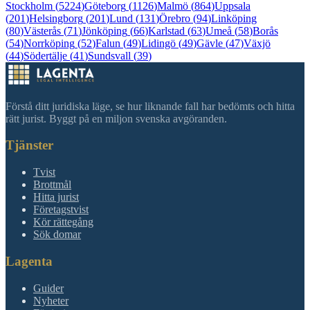
Stockholm
(
5224
)
Göteborg
(
1126
)
Malmö
(
864
)
Uppsala
(
201
)
Helsingborg
(
201
)
Lund
(
131
)
Örebro
(
94
)
Linköping
(
80
)
Västerås
(
71
)
Jönköping
(
66
)
Karlstad
(
63
)
Umeå
(
58
)
Borås
(
54
)
Norrköping
(
52
)
Falun
(
49
)
Lidingö
(
49
)
Gävle
(
47
)
Växjö
(
44
)
Södertälje
(
41
)
Sundsvall
(
39
)
Förstå ditt juridiska läge, se hur liknande fall har bedömts och hitta
rätt jurist. Byggt på en miljon svenska avgöranden.
Tjänster
Tvist
Brottmål
Hitta jurist
Företagstvist
Kör rättegång
Sök domar
Lagenta
Guider
Nyheter