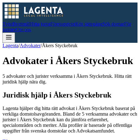
Tvist
Brottmål
Hitta jurist
Företagstvist
Kör rättegång
Sök domar
För
jurister
Om oss
Lagenta
/
Advokater
/
Åkers Styckebruk
Advokater i
Åkers Styckebruk
5 advokater och jurister verksamma i Åkers Styckebruk. Hitta rätt
juridisk hjälp nära dig.
Juridisk hjälp i
Åkers Styckebruk
Lagenta hjälper dig hitta rätt advokat i
Åkers Styckebruk
baserat på
verkliga domstolsavgöranden.
Bland de
5
verksamma advokater och
jurister i
Åkers Styckebruk
kan du jämföra erfarenhet,
specialområden och meriter.
Alla profiler är baserade på offentliga
uppgifter från svenska domstolar och Advokatsamfundet.