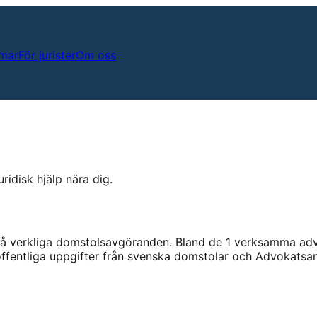
mar
För jurister
Om oss
ridisk hjälp nära dig.
å verkliga domstolsavgöranden.
Bland de
1
verksamma advo
 offentliga uppgifter från svenska domstolar och Advokatsa