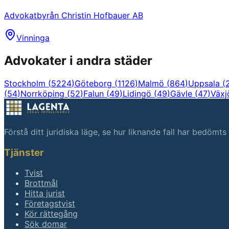
Advokatbyrån Christin Hofbauer AB
Vinninga
Advokater i andra städer
Stockholm
(
5224
)
Göteborg
(
1126
)
Malmö
(
864
)
Uppsala
(
(
54
)
Norrköping
(
52
)
Falun
(
49
)
Lidingö
(
49
)
Gävle
(
47
)
Växj
Förstå ditt juridiska läge, se hur liknande fall har bedömt
Tjänster
Tvist
Brottmål
Hitta jurist
Företagstvist
Kör rättegång
Sök domar