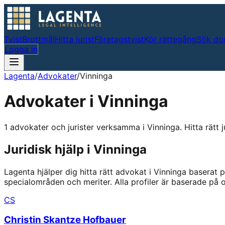
Tvist
Brottmål
Hitta jurist
Företagstvist
Kör rättegång
Sök do
Logga in
Lagenta
/
Advokater
/
Vinninga
Advokater i
Vinninga
1 advokater och jurister verksamma i Vinninga. Hitta rätt ju
Juridisk hjälp i
Vinninga
Lagenta hjälper dig hitta rätt advokat i
Vinninga
baserat p
specialområden och meriter.
Alla profiler är baserade på
CS
Christin Skantze Hofbauer