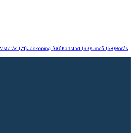
Västerås
(
71
)
Jönköping
(
66
)
Karlstad
(
63
)
Umeå
(
58
)
Borås
n.