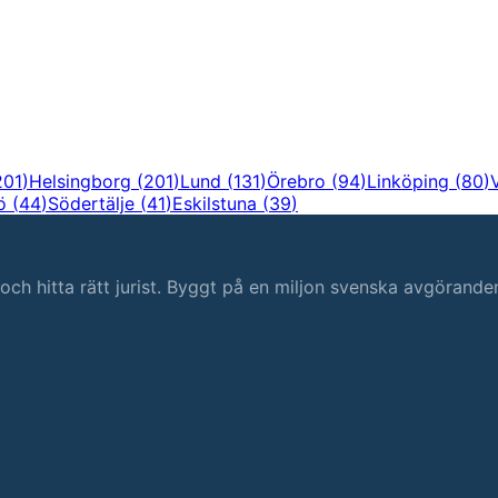
201
)
Helsingborg
(
201
)
Lund
(
131
)
Örebro
(
94
)
Linköping
(
80
)
ö
(
44
)
Södertälje
(
41
)
Eskilstuna
(
39
)
s och hitta rätt jurist. Byggt på en miljon svenska avgörande