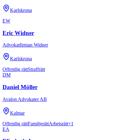
Karlskrona
EW
Eric Widner
Advokatfirman Widner
Karlskrona
Offentlig rätt
Straffrätt
DM
Daniel Möller
Avalon Advokater AB
Kalmar
Offentlig rätt
Familjerätt
Arbetsrätt
+
1
EA