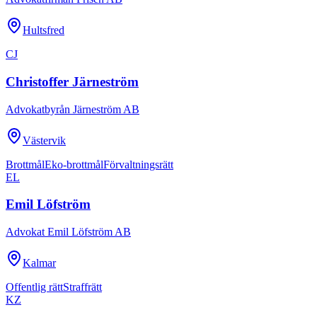
Hultsfred
CJ
Christoffer Järneström
Advokatbyrån Järneström AB
Västervik
Brottmål
Eko-brottmål
Förvaltningsrätt
EL
Emil Löfström
Advokat Emil Löfström AB
Kalmar
Offentlig rätt
Straffrätt
KZ