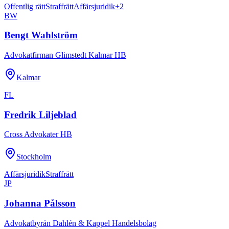
Offentlig rätt
Straffrätt
Affärsjuridik
+
2
BW
Bengt Wahlström
Advokatfirman Glimstedt Kalmar HB
Kalmar
FL
Fredrik Liljeblad
Cross Advokater HB
Stockholm
Affärsjuridik
Straffrätt
JP
Johanna Pålsson
Advokatbyrån Dahlén & Kappel Handelsbolag