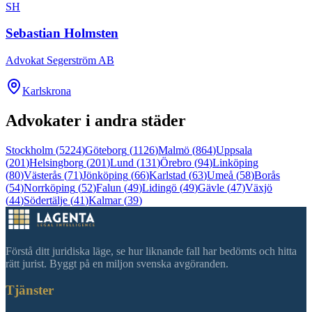
SH
Sebastian Holmsten
Advokat Segerström AB
Karlskrona
Advokater i andra städer
Stockholm
(
5224
)
Göteborg
(
1126
)
Malmö
(
864
)
Uppsala
(
201
)
Helsingborg
(
201
)
Lund
(
131
)
Örebro
(
94
)
Linköping
(
80
)
Västerås
(
71
)
Jönköping
(
66
)
Karlstad
(
63
)
Umeå
(
58
)
Borås
(
54
)
Norrköping
(
52
)
Falun
(
49
)
Lidingö
(
49
)
Gävle
(
47
)
Växjö
(
44
)
Södertälje
(
41
)
Kalmar
(
39
)
Förstå ditt juridiska läge, se hur liknande fall har bedömts och hitta
rätt jurist. Byggt på en miljon svenska avgöranden.
Tjänster