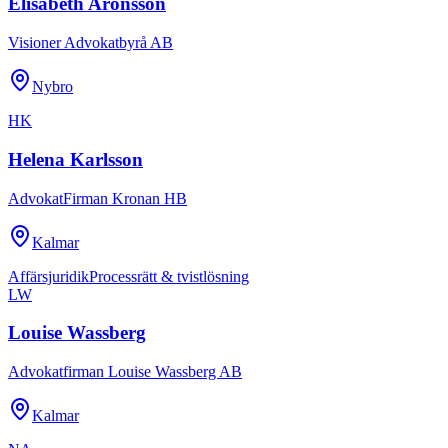
Elisabeth Aronsson
Visioner Advokatbyrå AB
Nybro
HK
Helena Karlsson
AdvokatFirman Kronan HB
Kalmar
Affärsjuridik
Processrätt & tvistlösning
LW
Louise Wassberg
Advokatfirman Louise Wassberg AB
Kalmar