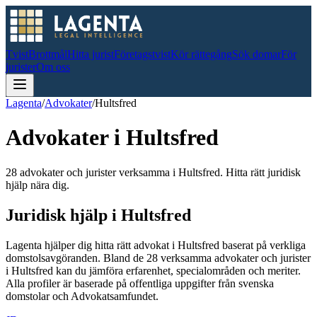
Tvist
Brottmål
Hitta jurist
Företagstvist
Kör rättegång
Sök domar
För
jurister
Om oss
Lagenta
/
Advokater
/
Hultsfred
Advokater i
Hultsfred
28 advokater och jurister verksamma i Hultsfred. Hitta rätt juridisk
hjälp nära dig.
Juridisk hjälp i
Hultsfred
Lagenta hjälper dig hitta rätt advokat i
Hultsfred
baserat på verkliga
domstolsavgöranden.
Bland de
28
verksamma advokater och jurister
i
Hultsfred
kan du jämföra erfarenhet, specialområden och meriter.
Alla profiler är baserade på offentliga uppgifter från svenska
domstolar och Advokatsamfundet.