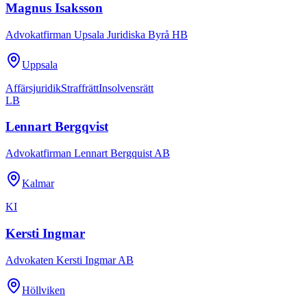
Magnus Isaksson
Advokatfirman Upsala Juridiska Byrå HB
Uppsala
Affärsjuridik
Straffrätt
Insolvensrätt
LB
Lennart Bergqvist
Advokatfirman Lennart Bergquist AB
Kalmar
KI
Kersti Ingmar
Advokaten Kersti Ingmar AB
Höllviken