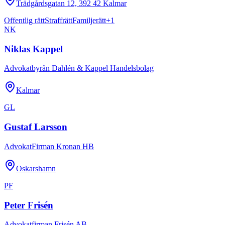
Trädgårdsgatan 12, 392 42 Kalmar
Offentlig rätt
Straffrätt
Familjerätt
+
1
NK
Niklas Kappel
Advokatbyrån Dahlén & Kappel Handelsbolag
Kalmar
GL
Gustaf Larsson
AdvokatFirman Kronan HB
Oskarshamn
PF
Peter Frisén
Advokatfirman Frisén AB