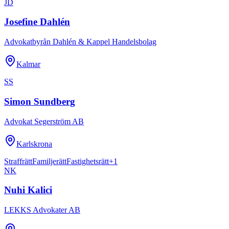
JD
Josefine Dahlén
Advokatbyrån Dahlén & Kappel Handelsbolag
Kalmar
SS
Simon Sundberg
Advokat Segerström AB
Karlskrona
Straffrätt
Familjerätt
Fastighetsrätt
+
1
NK
Nuhi Kalici
LEKKS Advokater AB