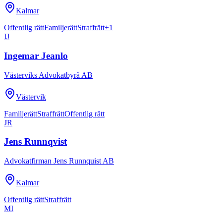
Kalmar
Offentlig rätt
Familjerätt
Straffrätt
+
1
IJ
Ingemar Jeanlo
Västerviks Advokatbyrå AB
Västervik
Familjerätt
Straffrätt
Offentlig rätt
JR
Jens Runnqvist
Advokatfirman Jens Runnquist AB
Kalmar
Offentlig rätt
Straffrätt
MI