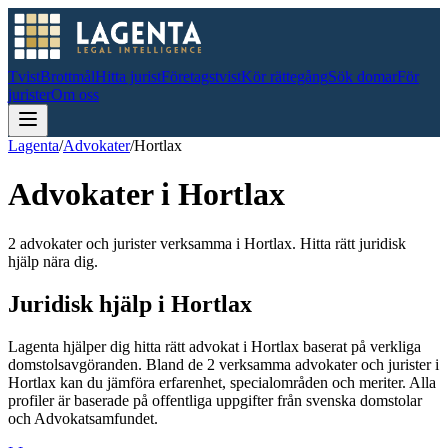
Tvist
Brottmål
Hitta jurist
Företagstvist
Kör rättegång
Sök domar
För
jurister
Om oss
Lagenta
/
Advokater
/
Hortlax
Advokater i
Hortlax
2 advokater och jurister verksamma i Hortlax. Hitta rätt juridisk
hjälp nära dig.
Juridisk hjälp i
Hortlax
Lagenta hjälper dig hitta rätt advokat i
Hortlax
baserat på verkliga
domstolsavgöranden.
Bland de
2
verksamma advokater och jurister i
Hortlax
kan du jämföra erfarenhet, specialområden och meriter.
Alla
profiler är baserade på offentliga uppgifter från svenska domstolar
och Advokatsamfundet.