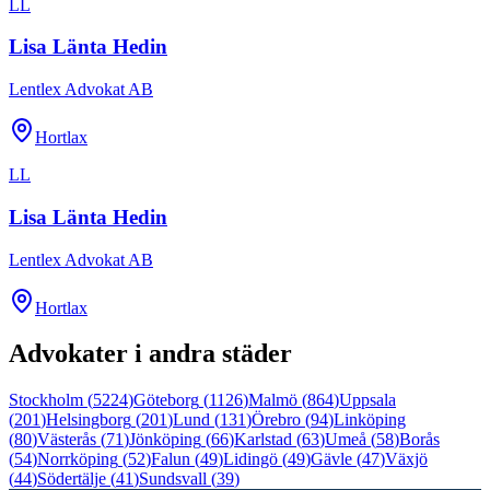
LL
Lisa Länta Hedin
Lentlex Advokat AB
Hortlax
LL
Lisa Länta Hedin
Lentlex Advokat AB
Hortlax
Advokater i andra städer
Stockholm
(
5224
)
Göteborg
(
1126
)
Malmö
(
864
)
Uppsala
(
201
)
Helsingborg
(
201
)
Lund
(
131
)
Örebro
(
94
)
Linköping
(
80
)
Västerås
(
71
)
Jönköping
(
66
)
Karlstad
(
63
)
Umeå
(
58
)
Borås
(
54
)
Norrköping
(
52
)
Falun
(
49
)
Lidingö
(
49
)
Gävle
(
47
)
Växjö
(
44
)
Södertälje
(
41
)
Sundsvall
(
39
)