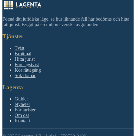
Förstå ditt juridiska läge, se hur liknande fall har bedömts och hitta
rätt jurist. Byggt på en miljon svenska avgöranden.
Tjänster
Tvist
Brottmål
Hitta jurist
Företagstvist
Kör rättegång
Sök domar
Lagenta
Guider
Nyheter
För jurister
Om oss
Kontakt