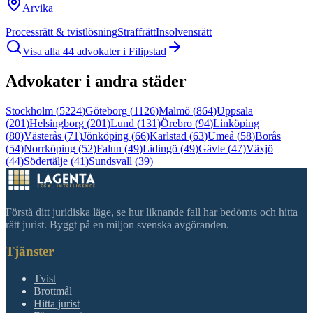
Arvika
Processrätt & tvistlösning
Straffrätt
Insolvensrätt
Visa alla
44
advokater i
Filipstad
Advokater i andra städer
Stockholm
(
5224
)
Göteborg
(
1126
)
Malmö
(
864
)
Uppsala
(
201
)
Helsingborg
(
201
)
Lund
(
131
)
Örebro
(
94
)
Linköping
(
80
)
Västerås
(
71
)
Jönköping
(
66
)
Karlstad
(
63
)
Umeå
(
58
)
Borås
(
54
)
Norrköping
(
52
)
Falun
(
49
)
Lidingö
(
49
)
Gävle
(
47
)
Växjö
(
44
)
Södertälje
(
41
)
Sundsvall
(
39
)
Förstå ditt juridiska läge, se hur liknande fall har bedömts och hitta
rätt jurist. Byggt på en miljon svenska avgöranden.
Tjänster
Tvist
Brottmål
Hitta jurist