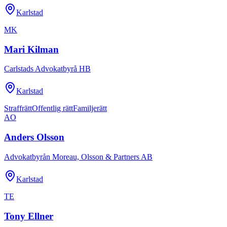
Karlstad
MK
Mari Kilman
Carlstads Advokatbyrå HB
Karlstad
Straffrätt
Offentlig rätt
Familjerätt
AO
Anders Olsson
Advokatbyrån Moreau, Olsson & Partners AB
Karlstad
TE
Tony Ellner