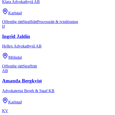
Klara Advokatbyrå AB
Karlstad
Offentlig rätt
Straffrätt
Processrätt & tvistlösning
IJ
Ingrid Jaldin
Hellex Advokatbyrå AB
Mölndal
Offentlig rätt
Straffrätt
AB
Amanda Bergkvist
Advokaterna Bergh & Staaf KB
Karlstad
KV