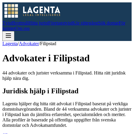
Tvist
Brottmål
Hitta jurist
Företagstvist
Kör rättegång
Sök domar
För
jurister
Om oss
Lagenta
/
Advokater
/
Filipstad
Advokater i
Filipstad
44 advokater och jurister verksamma i Filipstad. Hitta rätt juridisk
hjälp nära dig.
Juridisk hjälp i
Filipstad
Lagenta hjälper dig hitta rätt advokat i
Filipstad
baserat på verkliga
domstolsavgöranden.
Bland de
44
verksamma advokater och jurister
i
Filipstad
kan du jämföra erfarenhet, specialområden och meriter.
Alla profiler är baserade på offentliga uppgifter från svenska
domstolar och Advokatsamfundet.