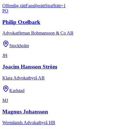
Offentlig rätt
Familjerätt
Straffrätt
+
1
PO
Philip Oxelbark
Advokatfirman Bohmansson & Co AB
Stockholm
JH
Joacim Hansson Ström
Klara Advokatbyrå AB
Karlstad
MJ
Magnus Johansson
Wermlands Advokatbyrå HB