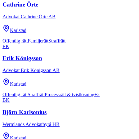
Cathrine Örte
Advokat Cathrine Örte AB
Karlstad
Offentlig rätt
Familjerätt
Straffrätt
EK
Erik Königsson
Advokat Erik Königsson AB
Karlstad
Offentlig rätt
Straffrätt
Processrätt & tvistlösning
+
2
BK
Björn Karlsonius
Wermlands Advokatbyrå HB
Karlstad