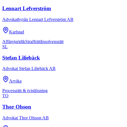
Lennart Lefverström
Advokatbyrån Lennart Lefverström AB
Karlstad
Affärsjuridik
Straffrätt
Insolvensrätt
SL
Stefan Liliebäck
Advokat Stefan Liliebäck AB
Arvika
Processrätt & tvistlösning
TO
Thor Olsson
Advokat Thor Olsson AB