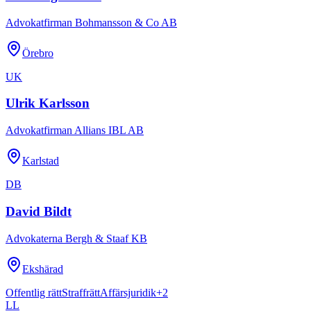
Advokatfirman Bohmansson & Co AB
Örebro
UK
Ulrik Karlsson
Advokatfirman Allians IBL AB
Karlstad
DB
David Bildt
Advokaterna Bergh & Staaf KB
Ekshärad
Offentlig rätt
Straffrätt
Affärsjuridik
+
2
LL