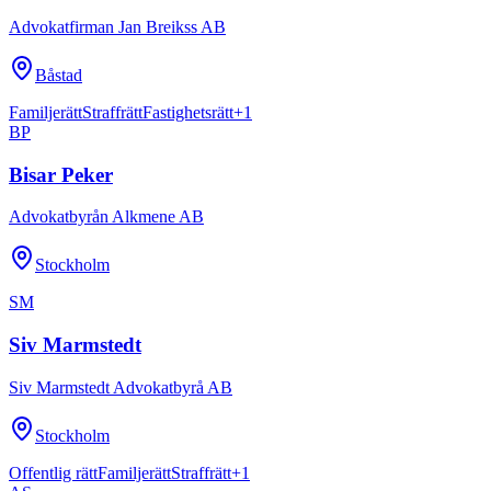
Advokatfirman Jan Breikss AB
Båstad
Familjerätt
Straffrätt
Fastighetsrätt
+
1
BP
Bisar Peker
Advokatbyrån Alkmene AB
Stockholm
SM
Siv Marmstedt
Siv Marmstedt Advokatbyrå AB
Stockholm
Offentlig rätt
Familjerätt
Straffrätt
+
1