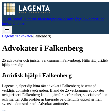
Tvist
Brottmål
Hitta jurist
Företagstvist
Kör rättegång
Sök domar
För
jurister
Om oss
Lagenta
/
Advokater
/
Falkenberg
Advokater i
Falkenberg
25 advokater och jurister verksamma i Falkenberg. Hitta rätt juridisk
hjälp nära dig.
Juridisk hjälp i
Falkenberg
Lagenta hjälper dig hitta rätt advokat i
Falkenberg
baserat på
verkliga domstolsavgöranden.
Bland de
25
verksamma advokater
och jurister i
Falkenberg
kan du jämföra erfarenhet, specialområden
och meriter.
Alla profiler är baserade på offentliga uppgifter från
svenska domstolar och Advokatsamfundet.