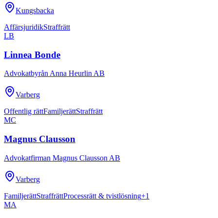
Kungsbacka
Affärsjuridik
Straffrätt
LB
Linnea Bonde
Advokatbyrån Anna Heurlin AB
Varberg
Offentlig rätt
Familjerätt
Straffrätt
MC
Magnus Clausson
Advokatfirman Magnus Clausson AB
Varberg
Familjerätt
Straffrätt
Processrätt & tvistlösning
+
1
MA