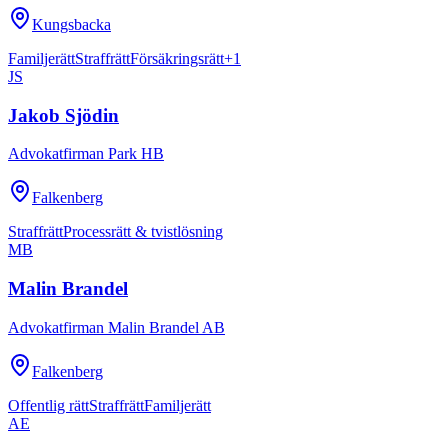
Kungsbacka
Familjerätt
Straffrätt
Försäkringsrätt
+
1
JS
Jakob Sjödin
Advokatfirman Park HB
Falkenberg
Straffrätt
Processrätt & tvistlösning
MB
Malin Brandel
Advokatfirman Malin Brandel AB
Falkenberg
Offentlig rätt
Straffrätt
Familjerätt
AE