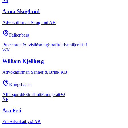
AS
Anna Skoglund
Advokatfirman Skoglund AB
Falkenberg
Processrätt & tvistlösning
Straffrätt
Familjerätt
+
1
WK
William Kjellberg
Advokatfirman Sanner & Brink KB
Kungsbacka
Affärsjuridik
Straffrätt
Familjerätt
+
2
ÅF
Åsa Frii
Frii Advokatbyrå AB