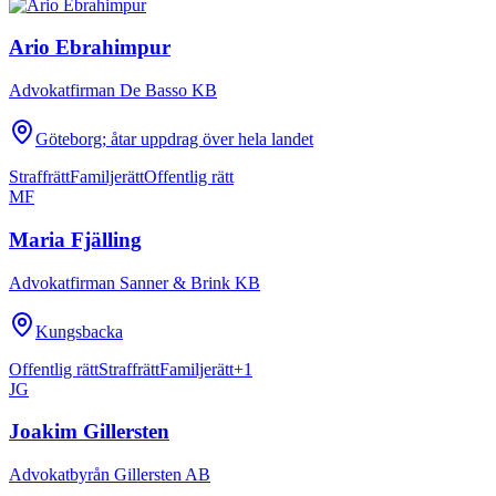
Ario Ebrahimpur
Advokatfirman De Basso KB
Göteborg; åtar uppdrag över hela landet
Straffrätt
Familjerätt
Offentlig rätt
MF
Maria Fjälling
Advokatfirman Sanner & Brink KB
Kungsbacka
Offentlig rätt
Straffrätt
Familjerätt
+
1
JG
Joakim Gillersten
Advokatbyrån Gillersten AB