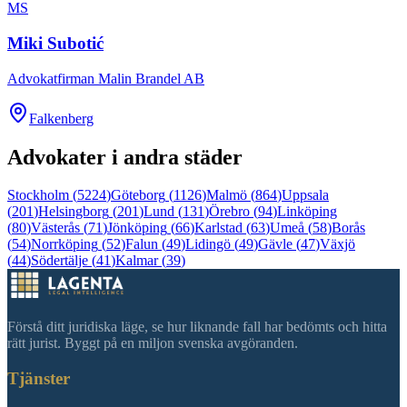
MS
Miki Subotić
Advokatfirman Malin Brandel AB
Falkenberg
Advokater i andra städer
Stockholm
(
5224
)
Göteborg
(
1126
)
Malmö
(
864
)
Uppsala
(
201
)
Helsingborg
(
201
)
Lund
(
131
)
Örebro
(
94
)
Linköping
(
80
)
Västerås
(
71
)
Jönköping
(
66
)
Karlstad
(
63
)
Umeå
(
58
)
Borås
(
54
)
Norrköping
(
52
)
Falun
(
49
)
Lidingö
(
49
)
Gävle
(
47
)
Växjö
(
44
)
Södertälje
(
41
)
Kalmar
(
39
)
Förstå ditt juridiska läge, se hur liknande fall har bedömts och hitta
rätt jurist. Byggt på en miljon svenska avgöranden.
Tjänster