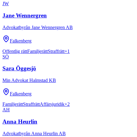
JW
Jane Wennergren
Advokatbyrån Jane Wennergren AB
Falkenberg
Offentlig rätt
Familjerätt
Straffrätt
+
1
SÖ
Sara Öggesjö
Min Advokat Halmstad KB
Falkenberg
Familjerätt
Straffrätt
Affärsjuridik
+
2
AH
Anna Heurlin
Advokatbyrån Anna Heurlin AB