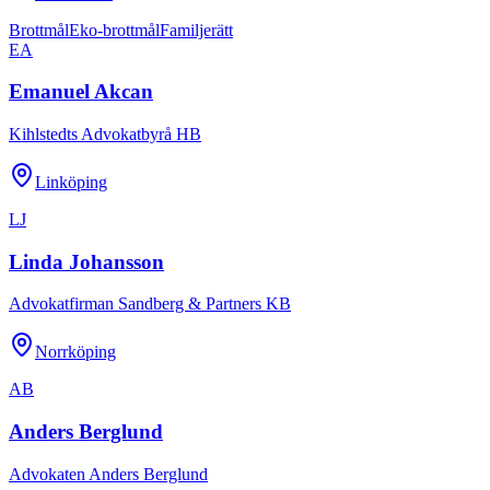
Brottmål
Eko-brottmål
Familjerätt
EA
Emanuel Akcan
Kihlstedts Advokatbyrå HB
Linköping
LJ
Linda Johansson
Advokatfirman Sandberg & Partners KB
Norrköping
AB
Anders Berglund
Advokaten Anders Berglund