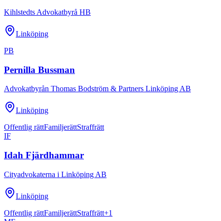
Kihlstedts Advokatbyrå HB
Linköping
PB
Pernilla Bussman
Advokatbyrån Thomas Bodström & Partners Linköping AB
Linköping
Offentlig rätt
Familjerätt
Straffrätt
IF
Idah Fjärdhammar
Cityadvokaterna i Linköping AB
Linköping
Offentlig rätt
Familjerätt
Straffrätt
+
1