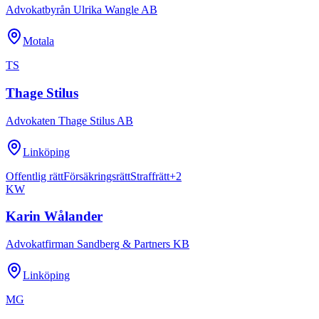
Advokatbyrån Ulrika Wangle AB
Motala
TS
Thage Stilus
Advokaten Thage Stilus AB
Linköping
Offentlig rätt
Försäkringsrätt
Straffrätt
+
2
KW
Karin Wålander
Advokatfirman Sandberg & Partners KB
Linköping
MG