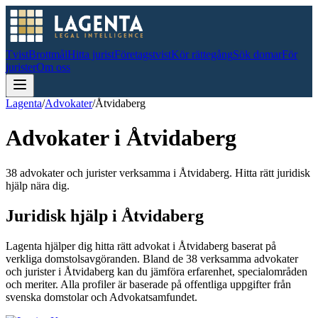
Tvist
Brottmål
Hitta jurist
Företagstvist
Kör rättegång
Sök domar
För
jurister
Om oss
Lagenta
/
Advokater
/
Åtvidaberg
Advokater i
Åtvidaberg
38 advokater och jurister verksamma i Åtvidaberg. Hitta rätt juridisk
hjälp nära dig.
Juridisk hjälp i
Åtvidaberg
Lagenta hjälper dig hitta rätt advokat i
Åtvidaberg
baserat på
verkliga domstolsavgöranden.
Bland de
38
verksamma advokater
och jurister i
Åtvidaberg
kan du jämföra erfarenhet, specialområden
och meriter.
Alla profiler är baserade på offentliga uppgifter från
svenska domstolar och Advokatsamfundet.