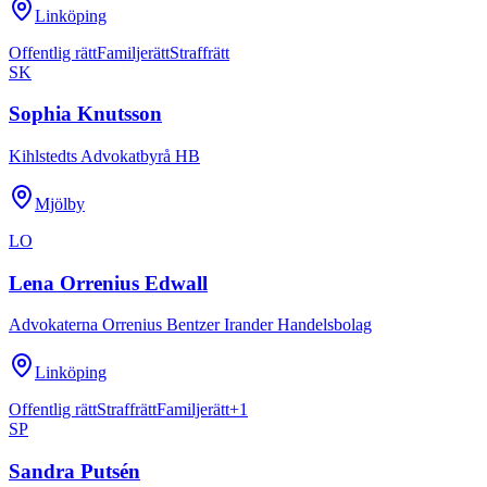
Linköping
Offentlig rätt
Familjerätt
Straffrätt
SK
Sophia Knutsson
Kihlstedts Advokatbyrå HB
Mjölby
LO
Lena Orrenius Edwall
Advokaterna Orrenius Bentzer Irander Handelsbolag
Linköping
Offentlig rätt
Straffrätt
Familjerätt
+
1
SP
Sandra Putsén