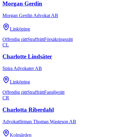
Morgan Gerdin
Morgan Gerdin Advokat AB
Linköping
Offentlig rätt
Straffrätt
Försäkringsrätt
CL
Charlotte Lindsäter
Spira Advokater AB
Linköping
Offentlig rätt
Straffrätt
Familjerätt
CR
Charlotta Riberdahl
Advokatfirman Thomas Wasteson AB
Kolmården