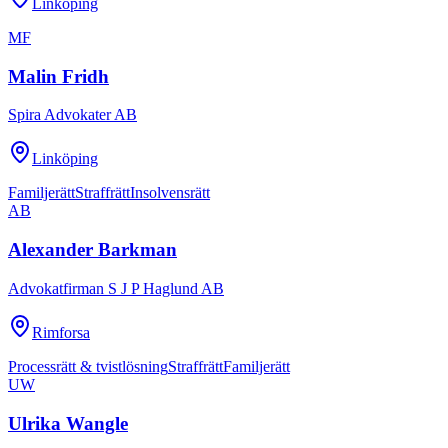
Linköping
MF
Malin Fridh
Spira Advokater AB
Linköping
Familjerätt
Straffrätt
Insolvensrätt
AB
Alexander Barkman
Advokatfirman S J P Haglund AB
Rimforsa
Processrätt & tvistlösning
Straffrätt
Familjerätt
UW
Ulrika Wangle