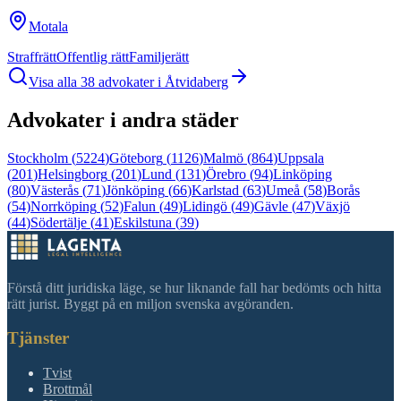
Motala
Straffrätt
Offentlig rätt
Familjerätt
Visa alla
38
advokater i
Åtvidaberg
Advokater i andra städer
Stockholm
(
5224
)
Göteborg
(
1126
)
Malmö
(
864
)
Uppsala
(
201
)
Helsingborg
(
201
)
Lund
(
131
)
Örebro
(
94
)
Linköping
(
80
)
Västerås
(
71
)
Jönköping
(
66
)
Karlstad
(
63
)
Umeå
(
58
)
Borås
(
54
)
Norrköping
(
52
)
Falun
(
49
)
Lidingö
(
49
)
Gävle
(
47
)
Växjö
(
44
)
Södertälje
(
41
)
Eskilstuna
(
39
)
Förstå ditt juridiska läge, se hur liknande fall har bedömts och hitta
rätt jurist. Byggt på en miljon svenska avgöranden.
Tjänster
Tvist
Brottmål