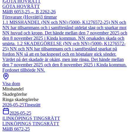
|
GÖTA HOVRÄTT
GÖTA HOVRÄTT
Mål
B 6053-25
→
B 2262-26
Försvarare (Hovrätt)
3
timmar
1.1 MISSHANDEL (NN och NN) (5000- K1276572-25) NN och
NN har tillsammans och i samförstånd utdelat slag och sparkar mot
NN huvud och kropp. Det hände mellan den 7 november 2025 och
den 8 november 2025 i Kinda kommun. NN orsakades skada och
smärta. 1.2 SKADEGÖRELSE (NN och NN) (5000- K1276572-
25) NN och NN har tillsammans och i samförstånd sparkat på
fordon NN så att en backspegel och en högtalare gick sönder.
Värdet på det skadade är okänt, men inte ringa. Det hände mellan
den 7 november 2025 och den 8 november 2025 i Kinda kommun.
Fordonet tillhörde NN.
Visa dom
Misshandel
Skadegörelse
Ringa skadegörelse
2026-05-25
Tingsrätt
2026-05-25
|
LINKÖPINGS TINGSRÄTT
LINKÖPINGS TINGSRÄTT
Mål
B 6672-25