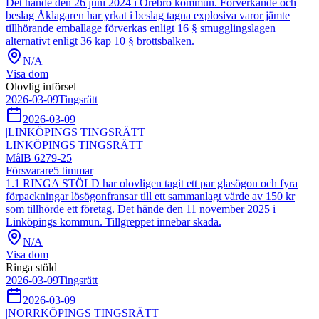
Det hände den 26 juni 2024 i Örebro kommun. Förverkande och
beslag Åklagaren har yrkat i beslag tagna explosiva varor jämte
tillhörande emballage förverkas enligt 16 § smugglingslagen
alternativt enligt 36 kap 10 § brottsbalken.
N/A
Visa dom
Olovlig införsel
2026-03-09
Tingsrätt
2026-03-09
|
LINKÖPINGS TINGSRÄTT
LINKÖPINGS TINGSRÄTT
Mål
B 6279-25
Försvarare
5
timmar
1.1 RINGA STÖLD har olovligen tagit ett par glasögon och fyra
förpackningar lösögonfransar till ett sammanlagt värde av 150 kr
som tillhörde ett företag. Det hände den 11 november 2025 i
Linköpings kommun. Tillgreppet innebar skada.
N/A
Visa dom
Ringa stöld
2026-03-09
Tingsrätt
2026-03-09
|
NORRKÖPINGS TINGSRÄTT