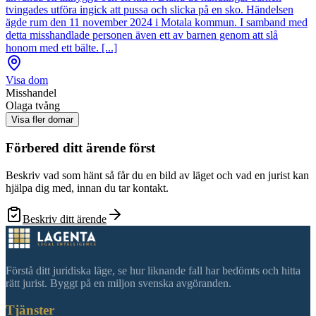
tvingades utföra ingick att pussa och slicka på en sko. Händelsen
ägde rum den 11 november 2024 i Motala kommun. I samband med
detta misshandlade personen även ett av barnen genom att slå
honom med ett bälte. [...]
Visa dom
Misshandel
Olaga tvång
Visa fler domar
Förbered ditt ärende först
Beskriv vad som hänt så får du en bild av läget och vad en jurist kan
hjälpa dig med, innan du tar kontakt.
Beskriv ditt ärende
Förstå ditt juridiska läge, se hur liknande fall har bedömts och hitta
rätt jurist. Byggt på en miljon svenska avgöranden.
Tjänster