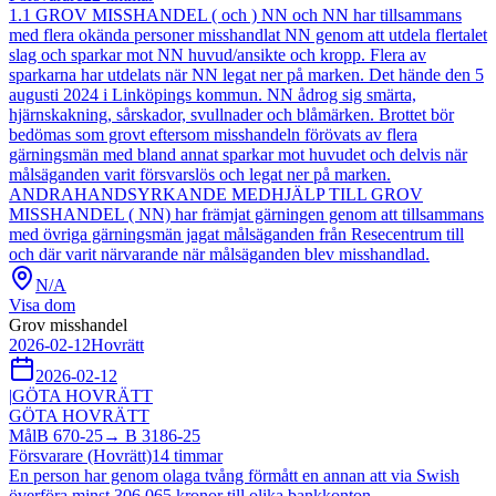
1.1 GROV MISSHANDEL ( och ) NN och NN har tillsammans
med flera okända personer misshandlat NN genom att utdela flertalet
slag och sparkar mot NN huvud/ansikte och kropp. Flera av
sparkarna har utdelats när NN legat ner på marken. Det hände den 5
augusti 2024 i Linköpings kommun. NN ådrog sig smärta,
hjärnskakning, sårskador, svullnader och blåmärken. Brottet bör
bedömas som grovt eftersom misshandeln förövats av flera
gärningsmän med bland annat sparkar mot huvudet och delvis när
målsäganden varit försvarslös och legat ner på marken.
ANDRAHANDSYRKANDE MEDHJÄLP TILL GROV
MISSHANDEL ( NN) har främjat gärningen genom att tillsammans
med övriga gärningsmän jagat målsäganden från Resecentrum till
och där varit närvarande när målsäganden blev misshandlad.
N/A
Visa dom
Grov misshandel
2026-02-12
Hovrätt
2026-02-12
|
GÖTA HOVRÄTT
GÖTA HOVRÄTT
Mål
B 670-25
→
B 3186-25
Försvarare (Hovrätt)
14
timmar
En person har genom olaga tvång förmått en annan att via Swish
överföra minst 306 065 kronor till olika bankkonton.