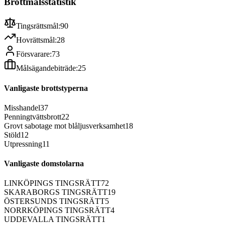
Brottmålsstatistik
Tingsrättsmål:
90
Hovrättsmål:
28
Försvarare:
73
Målsägandebiträde:
25
Vanligaste brottstyperna
Misshandel
37
Penningtvättsbrott
22
Grovt sabotage mot blåljusverksamhet
18
Stöld
12
Utpressning
11
Vanligaste domstolarna
LINKÖPINGS TINGSRÄTT
72
SKARABORGS TINGSRÄTT
19
ÖSTERSUNDS TINGSRÄTT
5
NORRKÖPINGS TINGSRÄTT
4
UDDEVALLA TINGSRÄTT
1