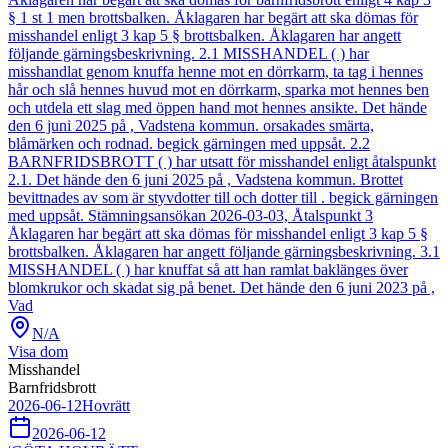
§ 1 st 1 men brottsbalken. Åklagaren har begärt att ska dömas för
misshandel enligt 3 kap 5 § brottsbalken. Åklagaren har angett
följande gärningsbeskrivning. 2.1 MISSHANDEL ( ) har
misshandlat genom knuffa henne mot en dörrkarm, ta tag i hennes
hår och slå hennes huvud mot en dörrkarm, sparka mot hennes ben
och utdela ett slag med öppen hand mot hennes ansikte. Det hände
den 6 juni 2025 på , Vadstena kommun. orsakades smärta,
blåmärken och rodnad. begick gärningen med uppsåt. 2.2
BARNFRIDSBROTT ( ) har utsatt för misshandel enligt åtalspunkt
2.1. Det hände den 6 juni 2025 på , Vadstena kommun. Brottet
bevittnades av som är styvdotter till och dotter till . begick gärningen
med uppsåt. Stämningsansökan 2026-03-03, Åtalspunkt 3
Åklagaren har begärt att ska dömas för misshandel enligt 3 kap 5 §
brottsbalken. Åklagaren har angett följande gärningsbeskrivning. 3.1
MISSHANDEL ( ) har knuffat så att han ramlat baklänges över
blomkrukor och skadat sig på benet. Det hände den 6 juni 2023 på ,
Vad
N/A
Visa dom
Misshandel
Barnfridsbrott
2026-06-12
Hovrätt
2026-06-12