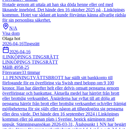
Hotade genom att uttala att han ska döda henne eller ord med
liknande innebörd. Det hände den 16 oktober 2025 på , Linköpings
kommun. Hotet var sådant att kunde förväntas känna allvarlig rädsla
för sin personliga säkerhet.
N/A
Visa dom
Olaga hot
2026-04-16
Tingsrätt
2026-04-16
|
LINKÖPINGS TINGSRÄTT
LINKÖPINGS TINGSRÄTT
Mål
B 4958-25
Försvarare
33
timmar
1.1 PENNINGTVÄTTSBROTT har ställt sitt bankkonto till
förfogande för en överföring via Swish med belopp om 9 100
kronor. Han har därefter helt eller delvis omsatt pengarna genom
överföringar och bankuttag. Aktuella medel har härrört från brott
eller brottslig verksamhet. Åtgärderna har syftat till att dölja att
pengarna härrör från brott eller brottslig verksamhet och/eller främjat
möjligheterna för sig själv eller någon att tillgodogöra sig pengarna
eller dess värde. Det hände den 16 september 2024 i Linköpings
kommun eller på annan plats i Sverige. begick gärningen med
uppsåt. Stämningsansökan 2026-03-31, Åtalspunkt 1 NN har begärt