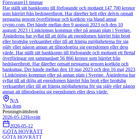
Försvarare
11
timmar
Har ställt sitt bankkonto till förfogande och mottagit 147 700 kronor
som härrört från bedrägeribrott. Har därefter helt eller delvis omsatt
pengarna genom överföringar och kortköp via bland annat
crypto.com. Det hände mellan den 9 augusti 2023 och den 10
augusti 2023 i Linköpings kommun eller på annan plats i Sverige.
Åtgärderna har syftat till att dölja att egendomen härrört från brott
eller brottslig verksamhet eller till att främja möjligheterna för sig
själv eller någon annan att tillgodogöra sig egendomen eller dess
värde. Har ställt sitt bankkonto till förfogande och mottagit ett flertal
överföringar om sammanlagt 56 866 kronor som härrört från
bedrägeribrott. Har därefter omsatt pengarna genom kortköp och
bankuttag. Det hände mellan den 10 maj 2023 och den 16 maj 2023
i Linköpings kommun eller på annan plats i Sverige. Åtgärderna har
syftat till att dölja att egendomen härrört från brott eller brottslig
verksamhet eller till att främja möjligheterna för sig själv eller någon
annan att tillgodogöra sig egendomen eller dess värde.
N/A
Visa dom
Penningtvättsbrott
2026-05-12
Hovrätt
2026-05-12
|
GÖTA HOVRÄTT
GÖTA HOVRÄTT