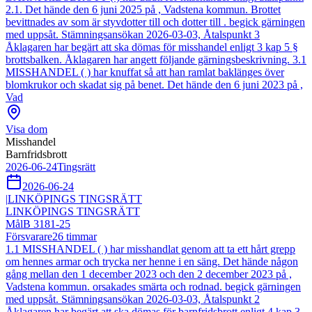
2.1. Det hände den 6 juni 2025 på , Vadstena kommun. Brottet
bevittnades av som är styvdotter till och dotter till . begick gärningen
med uppsåt. Stämningsansökan 2026-03-03, Åtalspunkt 3
Åklagaren har begärt att ska dömas för misshandel enligt 3 kap 5 §
brottsbalken. Åklagaren har angett följande gärningsbeskrivning. 3.1
MISSHANDEL ( ) har knuffat så att han ramlat baklänges över
blomkrukor och skadat sig på benet. Det hände den 6 juni 2023 på ,
Vad
Visa dom
Misshandel
Barnfridsbrott
2026-06-24
Tingsrätt
2026-06-24
|
LINKÖPINGS TINGSRÄTT
LINKÖPINGS TINGSRÄTT
Mål
B 3181-25
Försvarare
26
timmar
1.1 MISSHANDEL ( ) har misshandlat genom att ta ett hårt grepp
om hennes armar och trycka ner henne i en säng. Det hände någon
gång mellan den 1 december 2023 och den 2 december 2023 på ,
Vadstena kommun. orsakades smärta och rodnad. begick gärningen
med uppsåt. Stämningsansökan 2026-03-03, Åtalspunkt 2
Åklagaren har begärt att ska dömas för barnfridsbrott enligt 4 kap 3