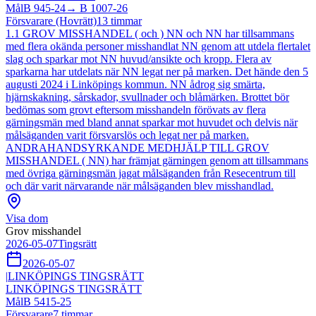
Mål
B 945-24
→
B 1007-26
Försvarare (Hovrätt)
13
timmar
1.1 GROV MISSHANDEL ( och ) NN och NN har tillsammans
med flera okända personer misshandlat NN genom att utdela flertalet
slag och sparkar mot NN huvud/ansikte och kropp. Flera av
sparkarna har utdelats när NN legat ner på marken. Det hände den 5
augusti 2024 i Linköpings kommun. NN ådrog sig smärta,
hjärnskakning, sårskador, svullnader och blåmärken. Brottet bör
bedömas som grovt eftersom misshandeln förövats av flera
gärningsmän med bland annat sparkar mot huvudet och delvis när
målsäganden varit försvarslös och legat ner på marken.
ANDRAHANDSYRKANDE MEDHJÄLP TILL GROV
MISSHANDEL ( NN) har främjat gärningen genom att tillsammans
med övriga gärningsmän jagat målsäganden från Resecentrum till
och där varit närvarande när målsäganden blev misshandlad.
Visa dom
Grov misshandel
2026-05-07
Tingsrätt
2026-05-07
|
LINKÖPINGS TINGSRÄTT
LINKÖPINGS TINGSRÄTT
Mål
B 5415-25
Försvarare
7
timmar