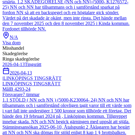
smärta. 1.2 SKADEGÖRELSE (NN och NN) (5000- K1276572-
25) NN och NN har tillsammans och i samförstånd sparkat på
fordon NN så att en backspegel och en högtalare gick sönder.
Värdet på det skadade är okänt, men inte ringa. Det hände mellan
den 7 november 2025 och den 8 november 2025 i Kinda kommun.
Fordonet tillhörde NN.
N/A
Visa dom
Misshandel
Skadegörelse
Ringa skadegörelse
2026-04-13
Tingsrätt
2026-04-13
|
LINKÖPINGS TINGSRÄTT
LINKÖPINGS TINGSRÄTT
Mål
B 4293-24
Försvarare
7
timmar
1.1 STÖLD ( NN och NN ) (5000-K230064- 24) NN och NN har
tillsammans och i samförstånd olovligen tagit varor till ett värde som
i vart fall inte understiger 1 500 kronor som tillhörde ett företag. Det
hände den 19 februari 2024 på , Linköpings kommun. Tillgreppet
innebar skada. NN och NN begick gärningen med uppsåt att stjäla.
Stämningsansökan 2025-06-10, Åtalspunkt 2 Åklagaren har begärt
att NN och NN ska dömas för stöld enligt 8 kap 1 § brottsbalken.