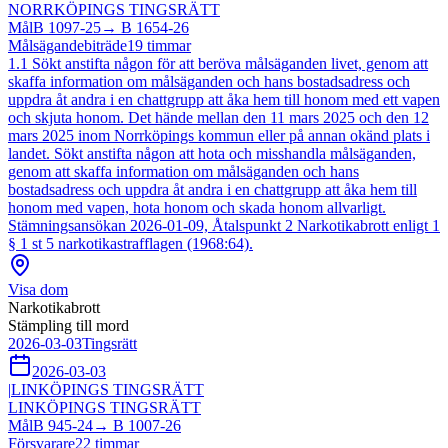
NORRKÖPINGS TINGSRÄTT
Mål
B 1097-25
→
B 1654-26
Målsägandebiträde
19
timmar
1.1 Sökt anstifta någon för att beröva målsäganden livet, genom att
skaffa information om målsäganden och hans bostadsadress och
uppdra åt andra i en chattgrupp att åka hem till honom med ett vapen
och skjuta honom. Det hände mellan den 11 mars 2025 och den 12
mars 2025 inom Norrköpings kommun eller på annan okänd plats i
landet. Sökt anstifta någon att hota och misshandla målsäganden,
genom att skaffa information om målsäganden och hans
bostadsadress och uppdra åt andra i en chattgrupp att åka hem till
honom med vapen, hota honom och skada honom allvarligt.
Stämningsansökan 2026-01-09, Åtalspunkt 2 Narkotikabrott enligt 1
§ 1 st 5 narkotikastrafflagen (1968:64).
Visa dom
Narkotikabrott
Stämpling till mord
2026-03-03
Tingsrätt
2026-03-03
|
LINKÖPINGS TINGSRÄTT
LINKÖPINGS TINGSRÄTT
Mål
B 945-24
→
B 1007-26
Försvarare
22
timmar