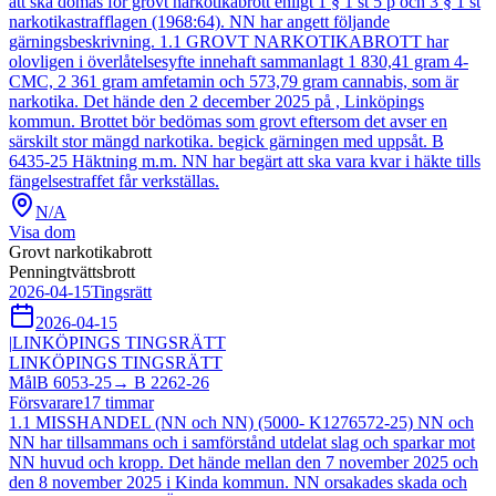
att ska dömas för grovt narkotikabrott enligt 1 § 1 st 5 p och 3 § 1 st
narkotikastrafflagen (1968:64). NN har angett följande
gärningsbeskrivning. 1.1 GROVT NARKOTIKABROTT har
olovligen i överlåtelsesyfte innehaft sammanlagt 1 830,41 gram 4-
CMC, 2 361 gram amfetamin och 573,79 gram cannabis, som är
narkotika. Det hände den 2 december 2025 på , Linköpings
kommun. Brottet bör bedömas som grovt eftersom det avser en
särskilt stor mängd narkotika. begick gärningen med uppsåt. B
6435-25 Häktning m.m. NN har begärt att ska vara kvar i häkte tills
fängelsestraffet får verkställas.
N/A
Visa dom
Grovt narkotikabrott
Penningtvättsbrott
2026-04-15
Tingsrätt
2026-04-15
|
LINKÖPINGS TINGSRÄTT
LINKÖPINGS TINGSRÄTT
Mål
B 6053-25
→
B 2262-26
Försvarare
17
timmar
1.1 MISSHANDEL (NN och NN) (5000- K1276572-25) NN och
NN har tillsammans och i samförstånd utdelat slag och sparkar mot
NN huvud och kropp. Det hände mellan den 7 november 2025 och
den 8 november 2025 i Kinda kommun. NN orsakades skada och