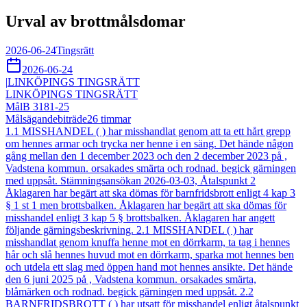
Urval av brottmålsdomar
2026-06-24
Tingsrätt
2026-06-24
|
LINKÖPINGS TINGSRÄTT
LINKÖPINGS TINGSRÄTT
Mål
B 3181-25
Målsägandebiträde
26
timmar
1.1 MISSHANDEL ( ) har misshandlat genom att ta ett hårt grepp
om hennes armar och trycka ner henne i en säng. Det hände någon
gång mellan den 1 december 2023 och den 2 december 2023 på ,
Vadstena kommun. orsakades smärta och rodnad. begick gärningen
med uppsåt. Stämningsansökan 2026-03-03, Åtalspunkt 2
Åklagaren har begärt att ska dömas för barnfridsbrott enligt 4 kap 3
§ 1 st 1 men brottsbalken. Åklagaren har begärt att ska dömas för
misshandel enligt 3 kap 5 § brottsbalken. Åklagaren har angett
följande gärningsbeskrivning. 2.1 MISSHANDEL ( ) har
misshandlat genom knuffa henne mot en dörrkarm, ta tag i hennes
hår och slå hennes huvud mot en dörrkarm, sparka mot hennes ben
och utdela ett slag med öppen hand mot hennes ansikte. Det hände
den 6 juni 2025 på , Vadstena kommun. orsakades smärta,
blåmärken och rodnad. begick gärningen med uppsåt. 2.2
BARNFRIDSBROTT ( ) har utsatt för misshandel enligt åtalspunkt