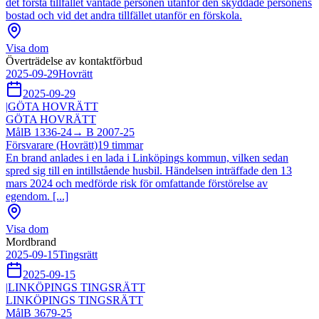
det första tillfället väntade personen utanför den skyddade personens
bostad och vid det andra tillfället utanför en förskola.
Visa dom
Överträdelse av kontaktförbud
2025-09-29
Hovrätt
2025-09-29
|
GÖTA HOVRÄTT
GÖTA HOVRÄTT
Mål
B 1336-24
→
B 2007-25
Försvarare (Hovrätt)
19
timmar
En brand anlades i en lada i Linköpings kommun, vilken sedan
spred sig till en intillstående husbil. Händelsen inträffade den 13
mars 2024 och medförde risk för omfattande förstörelse av
egendom. [...]
Visa dom
Mordbrand
2025-09-15
Tingsrätt
2025-09-15
|
LINKÖPINGS TINGSRÄTT
LINKÖPINGS TINGSRÄTT
Mål
B 3679-25