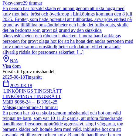
Försvarare
29
timmar
En person har försökt skada en annan genom att rikta hugg med
kniv mot hals, bröst och överkropp i Linköpings kommun den 8 juli
2025. Brottet, som hade potential att fullbordas, avvärjdes endast på
grund av tillfälliga omständigheter och hade det fullbordats, skulle
det ha bedömts som grovt på grund av den särskilda
hänsynslösheten och råheten i attacken. I andra hand anklagas
personen för grovt olaga hot för att ha hotat den andra personen med
kniv under samma omständigheter och datum, vilket orsakade
allvarlig rädsla för personens säkerhet. [...]
N/A
Visa dom
Försök till grov misshandel
2025-08-18
Tingsrätt
2025-08-18
|
LINKÖPINGS TINGSRÄTT
LINKÖPINGS TINGSRÄTT
Mål
B 6066-24
→
B 3991-25
Målsägandebiträde
21
timmar
En person har på en skola genom misshandel och hot om våld
tvingat tre barn, som var 10-11 år gamla, att utföra förnedrande
handlingar. Personen uppträdde aggressivt, slog i väggarna, tog
barnens kläder och hotade dem med våld, inklusive hot om att
använda ett tillhygge och en kniv. Bland de handlingar barnen