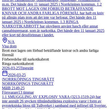
m.m. Det hände den 11 januari 2025 i Norrköpings kommun. 1.2
BROTT MOT LAGEN OM FÖRBUD BETRÄFFANDE
KNIVAR OCH ANDRA FARLIGA FÖREMÅL har haft en kniv
på allmän plats trots att det inte var befogat. Det hände den 11
januari 2025 i Norrköpings kommun. 1.3 RINGA
NARKOTIKABROTT har olovligen använt hasch eller annat
cannabispreparat, som är narkotika. Det hände den 11 januari 2025
eller kort tid dessförinnan i landet.
N/A
Visa dom
Brott mot lagen om förbud beträffande knivar och andra farliga
föremål
Förberedelse till narkotikabrott
Ringa narkotikabrott
2026-03-25
Tingsrätt
2026-03-25
|
NORRKÖPINGS TINGSRÄTT
NORRKÖPINGS TINGSRÄTT
Mål
B 2149-25
Försvarare
13
timmar
1.1 SMUGGLING AV EXPLOSIV VARA (3213-1519-24) har
inte anmält 26 stycken tillståndspliktiga explosiva varor i form av
pyrotekniska bloss till Tullverket i samband med införsel till Sverige.