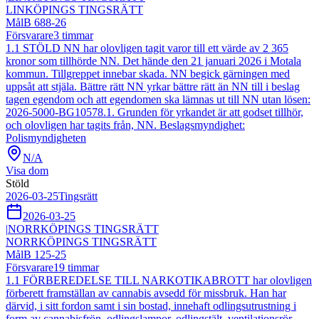
LINKÖPINGS TINGSRÄTT
Mål
B 688-26
Försvarare
3
timmar
1.1 STÖLD NN har olovligen tagit varor till ett värde av 2 365
kronor som tillhörde NN. Det hände den 21 januari 2026 i Motala
kommun. Tillgreppet innebar skada. NN begick gärningen med
uppsåt att stjäla. Bättre rätt NN yrkar bättre rätt än NN till i beslag
tagen egendom och att egendomen ska lämnas ut till NN utan lösen:
2026-5000-BG10578.1. Grunden för yrkandet är att godset tillhör,
och olovligen har tagits från, NN. Beslagsmyndighet:
Polismyndigheten
N/A
Visa dom
Stöld
2026-03-25
Tingsrätt
2026-03-25
|
NORRKÖPINGS TINGSRÄTT
NORRKÖPINGS TINGSRÄTT
Mål
B 125-25
Försvarare
19
timmar
1.1 FÖRBEREDELSE TILL NARKOTIKABROTT har olovligen
förberett framställan av cannabis avsedd för missbruk. Han har
därvid, i sitt fordon samt i sin bostad, innehaft odlingsutrustning i
form av cannabisfrön, odlingslampor, odlingstält, ventilationsrör,