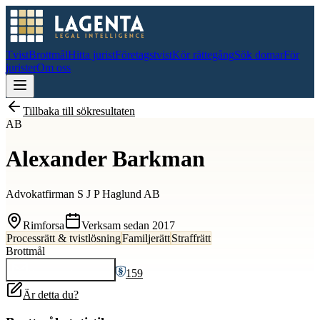
Tvist
Brottmål
Hitta jurist
Företagstvist
Kör rättegång
Sök domar
För
jurister
Om oss
Tillbaka till sökresultaten
AB
Alexander Barkman
Advokatfirman S J P Haglund AB
Rimforsa
Verksam sedan
2017
Processrätt & tvistlösning
Familjerätt
Straffrätt
Brottmål
159
Kontakta
Alexander
Är detta du?