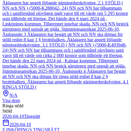
Åklagaren har angett följande gärningsbeskrivning. 2.1 STÖLD (
NN och NN ) (5000-K288042- 24) NN och NN har tillsammans
och i samförstånd olovligen tagit varor till ett värde om 5 295 kronor
som tillhörde ett företag. Det hände den 6 mars 2024 på ,
Linköpings kommun. Tillgreppet innebar skada. NN och NN begick
gärningen med uppsåt att stjäla. Stämningsansökan 2025-06-10,
Åtalspunkt 3 Åklagaren har begärt att NN och NN ska dömas för
stöld enligt 8 kap 1 § brottsbalken. Åklagaren har angett följande
gärningsbeskrivning. 3.1 STÖLD ( NN och NN ) (5000-K493948-
24) NN och NN har tillsammans och i samförstånd olovligen tagit
varor till ett värde om cirka 2 000 kronor som tillhörde ett företag.
Det hände den 22 mars 2024 på , Kalmar kommun. Tillgreppet
innebar skada. NN och NN begick gärningen med uppsåt att stjäla.
Stämningsansökan 2025-06-10, Åtalspunkt 4 Åklagaren har begärt
att NN och NN ska dömas för ringa stöld enligt 8 kap 2 §
brottsbalken. Åklagaren har angett följande gärningsbeskrivning. 4.1
RINGA STÖLD (
N/A
Visa dom
Ringa stöld
Stöld
2026-04-10
Tingsrätt
2026-04-10
|
LINKÖPINGS TINGSRÄTT