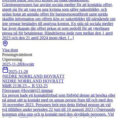
Gärningspersonen har använt sociala medier för att kontakta offret,
utgett sig för att vara en ung kvinna som säljer nakenbilder, och
sedan hotat att anmäla offret för barnpornografibrott samt sprida
skadlig information om offrets köp av nakenbilder till närstående om
inte pengar betalades till angivna konton. En sida på sociala medier
har även skapats där offret pekas ut som pedofil för att ytterligare
pressa på för betalningar. Händelserna ägde rum mellan den 1 april
2023 och den 21 april 2024 inom riket. [...]
Visa dom
Penningtvättsbrott
Utpressning
2025-11-28
Hovrätt
2025-11-28
|
NEDRE NORRLAND HOVRÄTT
NEDRE NORRLAND HOVRÄTT
Mål
B 2138-23
→
B 532-25
Försvarare (Hovrätt)
15
timmar
En person hade ett kontaktförbud som förbjöd denne att besöka eller
på annat sätt ta kontakt med en annan person fram till och med den
16 november 2023. Personen bröt mot detta förbud genom att vid
två tillfällen under perioden 22 juni till 10 augusti 2023 i Östersunds
kommun söka upp och ta kontakt med den skyddade personen. Vid