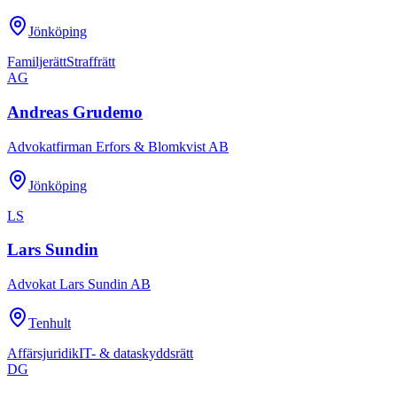
Jönköping
Familjerätt
Straffrätt
AG
Andreas Grudemo
Advokatfirman Erfors & Blomkvist AB
Jönköping
LS
Lars Sundin
Advokat Lars Sundin AB
Tenhult
Affärsjuridik
IT- & dataskyddsrätt
DG