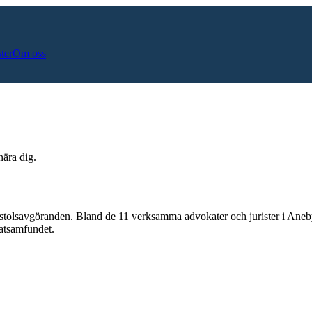
ster
Om oss
nära dig.
stolsavgöranden.
Bland de
11
verksamma advokater och jurister i
Aneb
katsamfundet.