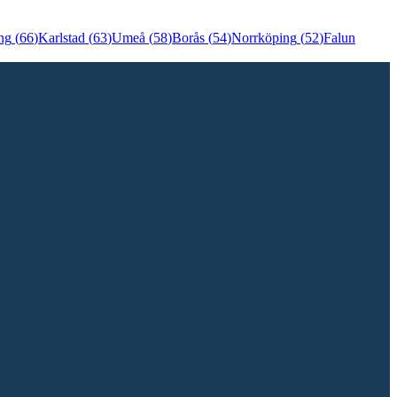
ng
(
66
)
Karlstad
(
63
)
Umeå
(
58
)
Borås
(
54
)
Norrköping
(
52
)
Falun