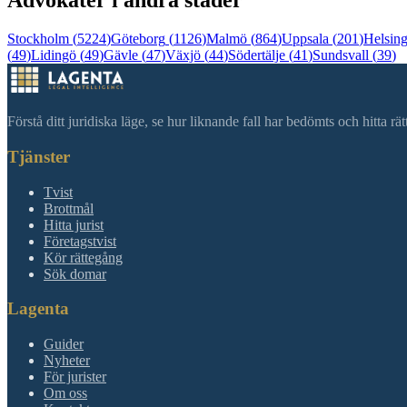
Advokater i andra städer
Stockholm
(
5224
)
Göteborg
(
1126
)
Malmö
(
864
)
Uppsala
(
201
)
Helsin
(
49
)
Lidingö
(
49
)
Gävle
(
47
)
Växjö
(
44
)
Södertälje
(
41
)
Sundsvall
(
39
)
Förstå ditt juridiska läge, se hur liknande fall har bedömts och hitta r
Tjänster
Tvist
Brottmål
Hitta jurist
Företagstvist
Kör rättegång
Sök domar
Lagenta
Guider
Nyheter
För jurister
Om oss