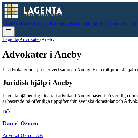
Tvist
Brottmål
Hitta jurist
Företagstvist
Kör rättegång
Sök domar
För juri
Lagenta
/
Advokater
/
Aneby
Advokater i
Aneby
11 advokater och jurister verksamma i Aneby. Hitta rätt juridisk hjälp 
Juridisk hjälp i
Aneby
Lagenta hjälper dig hitta rätt advokat i
Aneby
baserat på verkliga dom
är baserade på offentliga uppgifter från svenska domstolar och Advo
DÖ
Daniel Özmen
Advokat Özmen AB