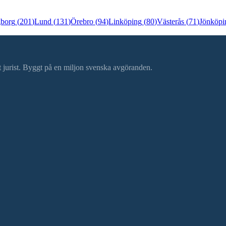
gborg
(
201
)
Lund
(
131
)
Örebro
(
94
)
Linköping
(
80
)
Västerås
(
71
)
Jönköpi
ätt jurist. Byggt på en miljon svenska avgöranden.