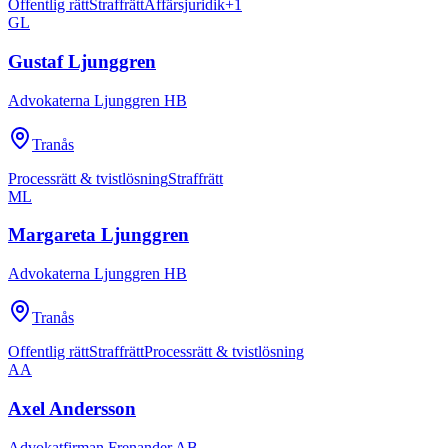
Offentlig rätt
Straffrätt
Affärsjuridik
+
1
GL
Gustaf Ljunggren
Advokaterna Ljunggren HB
Tranås
Processrätt & tvistlösning
Straffrätt
ML
Margareta Ljunggren
Advokaterna Ljunggren HB
Tranås
Offentlig rätt
Straffrätt
Processrätt & tvistlösning
AA
Axel Andersson
Advokatfirman Frenander AB