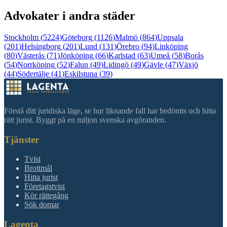
Advokater i andra städer
Stockholm
(
5224
)
Göteborg
(
1126
)
Malmö
(
864
)
Uppsala
(
201
)
Helsingborg
(
201
)
Lund
(
131
)
Örebro
(
94
)
Linköping
(
80
)
Västerås
(
71
)
Jönköping
(
66
)
Karlstad
(
63
)
Umeå
(
58
)
Borås
(
54
)
Norrköping
(
52
)
Falun
(
49
)
Lidingö
(
49
)
Gävle
(
47
)
Växjö
(
44
)
Södertälje
(
41
)
Eskilstuna
(
39
)
Förstå ditt juridiska läge, se hur liknande fall har bedömts och hitta
rätt jurist. Byggt på en miljon svenska avgöranden.
Tjänster
Tvist
Brottmål
Hitta jurist
Företagstvist
Kör rättegång
Sök domar
Lagenta