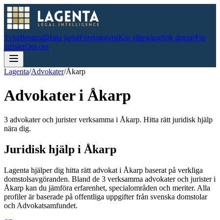
Tvist
Brottmål
Hitta jurist
Företagstvist
Kör rättegång
Sök domar
För
jurister
Om oss
Lagenta
/
Advokater
/
Åkarp
Advokater i
Åkarp
3 advokater och jurister verksamma i Åkarp. Hitta rätt juridisk hjälp
nära dig.
Juridisk hjälp i
Åkarp
Lagenta hjälper dig hitta rätt advokat i
Åkarp
baserat på verkliga
domstolsavgöranden.
Bland de
3
verksamma advokater och jurister i
Åkarp
kan du jämföra erfarenhet, specialområden och meriter.
Alla
profiler är baserade på offentliga uppgifter från svenska domstolar
och Advokatsamfundet.