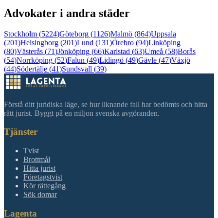
Advokater i andra städer
Stockholm
(
5224
)
Göteborg
(
1126
)
Malmö
(
864
)
Uppsala
(
201
)
Helsingborg
(
201
)
Lund
(
131
)
Örebro
(
94
)
Linköping
(
80
)
Västerås
(
71
)
Jönköping
(
66
)
Karlstad
(
63
)
Umeå
(
58
)
Borås
(
54
)
Norrköping
(
52
)
Falun
(
49
)
Lidingö
(
49
)
Gävle
(
47
)
Växjö
(
44
)
Södertälje
(
41
)
Sundsvall
(
39
)
Förstå ditt juridiska läge, se hur liknande fall har bedömts och hitta
rätt jurist. Byggt på en miljon svenska avgöranden.
Tjänster
Tvist
Brottmål
Hitta jurist
Företagstvist
Kör rättegång
Sök domar
Lagenta