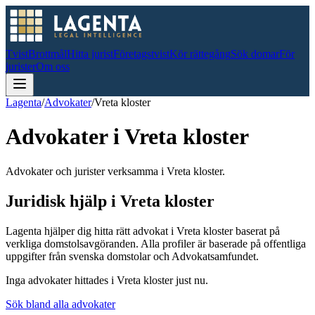
Tvist
Brottmål
Hitta jurist
Företagstvist
Kör rättegång
Sök domar
För
jurister
Om oss
Lagenta
/
Advokater
/
Vreta kloster
Advokater i
Vreta kloster
Advokater och jurister verksamma i Vreta kloster.
Juridisk hjälp i
Vreta kloster
Lagenta hjälper dig hitta rätt advokat i
Vreta kloster
baserat på
verkliga domstolsavgöranden.
Alla profiler är baserade på offentliga
uppgifter från svenska domstolar och Advokatsamfundet.
Inga advokater hittades i
Vreta kloster
just nu.
Sök bland alla advokater