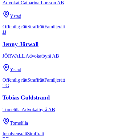
Advokat Catharina Larsson AB
Ystad
Offentlig rätt
Straffrätt
Familjerätt
JJ
Jenny Jörwall
JÖRWALL Advokatbyrå AB
Ystad
Offentlig rätt
Straffrätt
Familjerätt
TG
Tobias Guldstrand
Tomelilla Advokatbyrå AB
Tomelilla
Insolvensrätt
Straffrätt