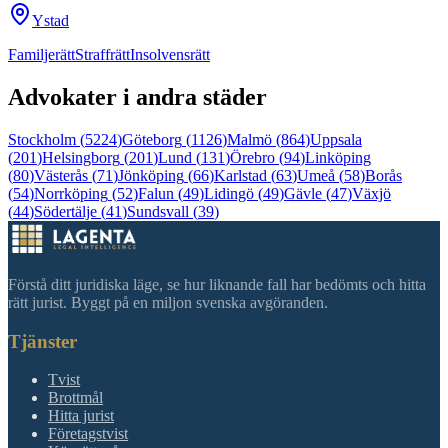
Ystad
Familjerätt
Straffrätt
Insolvensrätt
Advokater i andra städer
Stockholm
(
5224
)
Göteborg
(
1126
)
Malmö
(
864
)
Uppsala
(
201
)
Helsingborg
(
201
)
Lund
(
131
)
Örebro
(
94
)
Linköping
(
80
)
Västerås
(
71
)
Jönköping
(
66
)
Karlstad
(
63
)
Umeå
(
58
)
Borås
(
54
)
Norrköping
(
52
)
Falun
(
49
)
Lidingö
(
49
)
Gävle
(
47
)
Växjö
(
44
)
Södertälje
(
41
)
Sundsvall
(
39
)
Förstå ditt juridiska läge, se hur liknande fall har bedömts och hitta
rätt jurist. Byggt på en miljon svenska avgöranden.
Tjänster
Tvist
Brottmål
Hitta jurist
Företagstvist