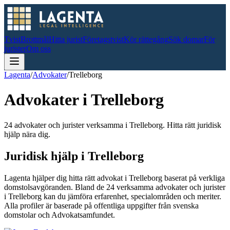
Tvist
Brottmål
Hitta jurist
Företagstvist
Kör rättegång
Sök domar
För
jurister
Om oss
Lagenta
/
Advokater
/
Trelleborg
Advokater i
Trelleborg
24 advokater och jurister verksamma i Trelleborg. Hitta rätt juridisk
hjälp nära dig.
Juridisk hjälp i
Trelleborg
Lagenta hjälper dig hitta rätt advokat i
Trelleborg
baserat på verkliga
domstolsavgöranden.
Bland de
24
verksamma advokater och jurister
i
Trelleborg
kan du jämföra erfarenhet, specialområden och meriter.
Alla profiler är baserade på offentliga uppgifter från svenska
domstolar och Advokatsamfundet.