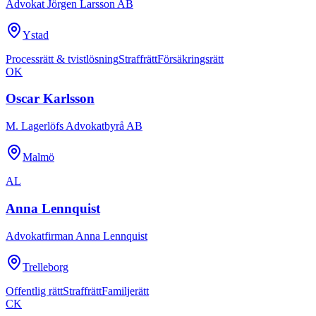
Advokat Jörgen Larsson AB
Ystad
Processrätt & tvistlösning
Straffrätt
Försäkringsrätt
OK
Oscar Karlsson
M. Lagerlöfs Advokatbyrå AB
Malmö
AL
Anna Lennquist
Advokatfirman Anna Lennquist
Trelleborg
Offentlig rätt
Straffrätt
Familjerätt
CK