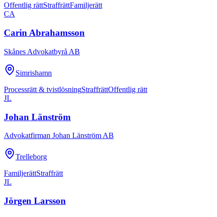
Offentlig rätt
Straffrätt
Familjerätt
CA
Carin Abrahamsson
Skånes Advokatbyrå AB
Simrishamn
Processrätt & tvistlösning
Straffrätt
Offentlig rätt
JL
Johan Länström
Advokatfirman Johan Länström AB
Trelleborg
Familjerätt
Straffrätt
JL
Jörgen Larsson