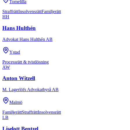
Tomelilla
Straffrätt
Insolvensrätt
Familjerätt
HH
Hans Hulthén
Advokat Hans Hulthén AB
Ystad
Processrätt & tvistlösning
AW
Anton Witzell
M. Lagerlöfs Advokatbyrå AB
Malmö
Familjerätt
Straffrätt
Insolvensrätt
LB
Liselott Bentzel