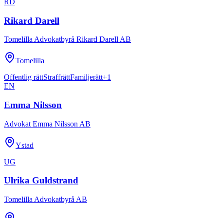
RD
Rikard Darell
Tomelilla Advokatbyrå Rikard Darell AB
Tomelilla
Offentlig rätt
Straffrätt
Familjerätt
+
1
EN
Emma Nilsson
Advokat Emma Nilsson AB
Ystad
UG
Ulrika Guldstrand
Tomelilla Advokatbyrå AB