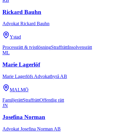
RB
Rickard Bauhn
Advokat Rickard Bauhn
Ystad
Processrätt & tvistlösning
Straffrätt
Insolvensrätt
ML
Marie Lagerlöf
Marie Lagerlöfs Advokatbyrå AB
MALMÖ
Familjerätt
Straffrätt
Offentlig rätt
JN
Josefina Norman
Advokat Josefina Norman AB