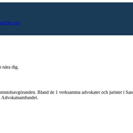
ster
Om oss
p nära dig.
domstolsavgöranden.
Bland de
1
verksamma advokater och jurister i
San
och Advokatsamfundet.