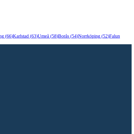
ng
(
66
)
Karlstad
(
63
)
Umeå
(
58
)
Borås
(
54
)
Norrköping
(
52
)
Falun