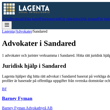
Tvist
Brottmål
Hitta jurist
Företagstvist
Kör rättegång
Sök domar
För juri
Lagenta
/
Advokater
/
Sandared
Advokater i
Sandared
1 advokater och jurister verksamma i Sandared. Hitta rätt juridisk hjäl
Juridisk hjälp i
Sandared
Lagenta hjälper dig hitta rätt advokat i
Sandared
baserat på verkliga 
profiler är baserade på offentliga uppgifter från svenska domstolar 
BF
Barney Fyman
Barney Fyman Advokatbyrå AB