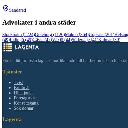
Sandared
Advokater i andra städer
Stockholm
(
5224
)
Göteborg
(
1126
)
Malmö
(
864
)
Uppsala
(
201
)
Helsin
(
49
)
Lidingö
(
49
)
Gävle
(
47
)
Växjö
(
44
)
Södertälje
(
41
)
Kalmar
(
39
)
Förstå ditt juridiska läge, se hur liknande fall har bedömts och hitta r
Tjänster
Tvist
Brottmål
Hitta jurist
Företagstvist
Kör rättegång
Sök domar
Lagenta