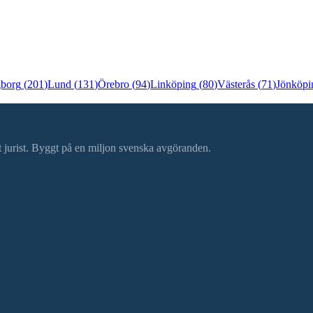
gborg
(
201
)
Lund
(
131
)
Örebro
(
94
)
Linköping
(
80
)
Västerås
(
71
)
Jönköpi
ätt jurist. Byggt på en miljon svenska avgöranden.