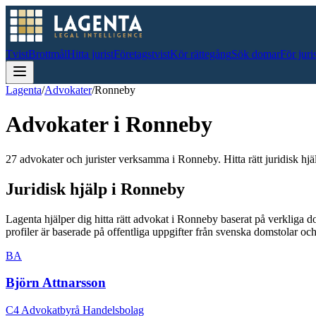
Tvist
Brottmål
Hitta jurist
Företagstvist
Kör rättegång
Sök domar
För juri
Lagenta
/
Advokater
/
Ronneby
Advokater i
Ronneby
27 advokater och jurister verksamma i Ronneby. Hitta rätt juridisk hjä
Juridisk hjälp i
Ronneby
Lagenta hjälper dig hitta rätt advokat i
Ronneby
baserat på verkliga 
profiler är baserade på offentliga uppgifter från svenska domstolar 
BA
Björn Attnarsson
C4 Advokatbyrå Handelsbolag