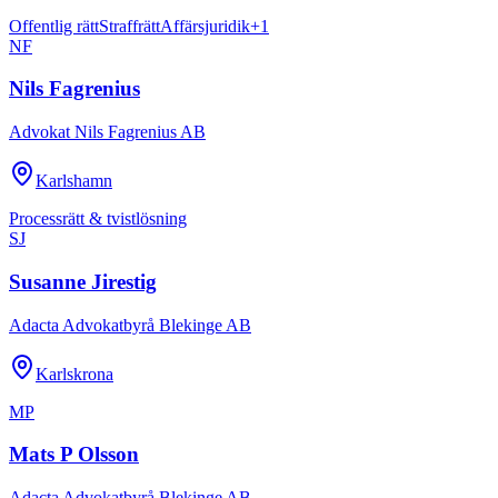
Offentlig rätt
Straffrätt
Affärsjuridik
+
1
NF
Nils Fagrenius
Advokat Nils Fagrenius AB
Karlshamn
Processrätt & tvistlösning
SJ
Susanne Jirestig
Adacta Advokatbyrå Blekinge AB
Karlskrona
MP
Mats P Olsson
Adacta Advokatbyrå Blekinge AB