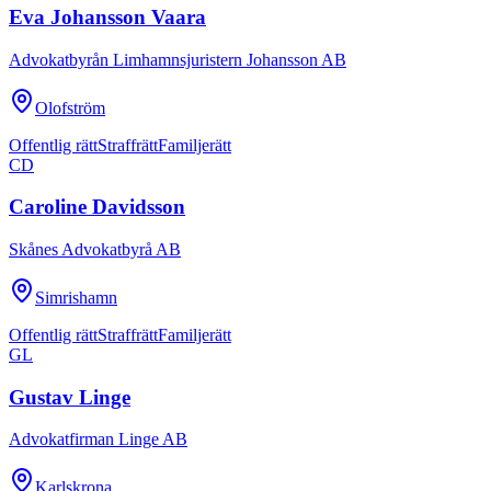
Eva Johansson Vaara
Advokatbyrån Limhamnsjuristern Johansson AB
Olofström
Offentlig rätt
Straffrätt
Familjerätt
CD
Caroline Davidsson
Skånes Advokatbyrå AB
Simrishamn
Offentlig rätt
Straffrätt
Familjerätt
GL
Gustav Linge
Advokatfirman Linge AB
Karlskrona