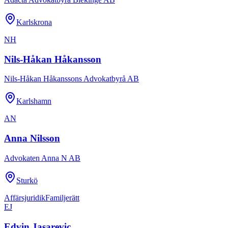
Karlskrona
NH
Nils-Håkan Håkansson
Nils-Håkan Håkanssons Advokatbyrå AB
Karlshamn
AN
Anna Nilsson
Advokaten Anna N AB
Sturkö
Affärsjuridik
Familjerätt
EJ
Edvin Jasarevic