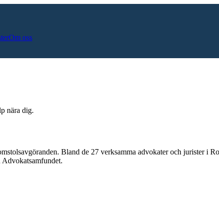
ster
Om oss
lp nära dig.
domstolsavgöranden.
Bland de
27
verksamma advokater och jurister i
Ro
och Advokatsamfundet.