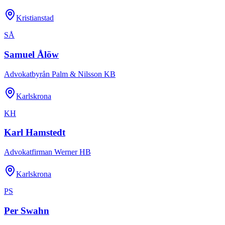
Kristianstad
SÅ
Samuel Ålöw
Advokatbyrån Palm & Nilsson KB
Karlskrona
KH
Karl Hamstedt
Advokatfirman Werner HB
Karlskrona
PS
Per Swahn