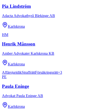
Pia Lindström
Adacta Advokatbyrå Blekinge AB
Karlskrona
HM
Henrik Månsson
Amber Advokater Karlskrona KB
Karlskrona
Affärsjuridik
Straffrätt
Försäkringsrätt
+
3
PE
Paula Eninge
Advokat Paula Eninge AB
Karlskrona