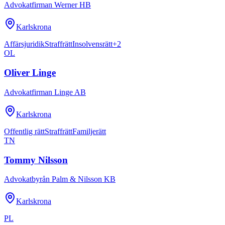
Advokatfirman Werner HB
Karlskrona
Affärsjuridik
Straffrätt
Insolvensrätt
+
2
OL
Oliver Linge
Advokatfirman Linge AB
Karlskrona
Offentlig rätt
Straffrätt
Familjerätt
TN
Tommy Nilsson
Advokatbyrån Palm & Nilsson KB
Karlskrona
PL