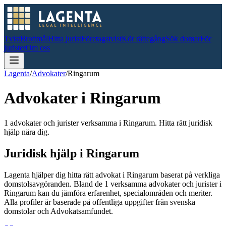
Tvist
Brottmål
Hitta jurist
Företagstvist
Kör rättegång
Sök domar
För
jurister
Om oss
Lagenta
/
Advokater
/
Ringarum
Advokater i
Ringarum
1 advokater och jurister verksamma i Ringarum. Hitta rätt juridisk
hjälp nära dig.
Juridisk hjälp i
Ringarum
Lagenta hjälper dig hitta rätt advokat i
Ringarum
baserat på verkliga
domstolsavgöranden.
Bland de
1
verksamma advokater och jurister i
Ringarum
kan du jämföra erfarenhet, specialområden och meriter.
Alla profiler är baserade på offentliga uppgifter från svenska
domstolar och Advokatsamfundet.