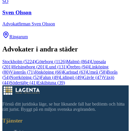
SO
Sven Olsson
Advokatfirman Sven Olsson
Ringarum
Advokater i andra städer
Stockholm
(
5224
)
Göteborg
(
1126
)
Malmö
(
864
)
Uppsala
(
201
)
Helsingborg
(
201
)
Lund
(
131
)
Örebro
(
94
)
Linköping
(
80
)
Västerås
(
71
)
Jönköping
(
66
)
Karlstad
(
63
)
Umeå
(
58
)
Borås
(
54
)
Norrköping
(
52
)
Falun
(
49
)
Lidingö
(
49
)
Gävle
(
47
)
Växjö
(
44
)
Södertälje
(
41
)
Eskilstuna
(
39
)
Förstå ditt juridiska läge, se hur liknande fall har bedömts och hitta
rätt jurist. Byggt på en miljon svenska avgöranden.
Tjänster