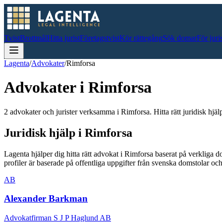
Tvist
Brottmål
Hitta jurist
Företagstvist
Kör rättegång
Sök domar
För juri
Lagenta
/
Advokater
/
Rimforsa
Advokater i
Rimforsa
2 advokater och jurister verksamma i Rimforsa. Hitta rätt juridisk hjäl
Juridisk hjälp i
Rimforsa
Lagenta hjälper dig hitta rätt advokat i
Rimforsa
baserat på verkliga 
profiler är baserade på offentliga uppgifter från svenska domstolar 
AB
Alexander Barkman
Advokatfirman S J P Haglund AB