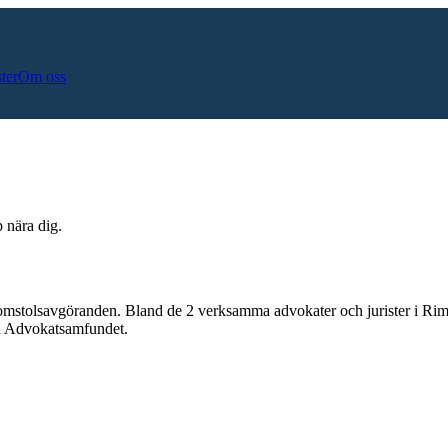
ster
Om oss
p nära dig.
domstolsavgöranden.
Bland de
2
verksamma advokater och jurister i
Rim
och Advokatsamfundet.