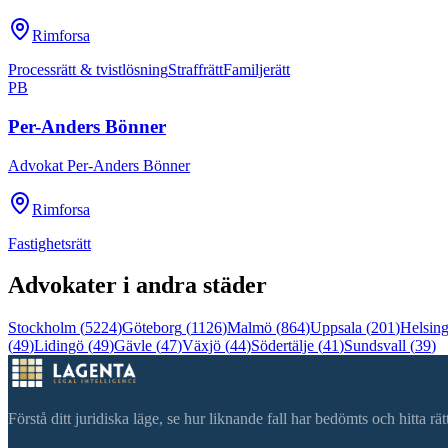
Rimforsa
Processrätt & tvistlösning
Straffrätt
Familjerätt
PB
Per-Anders Bönner
Advokat Per-Anders Bönner
Rimforsa
Fastighetsrätt
Advokater i andra städer
Stockholm
(
5224
)
Göteborg
(
1126
)
Malmö
(
864
)
Uppsala
(
201
)
Helsin
(
49
)
Lidingö
(
49
)
Gävle
(
47
)
Växjö
(
44
)
Södertälje
(
41
)
Sundsvall
(
39
)
Förstå ditt juridiska läge, se hur liknande fall har bedömts och hitta r