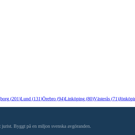
gborg
(
201
)
Lund
(
131
)
Örebro
(
94
)
Linköping
(
80
)
Västerås
(
71
)
Jönköpi
ätt jurist. Byggt på en miljon svenska avgöranden.