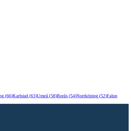
ng
(
66
)
Karlstad
(
63
)
Umeå
(
58
)
Borås
(
54
)
Norrköping
(
52
)
Falun